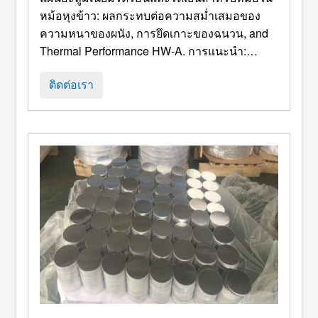
ของผนัง, การยึดเกาะของฉนวน, และ
หม้อหุงข้าว: ผลกระทบต่อความสม่ำเสมอของ
ความหนาของผนัง, การยึดเกาะของฉนวน,
and
ประสิทธิภาพการระบายความร้อน
Thermal Performance HW-A
. การแนะนำ:
Application Background of Aluminum Inner
Pots and Process-Related Requirements
ติดต่อเรา
Aluminum inner pots are widely used in kitchen
appliances such as rice cookers
, หม้ออัดแรงดัน
ไฟฟ้า, และกระติกน้ำร้อนสุญญากาศ ...