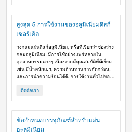
ขั้นพื้นฐาน. เมื่อคุณมีเดช ...
สูงสุด 5 การใช้งานของอลูมิเนียมดิสก์
เซอร์เคิล
วงกลมแผ่นดิสก์อลูมิเนียม, หรือที่เรียกว่าช่องว่าง
กลมอลูมิเนียม, มีการใช้อย่างแพร่หลายใน
อุตสาหกรรมต่างๆ เนื่องจากมีคุณสมบัติที่ดีเยี่ยม
เช่น มีน้ำหนักเบา, ความต้านทานการกัดกร่อน,
และการนำความร้อนได้ดี. การใช้งานทั่วไปของ
วงกลมจานอะลูมิเนียมได้แก่: 1-เครื่องครัว:
วงกลมจานอะลูมิเนียมมักใช้ในการผลิตเครื่อง
ติดต่อเรา
ครัว เช่น หม้อ, กระทะ, และแผ่นรองอบ. รูปร่าง
ทรงกลมของธ ...
ข้อกำหนดบรรจุภัณฑ์สำหรับแผ่น
อะลูมิเนียม