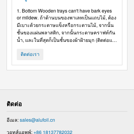
1.
Bottom Wooden trays can't have bark eyes
or mildew
. ถ้าด้านบนของพาเลทเป็นแถบไม้, ต้อง
มีเบาะด้วยกระดาษแข็งหรือกระดานไม้, จากนั้น
ชั้นของแผ่นพลาสติก, จากนั้นกระดาษคราฟท์กัน
น้ำ, และในที่สุดก็เป็นชั้นของผ้าฝ้ายมุก (ติดต่อแผ่
นอลูมิเนียม). (ขนาดของกระดาษแข็งเหมือนกับ
ของถาด, และ Epe ด้านล่าง, กระดาษคราฟท์กัน
ติดต่อเรา
น้ำ, และพลาส ...
ติดต่อ
อีเมล:
sales@alufoil.cn
วอทส์แอพพ์:
+86 18137782032