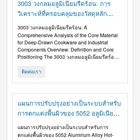
3003 วงกลมอลูมิเนียมรีดร้อน: การ
วิเคราะห์ที่ครอบคลุมของวัสดุหลัก
สำหรับเครื่องครัวแบบดึงลึกและส่วน
3003 วงกลมอลูมิเนียมรีดร้อน:
A
ประกอบทางอุตสาหกรรม
Comprehensive Analysis of the Core Material
for Deep-Drawn Cookware and Industrial
Components Overview
:
Definition and Core
Positioning The
3003 วงกลมอลูมิเนียมรีดร้อน
เป็นผลิตภัณฑ์กึ่งสำเร็จรูปรูปทรงแผ่นดิสก์ที่ผลิต
จาก 3003 อลูมิเนียมอัลลอยด์​ โดยผ่าน
ติดต่อเรา
กระบวนการรีดร้อน. เป็นวัสดุขั้นกลางที่สำคัญใน
อุตสาหกรรมแปรรูปอะลูมิเนียม, มีชื่อเสียงในด้าน
ความลึกที่ยอดเยี่ยม ...
แผนการปรับปรุงอย่างเป็นระบบสำหรับ
การตกแต่งพื้นผิวของ 5052 อลูมิเนีย
มอัลลอยด์แผ่นรีดร้อน
แผนการปรับปรุงอย่างเป็นระบบสำหรับการ
ตกแต่งพื้นผิวของ 5052
Aluminum Alloy Hot-