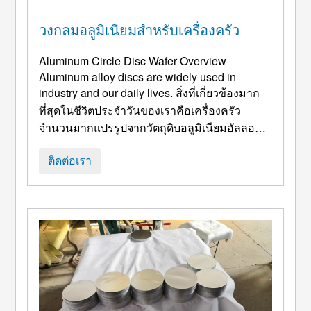
วงกลมอลูมิเนียมสำหรับเครื่องครัว
Aluminum Circle Disc Wafer Overview
Aluminum alloy discs are widely used in
industry and our daily lives
. สิ่งที่เกี่ยวข้องมาก
ที่สุดในชีวิตประจำวันของเราคือเครื่องครัว
จำนวนมากแปรรูปจากวัตถุดิบอลูมิเนียมอัลลอยด์,
เช่น ชามสแตนเลส, กระทะไม่ติด, และตู้
คอนเทนเนอร์. เครื่องใช้, จาน, ฯลฯ.
Parameters
ติดต่อเรา
Of Aluminum Disc Circle For Cookware Alloys
:
1050, 1060 ฯลฯ 1. อัลลอย: 1100, 1050, 1060,
1070 ...