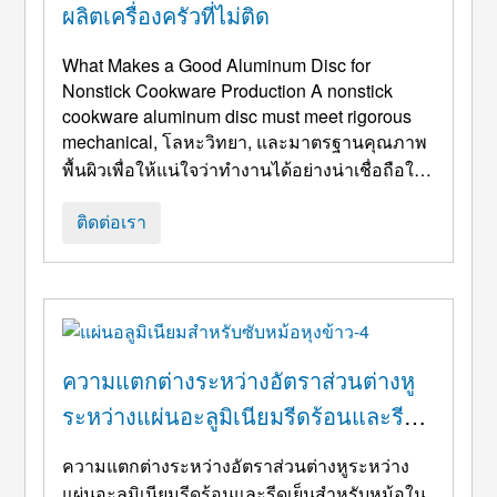
ผลิตเครื่องครัวที่ไม่ติด
What Makes a Good Aluminum Disc for
Nonstick Cookware Production A nonstick
cookware aluminum disc must meet rigorous
mechanical
, โลหะวิทยา, และมาตรฐานคุณภาพ
พื้นผิวเพื่อให้แน่ใจว่าทำงานได้อย่างน่าเชื่อถือใน
ระหว่างการวาดแบบลึก, ปั่น, การเคลือบ, และ
กระบวนการหมุนเวียนด้วยความร้อน. 1.
ติดต่อเรา
Metallurgical Composition Requirements The
metallurgical composition of a nonstick
cookware aluminum disc directly determines it
...
ความแตกต่างระหว่างอัตราส่วนต่างหู
ระหว่างแผ่นอะลูมิเนียมรีดร้อนและรีด
เย็นสำหรับหม้อในหม้อหุงข้าว: ผลกระ
ความแตกต่างระหว่างอัตราส่วนต่างหูระหว่าง
ทบต่อความสม่ำเสมอของความหนา
แผ่นอะลูมิเนียมรีดร้อนและรีดเย็นสำหรับหม้อใน