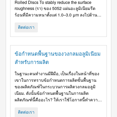
Rolled Discs To stably reduce the surface
roughness
(รา) ของ 5052 แผ่นอะลูมิเนียมรีด
ร้อนที่มีความหนาตั้งแต่ 1.0–3.0 μm ลงไปด้าน
ล่าง 0.4 ไมโครเมตร, หรือแม้กระทั่งการขัดเงา
แบบกระจก, จำเป็นต้องมีการปรับให้เหมาะสมอ
ติดต่อเรา
ย่างเป็นระบบของสี่ประเด็นสำคัญต่อไปนี้, ยึดมั่น
ในหลักการของ "การควบคุมแหล่งที่มา, การ
ประมวลผลที่แม่นยำ, และการรักษาขั้นสุดท้าย"
ข้อกำหนดพื้นฐานของวงกลมอลูมิเนียม
1. โรลร้อน ...
สำหรับการผลิต
ในฐานะคนทำงานมีฝีมือ, เป็นเรื่องในหน้าที่ของ
เขาในการทราบข้อกำหนดการผลิตขั้นพื้นฐาน
ของผลิตภัณฑ์ในกระบวนการผลิตวงกลมอลูมิ
เนียม. ดังนั้นข้อกำหนดพื้นฐานในการผลิต
ผลิตภัณฑ์นี้คืออะไร? ให้เราใช้โอกาสนี้ทำความ
เข้าใจง่ายๆ. ในกระบวนการผลิตแผ่นเวเฟอร์อลูมิ
เนียม, แรงงานที่มีทักษะจะต้องรู้ขั้นตอนการผลิต
ติดต่อเรา