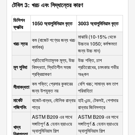
টেবিল 3: খরচ এবং সিদ্ধান্তের কারণ
ডিসিশন
1050 অ্যালুমিনিয়াম বৃত্ত
3003 অ্যালুমিনিয়াম বৃত্ত
ফ্যাক্টর
মাঝারি (10-15% থেকে 
কম (বাজেট পণ্যের জন্য খরচ 
খরচ স্তর
উচ্চতর 1050; কর্মক্ষমতা 
কার্যকর)
জন্য উচ্চ মান)
প্রতিযোগিতামূলক মূল্য, উচ্চ 
উচ্চ শক্তি, চাপ 
মূল সুবিধা
বিশুদ্ধতা, স্থিতিশীল সহজ 
প্রতিরোধের, চমৎকার গভীর 
প্রক্রিয়াকরণ
অঙ্কন
কম শক্তি; প্রেসার কুকারের 
বেশি খরচ; সামান্য কম তাপ 
সীমাবদ্ধতা
জন্য উপযুক্ত নয়
পরিবাহিতা
মার্কেট 
বাজেট-বান্ধব, মৌলিক রান্নার 
হাই-এন্ড, টেকসই, পেশাদার 
পজিশনিং
পাত্র
রান্নার জিনিসপত্র
ASTM B209 এর সাথে 
ASTM B209 এর সাথে 
সঙ্গতিপূর্ণ & হেনান হুয়াওয়ে 
সঙ্গতিপূর্ণ & হেনান হুয়াওয়ে 
খাদ্য 
অ্যালুমিনিয়াম শিল্প 
অ্যালুমিনিয়াম শিল্প 
নিরাপত্তা