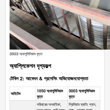
3003 অ্যালুমিনিয়াম বৃত্ত
অ্যাপ্লিকেশন দৃশ্যকল্প
টেবিল 2: আবেদন & প্রসেসিং অভিযোজনযোগ্যতা
1050 অ্যালুমিনিয়াম
3003 অ্যালুমিনিয়াম
আইটেম
বৃত্ত
বৃত্ত
পরিবারের অববাহিকা, 
প্রিমিয়াম ফ্রাইং প্যান, 
দুধের পাত্র, ছোট স্যুপ 
কাজ, প্রেসার কুকার, 