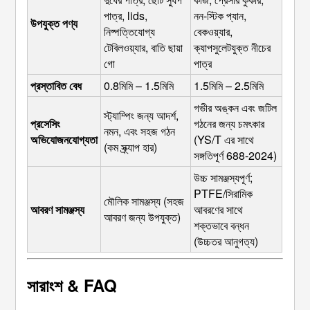
পাত্র, lids, 
নন-স্টিক প্যান, 
উপযুক্ত পণ্য
নিষ্পত্তিযোগ্য 
বেকওয়্যার, 
টেবিলওয়্যার, বাতি ছায়া 
ক্যাপসুলেটযুক্ত নীচের 
গো
পাত্র
প্রস্তাবিত বেধ
0.8মিমি – 1.5মিমি
1.5মিমি – 2.5মিমি
গভীর অঙ্কন এবং জটিল 
স্ট্যাম্পিং জন্য আদর্শ, 
প্রসেসিং 
গঠনের জন্য চমৎকার 
নমন, এবং সহজ গঠন 
অভিযোজনযোগ্যতা
(YS/T এর সাথে 
(কম স্ক্র্যাপ হার)
সঙ্গতিপূর্ণ 688-2024)
উচ্চ সামঞ্জস্যপূর্ণ; 
PTFE/সিরামিক 
মৌলিক সামঞ্জস্য (সহজ 
আবরণ সামঞ্জস্য
আবরণের সাথে 
আবরণ জন্য উপযুক্ত)
শক্তভাবে বন্ধন 
(উচ্চতর আনুগত্য)
সারাংশ & FAQ