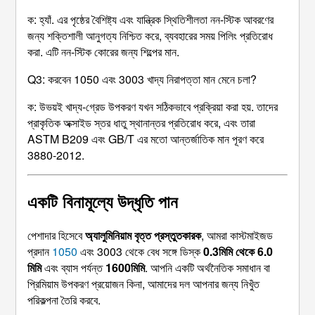
ক: হ্যাঁ. এর পৃষ্ঠের বৈশিষ্ট্য এবং যান্ত্রিক স্থিতিশীলতা নন-স্টিক আবরণের
জন্য শক্তিশালী আনুগত্য নিশ্চিত করে, ব্যবহারের সময় পিলিং প্রতিরোধ
করা. এটি নন-স্টিক কোরের জন্য শিল্পের মান.
Q3: করবেন 1050 এবং 3003 খাদ্য নিরাপত্তা মান মেনে চলা?
ক: উভয়ই খাদ্য-গ্রেড উপকরণ যখন সঠিকভাবে প্রক্রিয়া করা হয়. তাদের
প্রাকৃতিক অক্সাইড স্তর ধাতু স্থানান্তর প্রতিরোধ করে, এবং তারা
ASTM B209 এবং GB/T এর মতো আন্তর্জাতিক মান পূরণ করে
3880-2012.
একটি বিনামূল্যে উদ্ধৃতি পান
পেশাদার হিসেবে
অ্যালুমিনিয়াম বৃত্ত প্রস্তুতকারক
, আমরা কাস্টমাইজড
প্রদান
1050
এবং 3003 থেকে বেধ সঙ্গে ডিস্ক
0.3মিমি থেকে 6.0
মিমি
এবং ব্যাস পর্যন্ত
1600মিমি
. আপনি একটি অর্থনৈতিক সমাধান বা
প্রিমিয়াম উপকরণ প্রয়োজন কিনা, আমাদের দল আপনার জন্য নিখুঁত
পরিকল্পনা তৈরি করবে.