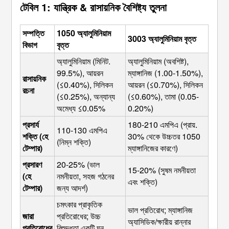
টেবিল 1: যান্ত্রিক & রাসায়নিক বৈশিষ্ট্য তুলনা
সম্পত্তি
1050 অ্যালুমিনিয়াম
3003 অ্যালুমিনিয়াম বৃত্ত
বিভাগ
বৃত্ত
অ্যালুমিনিয়াম (মিনিট. 
অ্যালুমিনিয়াম (অবশিষ্ট), 
99.5%), আয়রন 
ম্যাঙ্গানিজ (1.00-1.50%), 
রাসায়নিক 
(≤0.40%), সিলিকন 
আয়রন (≤0.70%), সিলিকন 
রচনা
(≤0.25%), অন্যান্য 
(≤0.60%), তামা (0.05-
অমেধ্য ≤0.05%
0.20%)
প্রসার্য 
180-210 এমপিএ (প্রায়. 
110-130 এমপিএ 
শক্তি (হে 
30% থেকে উচ্চতর 1050 
(নিম্ন শক্তি)
টেম্পার)
ম্যাঙ্গানিজের কারণে)
প্রসারণ 
20-25% (ভাল 
15-20% (সুষম নমনীয়তা 
(হে 
নমনীয়তা, সহজ গঠনের 
এবং শক্তি)
টেম্পার)
জন্য আদর্শ)
চমৎকার প্রাকৃতিক 
ভাল প্রতিরোধ; ম্যাঙ্গানিজ 
জারা 
প্রতিরোধের; উচ্চ 
অ্যাসিডিক/ক্ষারীয় রান্নার 
প্রতিরোধের
বিশুদ্ধতা একটি ঘন 