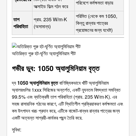
পরিবেশে কর্মক্ষমতা বাড়ায়
অক্সাইড ফিল্ম গঠন করে
পরিমিত (থেকে কম 1050, 
তাপ 
প্রায়. 235 W/m·K 
কিন্তু রান্নার পাত্রের 
পরিবাহিতা
(অসামান্য)
প্রয়োজনের জন্য যথেষ্ট)
অতিরিক্ত পুরু হট-ঘূর্ণিত অ্যালুমিনিয়াম শীট
গভীর ডুব: 1050 অ্যালুমিনিয়াম বৃত্ত
দ্য
1050 অ্যালুমিনিয়াম বৃত্ত
বাণিজ্যিকভাবে খাঁটি অ্যালুমিনিয়াম
অ্যালয়গুলির 1xxx সিরিজের অন্তর্গত, একটি ন্যূনতম বিশুদ্ধতা সমন্বিত
99.5% এবং ব্যতিক্রমী তাপ পরিবাহিতা (প্রায়. 235 W/m·K). এর
সহজ রাসায়নিক গঠনের কারণে, এটি স্থিতিশীল প্রক্রিয়াকরণ কর্মক্ষমতা এবং
কম উৎপাদন খরচ প্রদান করে, এটিকে বাজেট-বান্ধব রান্নার পাত্রের জন্য
একটি অত্যন্ত সাশ্রয়ী-কার্যকর পছন্দ তৈরি করে.
সুবিধা: