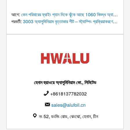
আগে:
কেন পরিবারের ফ্রাইং প্যান দিকে ঝুঁকে আছে 1060 বিশুদ্ধ অ্যালুমিনিয়াম শীট? তারা চমৎকার তাপ পরিবাহিতা এবং নিরাপত্তা গ্যারান্টি উভয়ই অফার করে.
পরবর্তী:
3003 অ্যালুমিনিয়াম বৃত্তাকার শীট – স্ট্যাম্পিং প্রক্রিয়াকরণের জন্য বিশেষ অ্যালুমিনিয়াম বৃত্তাকার শীট
হেনান হুয়াওয়ে অ্যালুমিনিয়াম কো., লিমিটেড
+8618137782032
sales@alufoil.cn
নং 52, ডংমিং রোড, ঝেংঝো, হেনান, চীন