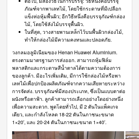
ต่อไป, มีสองวิธีในการบรรจุ: วิธีหนึ่งคือบรรจุ
ภัณฑ์จากพาเลทไม้, โดยใช้กระดาษที่มีเปลือก
แข็งห่อหุ้มพื้นผิว; อีกวิธีหนึ่งคือบรรจุภัณฑ์กล่อง
ไม้, โดยใช้ลังไม้บรรจุพื้นผิว.
ในที่สุด, วางสายพานเหล็กไว้บนพื้นผิวกล่องไม้,
ทำให้กล่องไม้มีความคงทนและปลอดภัย.
วงกลมอลูมิเนียมของ Henan Huawei Aluminium.
ตรงตามมาตรฐานการส่งออก. สามารถหุ้มฟิล์ม
พลาสติกและกระดาษสีน้ำตาลได้ตามความต้องการ
ของลูกค้า. มีอะไรเพิ่มเติม, มีการใช้กล่องไม้หรือพา
เลทไม้เพื่อปกป้องผลิตภัณฑ์จากความเสียหายระหว่าง
การจัดส่ง. บรรจุภัณฑ์มีสองประเภท, ซึ่งเป็นแบบตาต่อ
ผนังหรือตาฟ้า. ลูกค้าสามารถเลือกอย่างใดอย่างหนึ่ง
เพื่อความสะดวก. พูดโดยทั่วไป, มี 2 ตันในแพ็คเกจ
เดียว, และกำลังโหลด 18-22 ตันในภาชนะขนาด
1×20′, และ 20-24 ตันในภาชนะขนาด 1×40′.