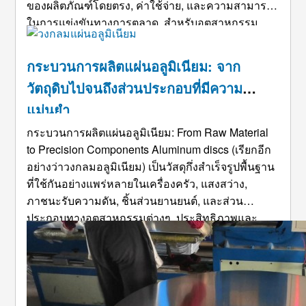
ของผลิตภัณฑ์โดยตรง, ค่าใช้จ่าย, และความสามารถ
ในการแข่งขันทางการตลาด. สำหรับอุตสาหกรรม
ต่างๆ เช่น เครื่องครัว, แสงสว่าง, ชิ้นส่วนยานยนต์,
และแอปพลิเคชั่นการวาดภาพเชิงลึกมากมาย, วงกล
กระบวนการผลิตแผ่นอลูมิเนียม: จาก
มอลูมิเนียมรีดร้อนจำนวนมากมี ...
วัตถุดิบไปจนถึงส่วนประกอบที่มีความ
แม่นยำ
กระบวนการผลิตแผ่นอลูมิเนียม:
From Raw Material
to Precision Components Aluminum discs
(เรียกอีก
อย่างว่าวงกลมอลูมิเนียม) เป็นวัสดุกึ่งสำเร็จรูปพื้นฐาน
ที่ใช้กันอย่างแพร่หลายในเครื่องครัว, แสงสว่าง,
ภาชนะรับความดัน, ชิ้นส่วนยานยนต์, และส่วน
ประกอบทางอุตสาหกรรมต่างๆ. ประสิทธิภาพและ
ความสม่ำเสมอถูกกำหนดโดยตรงจากกระบวนการ
ผลิต. ที่ได้มาตรฐาน, ขั้นตอนการผลิตที่มีการควบคุม
อย่างดีคือ ess ...