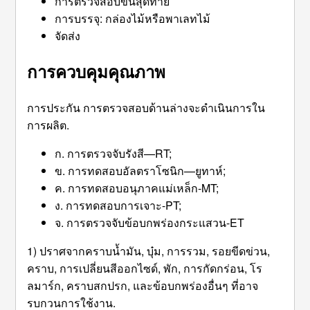
การตรวจสอบขั้นสุดท้าย
การบรรจุ: กล่องไม้หรือพาเลทไม้
จัดส่ง
การควบคุมคุณภาพ
การประกัน การตรวจสอบด้านล่างจะดำเนินการใน
การผลิต.
ก. การตรวจจับรังสี—RT;
ข. การทดสอบอัลตราโซนิก—ยูทาห์;
ค. การทดสอบอนุภาคแม่เหล็ก-MT;
ง. การทดสอบการเจาะ-PT;
จ. การตรวจจับข้อบกพร่องกระแสวน-ET
1) ปราศจากคราบน้ำมัน, บุ๋ม, การรวม, รอยขีดข่วน,
คราบ, การเปลี่ยนสีออกไซด์, พัก, การกัดกร่อน, โร
ลมาร์ก, คราบสกปรก, และข้อบกพร่องอื่นๆ ที่อาจ
รบกวนการใช้งาน.