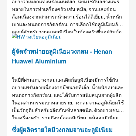
อย่างว่าเหล็กแท่งหรือแผ่นดิสก์, นิยมใช้กันอย่างแพร่
หลายในการทำเครื่องครัว เช่น หม้อ, จานและช้อน
ส้อมเนื่องจากสามารถนำความร้อนได้ดีเยี่ยม, น้ำหนัก
เบาและทนต่อการกัดกร่อน. การเลือกใช้อลูมิเนียมอัล
ลอยด์สำหรับวงกลมอลูมิเนียมในห้องครัวขึ้นอยู่กับข้อ
กำหนดเฉพาะของเครื่องครัว, เช่นความแข็งแกร่ง,
ความสามารถในการแปรรูป, คุณสมบัติทางความร้อน
ผู้จัดจำหน่ายอลูมิเนียมวงกลม - Henan
และการตกแต่งพื้นผิว. อัล ...
Huawei Aluminium
ในปีที่ผ่านมา, วงกลมแผ่นดิสก์อลูมิเนียมมีการใช้กัน
อย่างแพร่หลายเนื่องจากมีขนาดที่เล็ก, น้ำหนักเบาและ
ทนต่อการกัดกร่อน, และได้รับการสนับสนุนจากผู้ผลิต
ในอุตสาหกรรมเบาหลายราย. วงกลมจานอลูมิเนียมใช้
เป็นวัตถุดิบสำหรับผลิตภัณฑ์หลายชนิด. ตัวอย่างเช่น,
ในเครื่องครัว, รวมถึงหม้ออลูมิเนียม, หม้ออลูมิเนียม,
กระทะ, ถาดอบและตะแกรงอลูมิเนียม, ฯลฯ; สำหรับ
ซึ่งผู้ผลิตรายใดมีวงกลมจานอะลูมิเนียม
แสงสว่าง, เช่น โป๊ะโคม, ฐาน ...