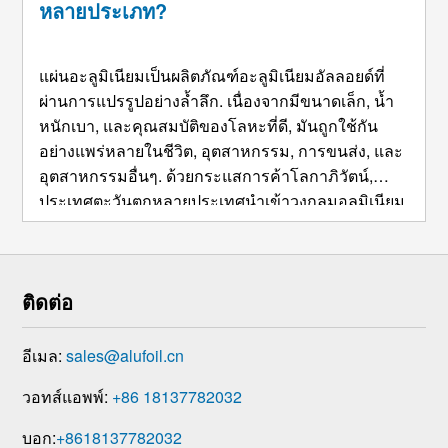
หลายประเภท?
แผ่นอะลูมิเนียมเป็นผลิตภัณฑ์อะลูมิเนียมอัลลอยด์ที่
ผ่านการแปรรูปอย่างล้ำลึก. เนื่องจากมีขนาดเล็ก, น้ำ
หนักเบา, และคุณสมบัติของโลหะที่ดี, มันถูกใช้กัน
อย่างแพร่หลายในชีวิต, อุตสาหกรรม, การขนส่ง, และ
อุตสาหกรรมอื่นๆ. ด้วยกระแสการค้าโลกาภิวัตน์,
ประเทศตะวันตกหลายประเทศนำเข้าวงกลมอลูมิเนียม
จากประเทศจีน, แต่บางประเทศไม่รู้ว่าผู้ผลิตวงกลมอลู
มิเนียมรายใดดีในจีน, และผู้ผลิตรายใด ...
ติดต่อ
อีเมล:
sales@alufoil.cn
วอทส์แอพพ์:
+86 18137782032
บอก:
+8618137782032