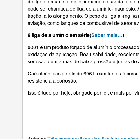
de liga de alumínio mais comumente usada, o ele
pode ser chamada de liga de alumínio-magnésio. As 
tração, alto alongamento. O peso da liga al-mg n
aviação, como tanques de combustível de aeronav
6 liga de alumínio em série(
Saber mais…
)
6061 é um produto forjado de alumínio processado a
oxidação da aplicação. Boa usabilidade, excelentes
ser usado em armas de baixa pressão e juntas de
Características gerais do 6061: excelentes recursos
resistência à corrosão.
Isso é tudo por hoje, obrigado por ler, e mais por 
Anterior:
Três características significativas do cír