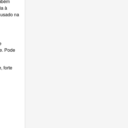
ambém
ia à
 usado na
e
de. Pode
, forte