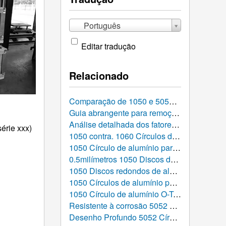
Português
Editar tradução
Relacionado
Comparação de 1050 e 5052 Discos de alumínio: O que é mais adequado para o seu projeto de fabricação?
Guia abrangente para remoção de rebarbas e controle de acabamento superficial para 1050 Discos de alumínio estampados
Análise detalhada dos fatores que afetam os preços do círculo de alumínio: O que determina o custo?
érie xxx)
1050 contra. 1060 Círculos de Alumínio: Comparação detalhada, Parâmetros de desempenho, e Guia de Seleção
1050 Círculo de alumínio para iluminação reflexiva
0.5milímetros 1050 Discos de alumínio
1050 Discos redondos de alumínio para panelas de indução
1050 Círculos de alumínio para formas de pizza
1050 Círculo de alumínio O-Temper 0,8 mm
Resistente à corrosão 5052 discos de alumínio
Desenho Profundo 5052 Círculo de Alumínio