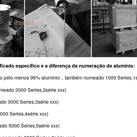
ficado específico e a diferença da numeração de alumínio:
endo pelo menos 99% alumínio，também nomeado 1000 Series,1s
omeado 2000 Series,2série xxx)
do 3000 Series,3série xxx)
000 Series,4série xxx)
do 5000 Series,5série xxx)