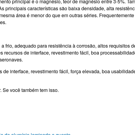
mento principal é o magnésio, teor de magnésio entre 3-5%. T
principais características são baixa densidade, alta resistênc
a mesma área é menor do que em outras séries. Frequentemente
es.
 frio, adequado para resistência à corrosão, altos requisitos d
 recursos de interface, revestimento fácil, boa processabilida
 aeronaves.
 de interface, revestimento fácil, força elevada, boa usabilidade
vir. Se você também tem isso.
culo de alumínio laminado a quente