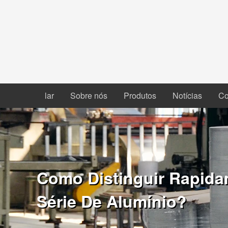
lar
Sobre nós
Produtos
Notícias
Co
Como Distinguir Rapidam
Série De Alumínio?