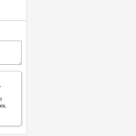
,
o
is,