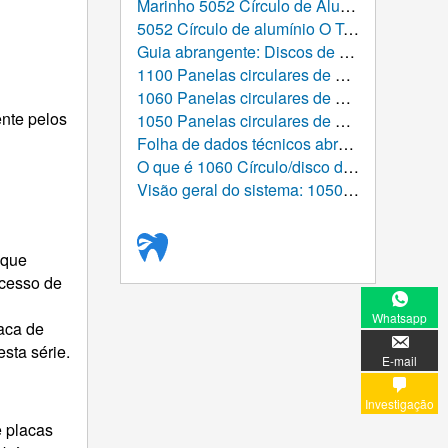
Marinho 5052 Círculo de Alumínio
5052 Círculo de alumínio O Temper 1,2 mm para panelas
Guia abrangente: Discos de alumínio laminados a quente de pedido personalizado
1100 Panelas circulares de alumínio: O guia definitivo da estrutura atômica à tabela global
1060 Panelas circulares de alumínio: O guia definitivo para desempenho, Fabricação, e aplicativos
ente pelos
1050 Panelas circulares de alumínio: Solução de alumínio de alta pureza para fabricação de utensílios de cozinha modernos
Folha de dados técnicos abrangente: 1050 Círculo de Alumínio
O que é 1060 Círculo/disco de alumínio usado para?
Visão geral do sistema: 1050 Círculo/disco de alumínio (Placa redonda de alumínio)
 que
ocesso de
Whatsapp
aca de
sta série.
E-mail
Investigação
e placas