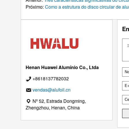
Próximo:
Como a estrutura do disco circular de al
En
Henan Huawei Alumínio Co., Ltda
+8618137782032
vendas@alufoil.cn
Nº 52, Estrada Dongming,
Zhengzhou, Henan, China