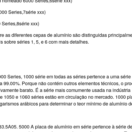
ém nomeado 6000 Series,6série xxx)
00 Series,7série xxx)
Series,8série xxx)
re as diferentes cepas de alumínio são distinguidas principalm
s sobre séries 1, 5, e 6 com mais detalhes.
0 Series, 1000 série em todas as séries pertence a uma série
a 99.00%. Porque não contém outros elementos técnicos, o pr
tivamente barato. É a série mais comumente usada na indústria
te 1050 e 1060 séries estão em circulação no mercado. 1000 pl
lgarismos arábicos para determinar o teor mínimo de alumínio de
83.5A05. 5000 A placa de alumínio em série pertence à série d