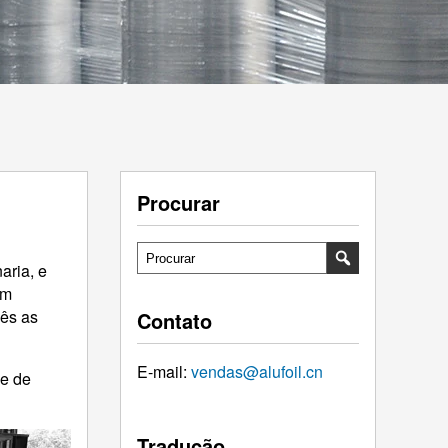
Procurar
aria, e
em
cês as
Contato
E-mail:
vendas@alufoil.cn
ie de
Tradução