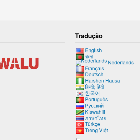
Tradução
English
বাংলা
Nederlands
Français
Deutsch
Harshen Hausa
हिन्दी; हिंदी
한국어
Português
Русский
Kiswahili
ภาษาไทย
Türkçe
Tiếng Việt