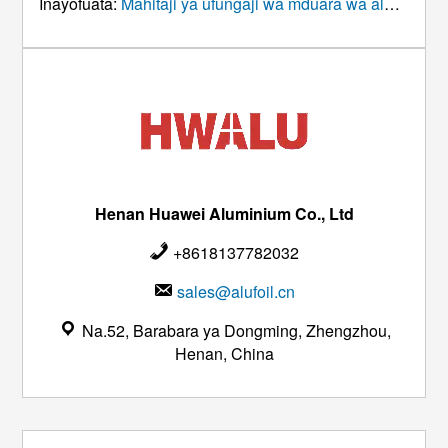
Inayofuata:
Mahitaji ya ufungaji wa mduara wa alumini – Huawei Aluminium
Henan Huawei Aluminium Co., Ltd
+8618137782032
sales@alufoil.cn
Na.52, Barabara ya Dongming, Zhengzhou,
Henan, China