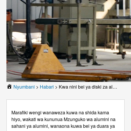
Nyumbani
>
Habari
>
Kwa nini bei ya diski za alumini ni kubwa kuliko sahani za alumini?
Marafiki wengi wanaweza kuwa na shida kama
hiyo, wakati wa kununua Mzunguko wa alumini na
sahani ya alumini, wanaona kuwa bei ya duara ya