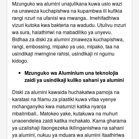
Mzunguko wa alumini unajulikana kuwa usio wazi
na unaweza kuchapishwa na kupambwa ili kufikia
rangi nzuri na ufanisi wa mwanga.. Imehifadhiwa
vizuri kutoka kwa bakteria na wadudu. Utulivu mzuri
wa sura, haiathiriwi na mabadiliko ya unyevu.
Bidhaa za diski za alumini zinaweza kuchapishwa,
rangi, embossing, mipako ya uso, mipako, taa na
usindikaji mwingine rahisi, usindikaji ni ngumu
kidogo.
Mzunguko wa Aluminium una teknolojia
zaidi ya usindikaji kuliko sahani ya alumini
Diski za alumini kawaida huchakatwa pamoja na
karatasi na filamu za plastiki kuwa vifaa vyenye
mchanganyiko kwa matumizi katika nyanja
mbalimbali.. Matokeo yake, kutakuwa na muhuri
unaoendelea zaidi katika mchakato. Kama gharama
ya uzalishaji itaongezeka ikilinganishwa na sahani
ya alumini, nukuu ya mduara wa alumini itaathiriwa