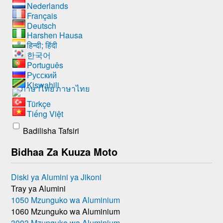
Nederlands
Français
Deutsch
Harshen Hausa
हिन्दी; हिंदी
한국어
Português
Русский
Kiswahili
ภาษาไทย
Türkçe
Tiếng Việt
Badilisha Tafsiri
Bidhaa Za Kuuza Moto
Diski ya Alumini ya Jikoni
Tray ya Alumini
1050 Mzunguko wa Aluminium
1060 Mzunguko wa Aluminium
3003 Mzunguko wa Aluminium