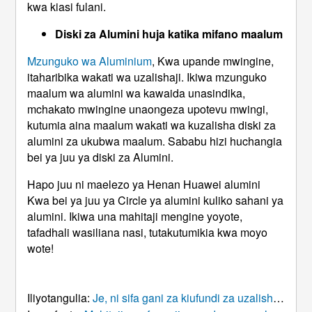
kwa kiasi fulani.
Diski za Alumini huja katika mifano maalum
Mzunguko wa Aluminium
, Kwa upande mwingine,
itaharibika wakati wa uzalishaji. Ikiwa mzunguko
maalum wa alumini wa kawaida unasindika,
mchakato mwingine unaongeza upotevu mwingi,
kutumia aina maalum wakati wa kuzalisha diski za
alumini za ukubwa maalum. Sababu hizi huchangia
bei ya juu ya diski za Alumini.
Hapo juu ni maelezo ya Henan Huawei alumini
Kwa bei ya juu ya Circle ya alumini kuliko sahani ya
alumini. Ikiwa una mahitaji mengine yoyote,
tafadhali wasiliana nasi, tutakutumikia kwa moyo
wote!
Iliyotangulia:
Je, ni sifa gani za kiufundi za uzalishaji wa alumini Circle?