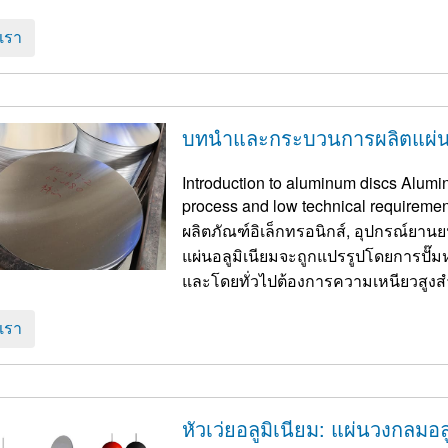
อเรา
บทนำและกระบวนการผลิตแผ่นอ
Introduction to aluminum discs Alumi
process and low technical requireme
ผลิตภัณฑ์อิเล็กทรอนิกส์, อุปกรณ์ยานยนต์,
แผ่นอลูมิเนียมจะถูกแปรรูปโดยการปั๊มห
อเรา
หัวเว่ยอลูมิเนียม: แผ่นวงกลมอล