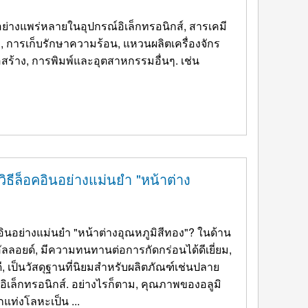
า, การเก็บรักษาความร้อน, แหวนผลิตเครื่องจักร
ร้าง, การพิมพ์และอุตสาหกรรมอื่นๆ. เช่น
วิธีล็อคอินอย่างแม่นยำ "หน้าต่าง
คอินอย่างแม่นยำ "หน้าต่างอุณหภูมิสีทอง"? ในด้าน
อัลลอยด์, มีความทนทานต่อการกัดกร่อนได้ดีเยี่ยม,
, เป็นวัสดุฐานที่นิยมสำหรับผลิตภัณฑ์เช่นปลาย
นอิเล็กทรอนิกส์. อย่างไรก็ตาม, คุณภาพของอลูมิ
เนียมรีดร้อนแบบวงกลม, การเปลี่ยนจากแท่งโลหะเป็น ...