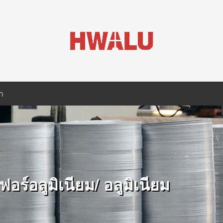
า
ฟอร์อลูมิเนียม/ อลูมิเนียม