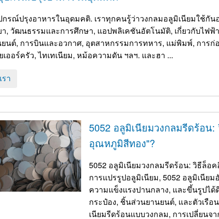
ดมคติ. เราทุกคนรู้ว่าวงกลมอลูมิเนียมใช้กันอย่างแพร่หลายในอุปกรณ์อิเล็กทรอนิกส์, สารเคมี
 ยา, วัฒนธรรมและการศึกษา, แอปพลิเคชันอัตโนมัติ, เกี่ยวกับไฟฟ้
ยนต์, การบินและอวกาศ, อุตสาหกรรมการทหาร, แม่พิมพ์, การก่อส
เออร์ครัว, ไทเทเนียม, หม้อความดัน ฯลฯ. และฮา ...
อเรา
5052 อลูมิเนียมวงกลมรีดร้อน: 
อุณหภูมิสีทอง"?
5052 อลูมิเนียมวงกลมรีดร้อน: วิธีล็อ
การแปรรูปอลูมิเนียม, 5052 อลูมิเนียม
ความแข็งแรงปานกลาง, และขึ้นรูปได้ดี
กระป๋อง, ชิ้นส่วนยานยนต์, และตัวเรือ