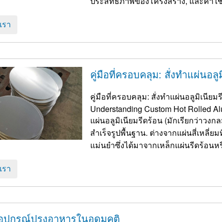
ประสิทธิภาพของโครงสร้าง, และค่าใช้จ
อเรา
คู่มือที่ครอบคลุม: สั่งทำแผ่น
คู่มือที่ครอบคลุม: สั่งทำแผ่นอลูมิเน
Understanding Custom Hot Rolled Alum
แผ่นอลูมิเนียมรีดร้อน​ (มักเรียกว่าวงก
สำเร็จรูปพื้นฐาน. ต่างจากแผ่นสี่เหลี่ยมท
แม่นยำซึ่งได้มาจากเหล็กแผ่นรีดร้อนหรือ
อเรา
ุปกรณ์ปรุงอาหารในอุดมคติ