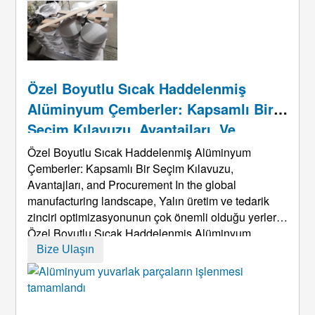
2.0MPa) ve güç frenlemesi, süspansiyon, ve kapı
kontrol sistemleri. Çalışma ortamları ...
Özel Boyutlu Sıcak Haddelenmiş
Alüminyum Çemberler: Kapsamlı Bir
Seçim Kılavuzu, Avantajları, Ve
Tedarik
Özel Boyutlu Sıcak Haddelenmiş Alüminyum
Çemberler: Kapsamlı Bir Seçim Kılavuzu,
Avantajları,
and Procurement In the global
manufacturing landscape
, Yalın üretim ve tedarik
zinciri optimizasyonunun çok önemli olduğu yerler,
Özel Boyutlu Sıcak Haddelenmiş Alüminyum
Çemberler, ortak bir hammaddeden, ürün rekabet
Bize Ulaşın
gücünü artırmak ve üretim maliyetlerini optimize
etmek için önemli bir stratejik bileşene dönüştü. Bu
kılavuz, dayalı ...