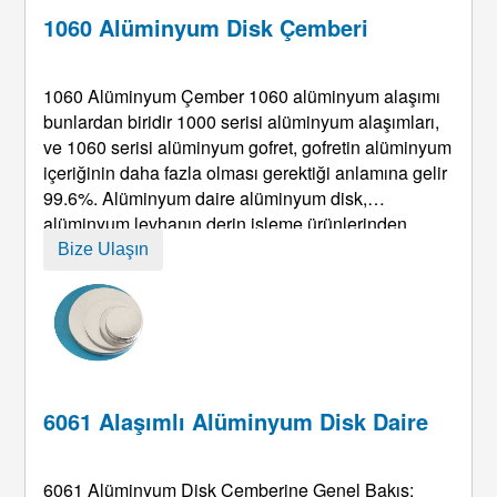
1060 Alüminyum Disk Çemberi
1060 Alüminyum Çember 1060 alüminyum alaşımı
bunlardan biridir 1000 serisi alüminyum alaşımları,
ve 1060 serisi alüminyum gofret, gofretin alüminyum
içeriğinin daha fazla olması gerektiği anlamına gelir
99.6%. Alüminyum daire alüminyum disk,
alüminyum levhanın derin işleme ürünlerinden
biridir&plaka. Alüminyum Çembere alüminyum disk
Bize Ulaşın
denir, alüminyum kek, alüminyum yarak, alüminyum
yuvarlak tabak, alüminyum disk, ve alüminyum ...
6061 Alaşımlı Alüminyum Disk Daire
6061 Alüminyum Disk Çemberine Genel Bakış: