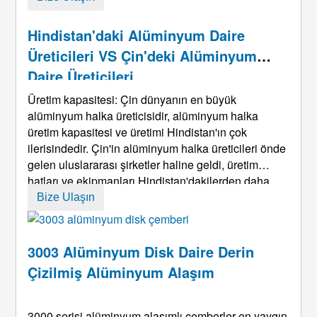
büyük miktarda derin işlenmesidir.. ne zaman c ...
Hindistan'daki Alüminyum Daire
Üreticileri VS Çin'deki Alüminyum
Daire Üreticileri
Üretim kapasitesi: Çin dünyanın en büyük
alüminyum halka üreticisidir, alüminyum halka
üretim kapasitesi ve üretimi Hindistan'ın çok
ilerisindedir. Çin'in alüminyum halka üreticileri önde
gelen uluslararası şirketler haline geldi, üretim
hatları ve ekipmanları Hindistan'dakilerden daha
gelişmiş. Teknik seviye: Çinli alüminyum halka
Bize Ulaşın
üreticilerinin güçlü avantajları var ...
3003 Alüminyum Disk Daire Derin
Çizilmiş Alüminyum Alaşım
3000 serisi alüminyum alaşımlı çemberler en yaygın