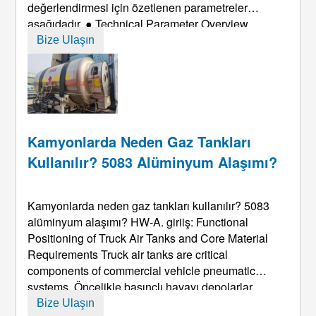
değerlendirmesi için özetlenen parametreler
aşağıdadır.
● Technical Parameter Overview
Feature Details Benefit Alloy Grade
3003 (Al-Mn
Bize Ulaşın
Alaşımı)
Superior rust-proofing and strength
Available
...
Kamyonlarda Neden Gaz Tankları
Kullanılır? 5083 Alüminyum Alaşımı?
Kamyonlarda neden gaz tankları kullanılır? 5083
alüminyum alaşımı? HW-A. giriiş:
Functional
Positioning of Truck Air Tanks and Core Material
Requirements Truck air tanks are critical
components of commercial vehicle pneumatic
systems
. Öncelikle basınçlı havayı depolarlar
(çalışma basıncı: 0.8-1.2MPa, tasarım basıncı: 1.5-
Bize Ulaşın