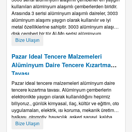
kullanılan alüminyum alaşımlı çemberlerden biridir.
Arasında 3 serisi alüminyum alaşımlı daireler, 3003
alüminyum alaşımı yaygın olarak kullanılır ve iyi
metal özelliklerine sahiptir. 3003 alüminyum alaşımlı
disk çemberi bir tür Al-Mn serisi alüminyum
alaşımıdır, iyi korozyon direncine sahip olan, düşük
Bize Ulaşın
güç, yüksek plastisite, Mükemmel
biçimlendirilebilirlik, ve iyi kaynak performansı.
Pazar Ideal Tencere Malzemeleri
Derin işlenmiş ...
Alüminyum Daire Tencere Kızartma
Tavası
Pazar ideal tencere malzemeleri alüminyum daire
tencere kızartma tavası. Alüminyum çemberlerin
elektronikte yaygın olarak kullanıldığını hepimiz
biliyoruz., günlük kimyasal, ilaç, kültür ve eğitim, oto
uygulamaları, elektrik, ısı koruma, mekanik üretim
halkası, otomotiv, havacılık, askeri sanayi, kalıba
dökmek, yapı, baskı ve diğer endüstriler. Mutfak
Bize Ulaşın
tedarikçileri gibi, titanyum, düdüklü tencere vb. ve