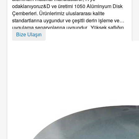
odaklanıyoruz&D ve üretimi 1050 Alüminyum Disk
Çemberleri. Ürünlerimiz uluslararası kalite
standartlarına uygundur ve çeşitli derin işleme ve
uygulama senaryolarına uygundur.. Yüksek saflığın
avantajlarıyla, mükemmel süneklik, kolay işleme ve
Bize Ulaşın
maliyet etkinliği, tercih edilen malzeme haline
geldiler ...