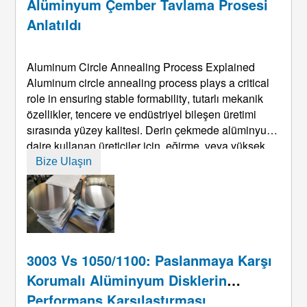
Alüminyum Çember Tavlama Prosesi
Anlatıldı
Aluminum Circle Annealing Process Explained
Aluminum circle annealing process plays a critical
role in ensuring stable formability
, tutarlı mekanik
özellikler, tencere ve endüstriyel bileşen üretimi
sırasında yüzey kalitesi. Derin çekmede alüminyum
daire kullanan üreticiler için, eğirme, veya yüksek
hızlı presleme işlemleri, Tavlama ikincil bir adım
Bize Ulaşın
değil, doğrudan belirleyen temel bir süreçtir. ...
3003 Vs 1050/1100: Paslanmaya Karşı
Korumalı Alüminyum Disklerin
Performans Karşılaştırması