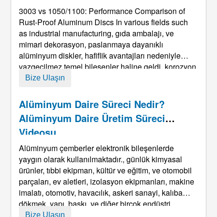
3003 vs 1050/1100:
Performance Comparison of
Rust-Proof Aluminum Discs In various fields such
as industrial manufacturing
, gıda ambalajı, ve
mimari dekorasyon, paslanmaya dayanıklı
alüminyum diskler, hafiflik avantajları nedeniyle
vazgeçilmez temel bileşenler haline geldi, korozyon
direnci, ve kolay işlem. Paslanmaya dayanıklı
Bize Ulaşın
alüminyum ailesinde en sık kullanılan üç kalite
olarak, 3003, 1050, Ve 11 ...
Alüminyum Daire Süreci Nedir?
Alüminyum Daire Üretim Süreci
Videosu
Alüminyum çemberler elektronik bileşenlerde
yaygın olarak kullanılmaktadır., günlük kimyasal
ürünler, tıbbi ekipman, kültür ve eğitim, ve otomobil
parçaları, ev aletleri, izolasyon ekipmanları, makine
imalatı, otomotiv, havacılık, askeri sanayi, kalıba
dökmek, yapı, baskı, ve diğer birçok endüstri,
Ürünlerden biri olan alüminyum alaşımlı şeridin en
Bize Ulaşın