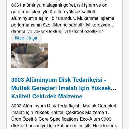
6061 alüminyum alaşımlı gofret, ısıl işlem ve ön
gerdirme işlemiyle üretilen yüksek kaliteli
alüminyum alaşımlı bir üründür.. Mükemmel işleme
performansının özelliklerine sahiptir, iyi korozyon
direnci, ve yüksek tokluk. İyi fiziksel özellikler,
işlenmiş alüminyum gofretleri deforme olmamıştır,
Bize Ulaşın
kompakt malzemeler, cilalanması kolay, ve
mükemmel oksidasyon direnci var ...
3003 Alüminyum Disk Tedarikçisi -
Mutfak Gereçleri İmalatı Için Yüksek
Kaliteli Çekirdek Malzeme
3003 Alüminyum Disk Tedarikçisi - Mutfak Gereçleri
İmalatı için Yüksek Kaliteli Çekirdek Malzeme 1.
Ürün Özeti &
Core Specifications Eco-Alum
3003
diskler hassasiyet için kalibre edilmiştir. Hızlı tedarik