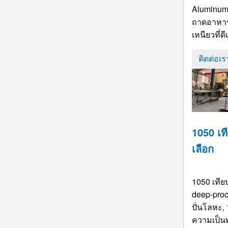
ถาดอาหารแ
เหนียวที่
ติดต่อเร
1050 เท
เลือก
1050 เทีย
deep-proc
ปั่นโลหะ, 
ความเป็นพ