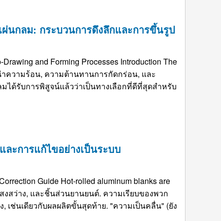
ยมแผ่นกลม: กระบวนการดึงลึกและการขึ้นรูป
rawing and Forming Processes Introduction The
นำความร้อน, ความต้านทานการกัดกร่อน, และ
ด้รับการพิสูจน์แล้วว่าเป็นทางเลือกที่ดีที่สุดสำหรับ
ตุและการแก้ไขอย่างเป็นระบบ
Correction Guide Hot-rolled aluminum blanks are
แสงสว่าง, และชิ้นส่วนยานยนต์. ความเรียบของพวก
เดียวกับผลผลิตขั้นสุดท้าย. "ความเป็นคลื่น" (ยัง