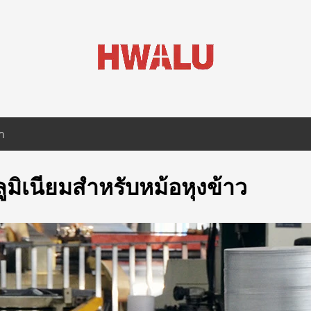
า
ูมิเนียมสำหรับหม้อหุงข้าว