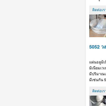
ติดต่อเร
5052 วง
แผ่นอลูมิ
มิเนียมเว
มีปริมาณแ
มีเช่นกัน 
ติดต่อเร