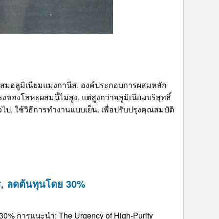
ะผสมอลูมิเนียมแมงกานีส. องค์ประกอบการผสมหลัก
ของโลหะผสมนี้ไม่สูง, แต่สูงกว่าอลูมิเนียมบริสุทธิ์
ป, ใช้วิธีการทำงานแบบเย็น. เพื่อปรับปรุงคุณสมบัติ
กร, ลดต้นทุนโดย 30%
ดย 30% การแนะนำ:
The Urgency of High-Purity