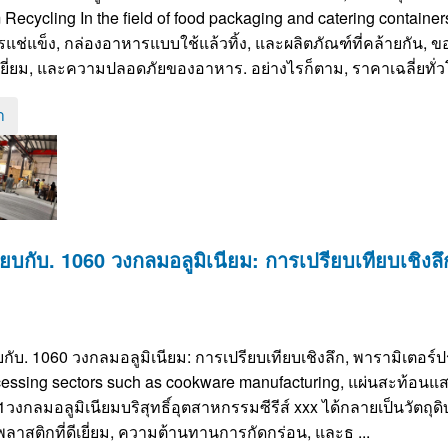
Aluminum Recycling In the field of food packaging and catering container
ช่แข็ง, กล่องอาหารแบบใช้แล้วทิ้ง, และผลิตภัณฑ์ที่คล้ายกัน, ข
ดีเยี่ยม, และความปลอดภัยของอาหาร. อย่างไรก็ตาม, ราคาเฉลี่ยทั่วโ
า
ียบกับ. 1060 วงกลมอลูมิเนียม: การเปรียบเทียบเชิงลึ
บกับ. 1060 วงกลมอลูมิเนียม: การเปรียบเทียบเชิงลึก, พารามิเตอร์
essing sectors such as cookware manufacturing
, แผ่นสะท้อนแส
1วงกลมอลูมิเนียมบริสุทธิ์อุตสาหกรรมซีรีส์ xxx ได้กลายเป็นวัตถุดิ
ลาสติกที่ดีเยี่ยม, ความต้านทานการกัดกร่อน, และธ ...