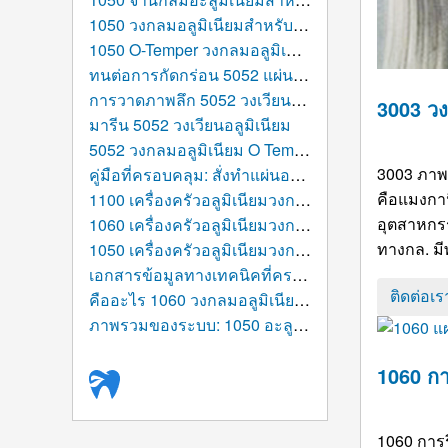
1050 วงกลมอลูมิเนียมสำหรับกระทะพิซซ่า
1050 O-Temper วงกลมอลูมิเนียม 0.8 มม
ทนต่อการกัดกร่อน 5052 แผ่นอลูมิเนียม
การวาดภาพลึก 5052 วงเวียนอลูมิเนียม
3003 วง
มารีน 5052 วงเวียนอลูมิเนียม
5052 วงกลมอลูมิเนียม O Temper 1.2 มม. สำหรับกระถาง
3003 ภาพร
คู่มือที่ครอบคลุม: สั่งทำแผ่นอลูมิเนียมรีดร้อนแบบกำหนดเอง
คือแมงกานี
1100 เครื่องครัวอลูมิเนียมวงกลม: คำแนะนำขั้นสูงสุดตั้งแต่โครงสร้างอะตอมไปจนถึงตารางสากล
อุตสาหกรร
1060 เครื่องครัวอลูมิเนียมวงกลม: คู่มือประสิทธิภาพขั้นสูงสุด, การผลิต, และแอปพลิเคชัน
ทางกล. มีพ
1050 เครื่องครัวอลูมิเนียมวงกลม: โซลูชันอะลูมิเนียมที่มีความบริสุทธิ์สูงสำหรับการผลิตเครื่องครัวสมัยใหม่
เอกสารข้อมูลทางเทคนิคที่ครอบคลุม: 1050 วงเวียนอลูมิเนียม
คืออะไร 1060 วงกลมอลูมิเนียม/แผ่นดิสก์ที่ใช้สำหรับ?
ติดต่อเร
ภาพรวมของระบบ: 1050 อะลูมิเนียมวงกลม/แผ่นดิสก์ (อลูมิเนียมกลมเปล่า)
1060 กา
1060 การร