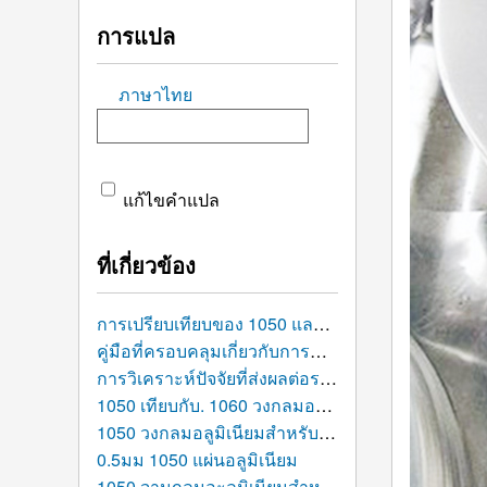
การแปล
ภาษาไทย
แก้ไขคำแปล
ที่เกี่ยวข้อง
การเปรียบเทียบของ 1050 และ 5052 แผ่นอลูมิเนียม: ซึ่งเหมาะกับโครงการการผลิตของคุณมากกว่า?
คู่มือที่ครอบคลุมเกี่ยวกับการกำจัดเสี้ยนและการควบคุมการตกแต่งพื้นผิวสำหรับ 1050 แผ่นอลูมิเนียมประทับตรา
การวิเคราะห์ปัจจัยที่ส่งผลต่อราคาวงกลมอลูมิเนียมโดยละเอียด: สิ่งที่กำหนดต้นทุน?
1050 เทียบกับ. 1060 วงกลมอลูมิเนียม: การเปรียบเทียบเชิงลึก, พารามิเตอร์ประสิทธิภาพ, และคู่มือการเลือก
1050 วงกลมอลูมิเนียมสำหรับแสงสะท้อนแสง
0.5มม 1050 แผ่นอลูมิเนียม
1050 จานกลมอะลูมิเนียมสำหรับเครื่องครัวเหนี่ยวนำ