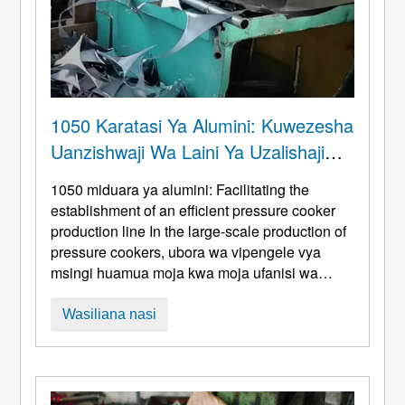
1050 Karatasi Ya Alumini: Kuwezesha
Uanzishwaji Wa Laini Ya Uzalishaji
Wa Jiko La Shinikizo
1050 miduara ya alumini:
Facilitating the
establishment of an efficient pressure cooker
production line In the large-scale production of
pressure cookers
, ubora wa vipengele vya
msingi huamua moja kwa moja ufanisi wa
uzalishaji, usalama wa bidhaa, na ushindani
wa soko. Kama malighafi muhimu kwa vyombo
Wasiliana nasi
vya jiko la shinikizo na besi, 1050 duru za
alumini zimekuwa chaguo bora kwa ufanisi wa
hali ya juu ...