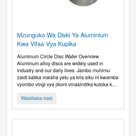
Mzunguko Wa Diski Ya Aluminium
Kwa Vifaa Vya Kupika
Aluminum Circle Disc Wafer Overview
Aluminum alloy discs are widely used in
industry and our daily lives
. Jambo muhimu
zaidi katika maisha yetu ya kila siku ni kwamba
vyombo vingi vya jikoni vinasindika kutoka kwa
malighafi ya aloi ya alumini., kama vile bakuli
zisizo na pua, sufuria zisizo na fimbo, na
Wasiliana nasi
vyombo. Vyombo, sahani, na kadhalika.
Parameters Of Aluminum Disc Circle For
Cookware Alloys
: 1050, 1060 na kadhalika 1.
Aloi: 1100, 1050, 1060, 1070 ...