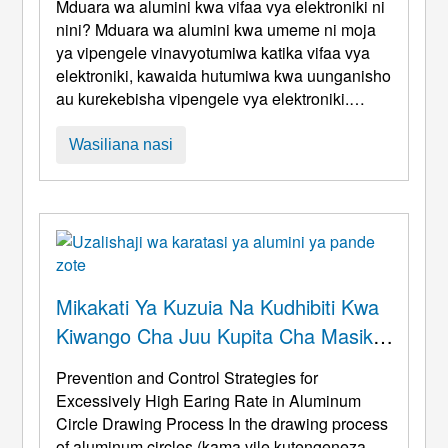
Mduara wa alumini kwa vifaa vya elektroniki ni
nini? Mduara wa alumini kwa umeme ni moja
ya vipengele vinavyotumiwa katika vifaa vya
elektroniki, kawaida hutumiwa kwa uunganisho
au kurekebisha vipengele vya elektroniki.
Mduara wa alumini kawaida huwa na sifa za
kupitishia na inaweza kutumika kwa
Wasiliana nasi
miunganisho ya saketi na pia inaweza
kutumika kama muundo unaounga mkono kwa
sahani za conductive.. Sura na saizi ya duara
ya alumini inaweza b ...
Mikakati Ya Kuzuia Na Kudhibiti Kwa
Kiwango Cha Juu Kupita Cha Masikio
Katika Mchakato Wa Kuchora
Prevention and Control Strategies for
Mduara Wa Alumini
Excessively High Earing Rate in Aluminum
Circle Drawing Process In the drawing process
of aluminum circles
(kama vile kutengeneza