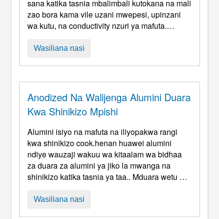
Wa Diski Ya Alumini
sana katika tasnia mbalimbali kutokana na mali
zao bora kama vile uzani mwepesi, upinzani
wa kutu, na conductivity nzuri ya mafuta.
Baadhi ya matumizi ya kawaida ya miduara ya
diski ya alumini ni pamoja na: 1-Vyakula vya
Wasiliana nasi
kupika: Duru za diski za alumini hutumiwa kwa
kawaida katika utengenezaji wa vyombo vya
kupikia kama vile sufuria, sufuria, na karatasi
za kuoka. Sura ya mviringo ya th ...
Anodized Na Walijenga Alumini Duara
Kwa Shinikizo Mpishi
Alumini isiyo na mafuta na iliyopakwa rangi
kwa shinikizo cook.henan huawei alumini
ndiye wauzaji wakuu wa kitaalam wa bidhaa
za duara za alumini ya jiko la mwanga na
shinikizo katika tasnia ya taa.. Mduara wetu wa
taa wa alumini hutumiwa hasa kutengeneza
kivuli cha taa,kifuniko cha taa. Tunazalisha
Wasiliana nasi
duru ya alumini ya anodized yenye ubora wa