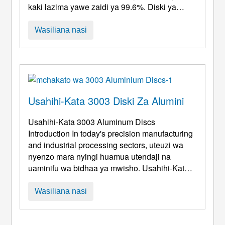
kaki lazima yawe zaidi ya 99.6%. Diski ya
alumini ya duara ya alumini ni mojawapo ya
bidhaa za usindikaji wa kina wa karatasi ya
Wasiliana nasi
alumini&sahani. Alumini Circle inaitwa diski ya
alumini, keki ya alumini, miiko ya alumini,
sahani ya pande zote za alumini, diski ya
alumini, na alu ...
Usahihi-Kata 3003 Diski Za Alumini
Usahihi-Kata 3003
Aluminum Discs
Introduction In today's precision manufacturing
and industrial processing sectors
, uteuzi wa
nyenzo mara nyingi huamua utendaji na
uaminifu wa bidhaa ya mwisho. Usahihi-Kata
3003 Diski za Alumini, kama hodari, vipengele
vya chuma vya juu vya utendaji, imekuwa
Wasiliana nasi
nyenzo kuu ya msingi kwa tasnia nyingi. Diski
hizi za alumini zilizochakatwa kwa usahihi sio