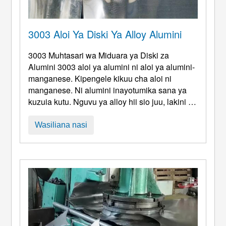
3003 Aloi Ya Diski Ya Alloy Alumini
3003 Muhtasari wa Miduara ya Diski za
Alumini 3003 aloi ya alumini ni aloi ya alumini-
manganese. Kipengele kikuu cha aloi ni
manganese. Ni alumini inayotumika sana ya
kuzuia kutu. Nguvu ya alloy hii sio juu, lakini ni
ya juu kuliko alumini safi ya jumla ya viwanda.
Haiwezi kuimarishwa na matibabu ya joto. Kwa
Wasiliana nasi
ujumla, njia za kufanya kazi baridi hutumiwa. Ili
kuboresha mali zake za mitambo. Ina plastiki
ya juu ...