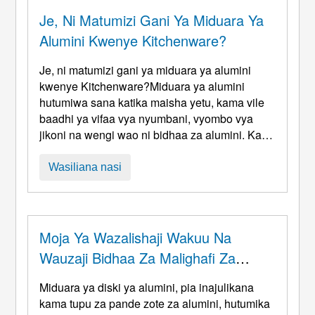
Je, Ni Matumizi Gani Ya Miduara Ya
Alumini Kwenye Kitchenware?
Je, ni matumizi gani ya miduara ya alumini
kwenye Kitchenware?Miduara ya alumini
hutumiwa sana katika maisha yetu, kama vile
baadhi ya vifaa vya nyumbani, vyombo vya
jikoni na wengi wao ni bidhaa za alumini. Kaki
za alumini pia ni nyenzo ya kawaida ya
kuteketeza. Miaka ya karibuni, muundo wa
Wasiliana nasi
jikoni umebadilika kwa mwelekeo wa uzuri,
mtindo, ulinzi wa mazingira na matumizi ya
chini ya nishati. Mzunguko wa alumini ...
Moja Ya Wazalishaji Wakuu Na
Wauzaji Bidhaa Za Malighafi Za
Chuma Cha Pua Kutoka Misri Kote
Miduara ya diski ya alumini, pia inajulikana
Ulimwenguni 5 Maombi Ya Mduara
kama tupu za pande zote za alumini, hutumika