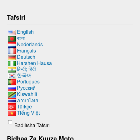
Tafsiri
English
বাংলা
Nederlands
Français
Deutsch
Harshen Hausa
हिन्दी; हिंदी
한국어
Português
Русский
Kiswahili
ภาษาไทย
Türkçe
Tiếng Việt
Badilisha Tafsiri
Bidhaa Za Kuuza Moto