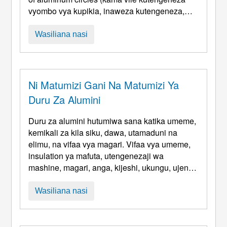
vyombo vya kupikia, inaweza kutengeneza,
elektroniki sehemu stamping na matukio
mengine), kiwango cha juu cha sikio ni suala la
Wasiliana nasi
ubora wa kawaida. Masikio hurejelea sehemu
za umbo la sikio zinazoundwa kwenye mdomo
wa kikombe kisicho na mashimo baada ya
kuchora, ipi ...
Ni Matumizi Gani Na Matumizi Ya
Duru Za Alumini
Duru za alumini hutumiwa sana katika umeme,
kemikali za kila siku, dawa, utamaduni na
elimu, na vifaa vya magari. Vifaa vya umeme,
insulation ya mafuta, utengenezaji wa
mashine, magari, anga, kijeshi, ukungu, ujenzi,
uchapishaji na viwanda vingine. Kama vile
vyombo vya jikoni kama vile sufuria zisizo na
Wasiliana nasi
fimbo, cookers shinikizo, na kadhalika. na vifaa
vya ujenzi kama vile vivuli vya taa, makombora
ya heater ya maji, st ...