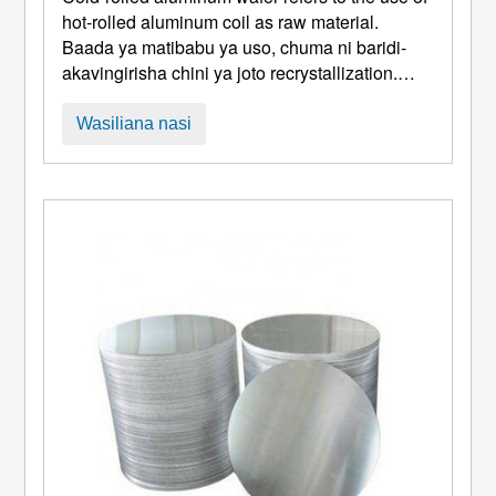
hot-rolled aluminum coil as raw material
.
Baada ya matibabu ya uso, chuma ni baridi-
akavingirisha chini ya joto recrystallization.
Bidhaa ya kumaliza ni coil iliyovingirwa
ngumu. Kwa njia hii, ugumu wa kaki ya alumini
Wasiliana nasi
inaweza kuboreshwa. , Lakini pia itafuatana na
kuzorota kwa plastiki ya chuma. Alumini ...