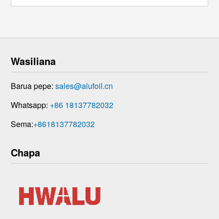
juu na mduara wa alumini iliyopakwa rangi
inayotumiwa katika mtengenezaji wa vivuli
tofauti vya taa , kama vile Lighti iliyokamilishwa
...
Wasiliana
Barua pepe:
sales@alufoil.cn
Whatsapp:
+86 18137782032
Sema:
+8618137782032
Chapa