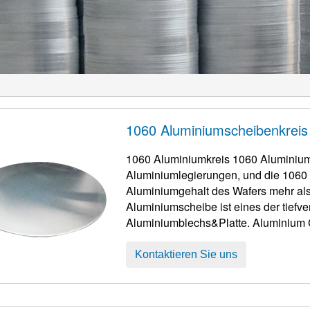
1060 Aluminiumscheibenkreis
1060 Aluminiumkreis 1060 Aluminiuml
Aluminiumlegierungen, und die 1060 
Aluminiumgehalt des Wafers mehr als betragen m
Aluminiumscheibe ist eines der tiefv
Aluminiumblechs&Platte. Aluminium 
Aluminiumkuchen, Aluminiumschwänz
Aluminiumscheibe, und Alu ...
Kontaktieren Sie uns