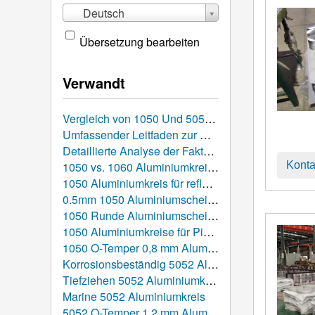
Deutsch
Übersetzung bearbeiten
Verwandt
Vergleich von 1050 Und 5052 Aluminiumscheiben: Welches ist besser für Ihr Fertigungsprojekt geeignet??
Umfassender Leitfaden zur Gratentfernung und Oberflächenkontrolle für 1050 Gestanzte Aluminiumscheiben
Detaillierte Analyse der Faktoren, die die Preise für Aluminiumkreise beeinflussen: Was bestimmt die Kosten??
1050 vs. 1060 Aluminiumkreise: Detaillierter Vergleich, Leistungsparameter, und Auswahlhilfe
Konta
1050 Aluminiumkreis für reflektierende Beleuchtung
0.5mm 1050 Aluminiumscheiben
1050 Runde Aluminiumscheiben für Induktionskochgeschirr
1050 Aluminiumkreise für Pizzapfannen
1050 O-Temper 0,8 mm Aluminiumkreis
Korrosionsbeständig 5052 Aluminiumscheiben
Tiefziehen 5052 Aluminiumkreis
Marine 5052 Aluminiumkreis
5052 O-Temper 1,2 mm Aluminiumkreis für Töpfe