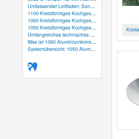
Umfassender Leitfaden: Sonderanfertigung von warmgewalzten Aluminiumscheiben
1100 Kreisförmiges Kochgeschirr aus Aluminium: Der ultimative Leitfaden von der Atomstruktur bis zur globalen Tabelle
1060 Kreisförmiges Kochgeschirr aus Aluminium: Der ultimative Leitfaden zur Leistung, Herstellung, und Anwendungen
1050 Kreisförmiges Kochgeschirr aus Aluminium: Hochreine Aluminiumlösung für die moderne Küchengeräteherstellung
Konta
Umfangreiches technisches Datenblatt: 1050 Aluminiumkreis
Was ist 1060 Aluminiumkreis/-scheibe verwendet für?
Systemübersicht: 1050 Aluminiumkreis/-scheibe (Aluminium-Rundrohling)