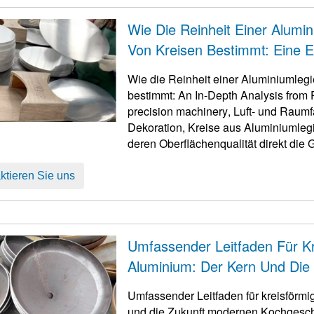
Wie Die Reinheit Einer Alumin
Von Kreisen Bestimmt: Eine E
Hin Zu Anwendungen
Wie die Reinheit einer Aluminiumlegi
bestimmt:
An In-Depth Analysis from P
precision machinery
, Luft- und Raumf
Dekoration, Kreise aus Aluminiumleg
deren Oberflächenqualität direkt die
Endprodukts bestimmt, Korrosionsbest
...
ktieren Sie uns
Umfassender Leitfaden Für K
Aluminium: Der Kern Und Die
Umfassender Leitfaden für kreisförm
und die Zukunft modernen Kochgeschir