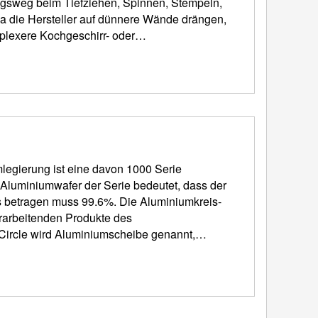
mungsweg beim Tiefziehen, Spinnen, Stempeln,
 die Hersteller auf dünnere Wände drängen,
lexere Kochgeschirr- oder
egierung ist eine davon 1000 Serie
Aluminiumwafer der Serie bedeutet, dass der
uss 99.6%. Die Aluminiumkreis-
erarbeitenden Produkte des
Circle wird Aluminiumscheibe genannt,
e, Runde Platte aus Aluminium,