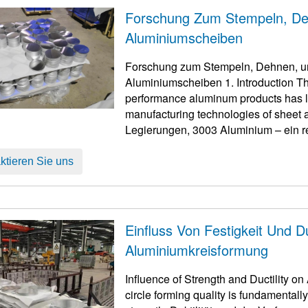
Forschung Zum Stempeln, D
Aluminiumscheiben
Forschung zum Stempeln, Dehnen, 
Aluminiumscheiben 1.
Introduction T
performance aluminum products has le
manufacturing technologies of sheet 
Legierungen, 3003 Aluminium – ein re
zum Material der Wahl für Kochgeschi
ktieren Sie uns
Einfluss Von Festigkeit Und Du
Aluminiumkreisformung
Influence of Strength and Ductility 
circle forming quality is fundamentall