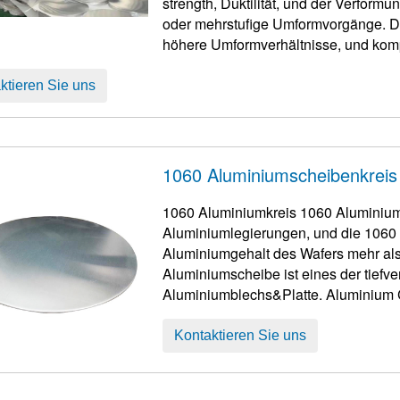
strength
, Duktilität, und der Verfor
oder mehrstufige Umformvorgänge. Da
höhere Umformverhältnisse, und komp
Gerätekomponenten, Kontrolle t ...
ktieren Sie uns
1060 Aluminiumscheibenkreis
1060 Aluminiumkreis 1060 Aluminiuml
Aluminiumlegierungen, und die 1060 
Aluminiumgehalt des Wafers mehr als betragen m
Aluminiumscheibe ist eines der tiefv
Aluminiumblechs&Platte. Aluminium 
Aluminiumkuchen, Aluminiumschwänz
Aluminiumscheibe, und Alu ...
Kontaktieren Sie uns