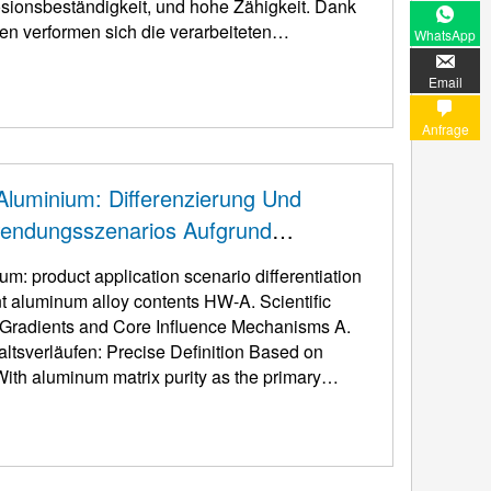
osionsbeständigkeit, und hohe Zähigkeit. Dank
en verformen sich die verarbeiteten
WhatsApp
ialien, leicht zu polieren, und haben eine
it ...
Email
Anfrage
luminium: Differenzierung Und
wendungsszenarios Aufgrund
egierungsgehalte
ium:
product application scenario differentiation
ent aluminum alloy contents HW-A
.
Scientific
t Gradients and Core Influence Mechanisms A
.
altsverläufen:
Precise Definition Based on
th aluminum matrix purity as the primary