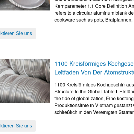
Kernparameter 1.1
Core Definition A
refers to a circular aluminum blank d
cookware such as pots
, Bratpfannen,
hochreinem Aluminium oder Alumini
ktieren Sie uns
1100 Kreisförmiges Kochgesch
Leitfaden Von Der Atomstruktu
1100 Kreisförmiges Kochgeschirr au
Structure to the Global Table I
. Einfü
the tide of globalization
, Eine kosteng
Produktionslinie in Vietnam gestanzt
schließlich in den Vereinigten Staate
Ausgangspunkt all dessen ist oft a 11
ktieren Sie uns