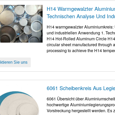
H14 Warmgewalzter Aluminium
Technischen Analyse Und Ind
H14 warmgewalzter Aluminiumkreis: 
und industriellen Anwendung 1.
Techn
H14 Hot-Rolled Aluminum Circle H14 h
circular sheet manufactured through a 
processing to achieve the H14 tempe
das durch Arbeit erreicht wird ...
ktieren Sie uns
6061 Scheibenkreis Aus Legi
6061 Übersicht über Aluminiumschei
hochwertige Aluminiumlegierungspr
Vorstreckung hergestellt werden. Es 