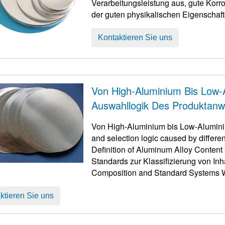
Verarbeitungsleistung aus, gute Korr
der guten physikalischen Eigenschaft
Aluminiumwafer nicht, kompakte Mater
ausgezeichnete Oxidationsbeständigke
Kontaktieren Sie uns
Von High-Aluminium Bis Low-A
Auswahllogik Des Produktan
Unterschiedlicher Aluminiuml
Von High-Aluminium bis Low-Alumin
and selection logic caused by differ
Definition of Aluminum Alloy Conten
Standards zur Klassifizierung von Inh
Composition and Standard Systems Wi
indicator
, kombiniert mit ...
ktieren Sie uns