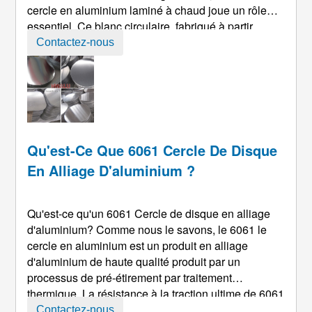
cercle en aluminium laminé à chaud joue un rôle
essentiel. Ce blanc circulaire, fabriqué à partir
d'aluminium de haute pureté par laminage à chaud,
Contactez-nous
est un choix idéal pour l'emboutissage profond,
filage, et processus similaires en raison de sa
formabilité exceptionnelle, conductivité thermique,
un ...
Qu'est-Ce Que 6061 Cercle De Disque
En Alliage D'aluminium ?
Qu'est-ce qu'un 6061 Cercle de disque en alliage
d'aluminium? Comme nous le savons, le 6061 le
cercle en aluminium est un produit en alliage
d'aluminium de haute qualité produit par un
processus de pré-étirement par traitement
thermique. La résistance à la traction ultime de 6061
Le matériau des disques en aluminium est 205 MPa
Contactez-nous