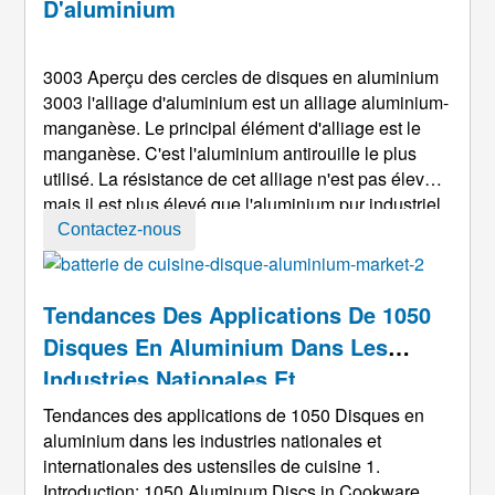
D'aluminium
3003 Aperçu des cercles de disques en aluminium
3003 l'alliage d'aluminium est un alliage aluminium-
manganèse. Le principal élément d'alliage est le
manganèse. C'est l'aluminium antirouille le plus
utilisé. La résistance de cet alliage n'est pas élevée,
mais il est plus élevé que l'aluminium pur industriel
général. Il ne peut pas être renforcé par traitement
Contactez-nous
thermique. En général, des méthodes de travail à
froid sont utilisées. Pour améliorer ses propriétés
mécaniques. Il a une haute teneur en plastique ...
Tendances Des Applications De 1050
Disques En Aluminium Dans Les
Industries Nationales Et
Internationales Des Ustensiles De
Tendances des applications de 1050 Disques en
Cuisine
aluminium dans les industries nationales et
internationales des ustensiles de cuisine 1.
Introduction: 1050
Aluminum Discs in Cookware