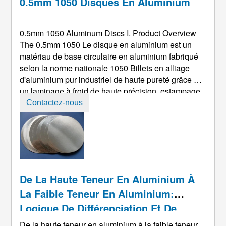
0.5mm 1050 Disques En Aluminium
0.5mm 1050
Aluminum Discs I
.
Product Overview
The 0.5mm
1050 Le disque en aluminium est un
matériau de base circulaire en aluminium fabriqué
selon la norme nationale 1050 Billets en alliage
d'aluminium pur industriel de haute pureté grâce à
un laminage à froid de haute précision, estampage
de précision, et procédés de trempe. Le produit
Contactez-nous
possède une pureté d'aluminium atteignant
strictement ≥99,5 %, avec une teneur en impuretés
extrêmement faible, placer sa mère ...
De La Haute Teneur En Aluminium À
La Faible Teneur En Aluminium:
Logique De Différenciation Et De
Sélection Des Scénarios D'application
De la haute teneur en aluminium à la faible teneur