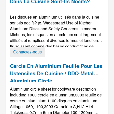
Dans La Cuisine Sont-Ils Nocifs?
Les disques en aluminium utilisés dans la cuisine
sont-ils nocifs? je.
Widespread Use of Kitchen
Aluminum Discs and Safety Concerns In modern
kitchens
, les disques en aluminium sont largement
utilisés et remplissent diverses formes et fonctions.
Ils agissent comme des bases conductrices de
chaleur pour les ustensiles de cuisine en
Contactez-nous
aluminium, joints d'étanchéité pour récipients
alimentaires, cadres de support pour tamis filtrants,
Cercle En Aluminium Feuille Pour Les
et se retrouvent également dans les outils de
Ustensiles De Cuisine / DDQ Metal
mesure, éléments décoratifs, et autres pa ...
Aluminium Circle
Aluminium circle sheet for cookware description
Including
:1060 cercle en aluminium,3003 feuille de
cercle en aluminium,1100 disques en aluminium,
Alliage:1060,1100,3003 Caractère:À,
H12,H14
Thickness
:0.7
mm-5mm Diameter
:100-1200
mm