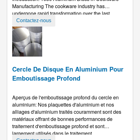
Manufacturing The cookware industry has
undergone rapid transformation over the last
decade
, motivé par la demande croissante des
Contactez-nous
consommateurs pour des produits économes en
énergie, durable, et des ustensiles de cuisine
esthétiques. Parmi les matériaux utilisés, 1050 les
disques en aluminium sont devenus indispensables
...
Cercle De Disque En Aluminium Pour
Emboutissage Profond
Aperçus de l'emboutissage profond du cercle en
aluminium: Nos plaquettes d'aluminium et nos
alliages d'aluminium traités couramment sont des
matériaux offrant de bonnes performances de
traitement d'emboutissage profond et sont
largement utilisés dans le traitement