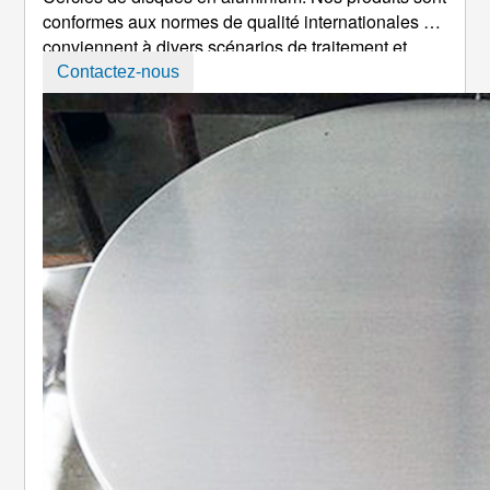
conformes aux normes de qualité internationales et
conviennent à divers scénarios de traitement et
d'application en profondeur. Avec les avantages
Contactez-nous
d'une haute pureté, excellente ductilité, traitement
facile et rentabilité, ils sont devenus le matériau
préféré f ...