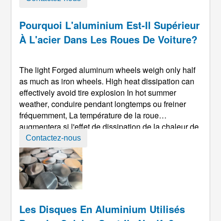
ou plus; la limite d'élasticité en compression est
55.2 MPa; le coefficient d'élasticité est 68.9 GPa; la
Pourquoi L'aluminium Est-Il Supérieur
résistance ultime à la flexion est 228 MPa; la limite
À L'acier Dans Les Roues De Voiture?
d'élasticité en flexion ...
The light Forged aluminum wheels weigh only half
as much as iron wheels
.
High heat dissipation can
effectively avoid tire explosion In hot summer
weather
, conduire pendant longtemps ou freiner
fréquemment, La température de la roue
augmentera si l'effet de dissipation de la chaleur de
la roue n'est pas bon. Les pneus ont tendance à
Contactez-nous
éclater lorsqu'ils tournent ou dans de mauvaises
conditions routières. Les roues en aluminium avec
une bonne dissipation de chaleur peuvent
efficacement ...
Les Disques En Aluminium Utilisés