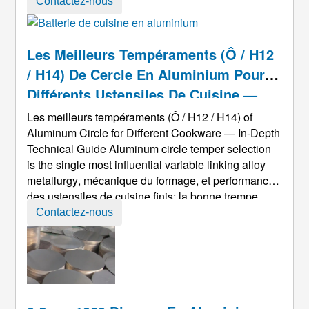
d'emboutissage profond.. Le traitement
Contactez-nous
d'emboutissage profond consiste simplement à
poinçonner la partie centrale du matériau avec un
poinçon. La partie bride est soumise à une force de
Les Meilleurs Tempéraments (Ô / H12
compression dans le sens circonférentiel et à une
/ H14) De Cercle En Aluminium Pour
force de traction dans le sens radial. ...
Différents Ustensiles De Cuisine —
Guide Technique Détaillé
Les meilleurs tempéraments (Ô / H12 / H14)
of
Aluminum Circle for Different Cookware — In-Depth
Technical Guide Aluminum circle temper selection
is the single most influential variable linking alloy
metallurgy
, mécanique du formage, et performances
des ustensiles de cuisine finis; la bonne trempe
optimise l'emboutissage, réduit les déchets, et
Contactez-nous
assure la stabilité dimensionnelle lors du
revêtement et de l'utilisation ultérieurs. Résumé
exécutif (vite ta ...