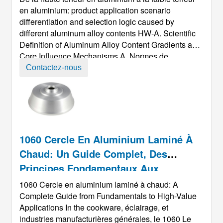
Du Produit Provoquée Par Différentes
en aluminium:
product application scenario
differentiation and selection logic caused by
Teneurs En Alliage D'aluminium
different aluminum alloy contents HW-A
.
Scientific
Definition of Aluminum Alloy Content Gradients and
Core Influence Mechanisms A
. Normes de
classification des dégradés de contenu:
Precise
Contactez-nous
Definition Based on Composition and Standard
Systems With aluminum matrix purity as the primary
indicator
, Wi-Fi combiné ...
1060 Cercle En Aluminium Laminé À
Chaud: Un Guide Complet, Des
Principes Fondamentaux Aux
Applications À Forte Valeur Ajoutée
1060 Cercle en aluminium laminé à chaud:
A
Complete Guide from Fundamentals to High-Value
Applications In the cookware
, éclairage, et
industries manufacturières générales, le 1060 Le