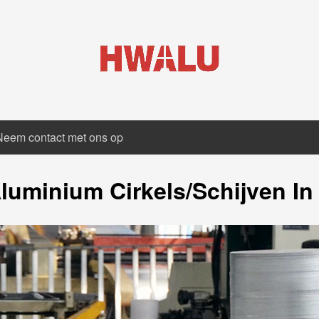
Neem contact met ons op
luminium Cirkels/schijven In