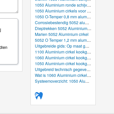
1050 Aluminium ronde schijven voor inductiekookgerei
1050 Aluminium cirkels voor pizzapannen
1050 O-Temper 0,8 mm aluminium cirkel
Corrosiebestendig 5052 aluminium schijven
Dieptrekken 5052 Aluminium cirkel
j
Marien 5052 Aluminium cirkel
5052 O Temper 1,2 mm aluminium cirkel voor potten
Uitgebreide gids: Op maat gemaakte warmgewalste aluminium schijven
ndien
1100 Aluminium cirkel kookgerei: De ultieme gids van atomaire structuur tot de mondiale tabel
1060 Aluminium cirkel kookgerei: De ultieme gids voor prestaties, Productie, en toepassingen
1050 Aluminium cirkel kookgerei: Zeer zuivere aluminium oplossing voor de moderne productie van keukengerei
Uitgebreid technisch gegevensblad: 1050 Aluminium cirkel
Wat is 1060 Aluminium cirkel/schijf gebruikt voor?
Systeemoverzicht: 1050 Aluminium cirkel/schijf (Aluminium ronde blanco)