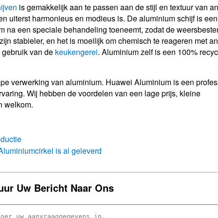
ijven
is gemakkelijk aan te passen aan de stijl en textuur van a
en uiterst harmonieus en modieus is. De aluminium schijf is een
ilm na een speciale behandeling toeneemt, zodat de weersbeste
ies zijn stabieler, en het is moeilijk om chemisch te reageren met a
et gebruik van de
keukengerei
. Aluminium zelf is een 100% recy
iepe verwerking van aluminium. Huawei Aluminium is een profes
rvaring. Wij hebben de voordelen van een lage prijs, kleine
jn welkom.
oductie
Aluminiumcirkel is al geleverd
uur Uw Bericht Naar Ons