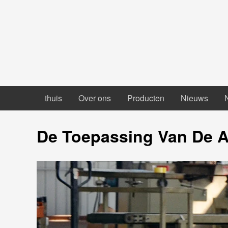
thuis
Over ons
Producten
Nieuws
De Toepassing Van De A