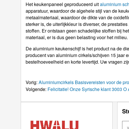
Het keukenpaneel geproduceerd uit
aluminium sch
apparatuur, waardoor de algehele stijl van de keuk
metaalmateriaal, waardoor de dikte van de oxidef
sterker is, de uiterlijkkleur is diverser, de prestat
stoffen. Er ontstaan ​​geen schadelijke stoffen bij h
materiaal, er is dus geen belasting voor het milieu.
De aluminium keukenschijf is het product na de d
producent van aluminium cirkels/schijven 15 jaar e
bestelhoeveelheid en korte levertijd. Uw vragen zi
Vorig:
Aluminiumcirkels Basisvereisten voor de pr
Volgende:
Felicitatie! Onze Syrische klant 3003 O 
St