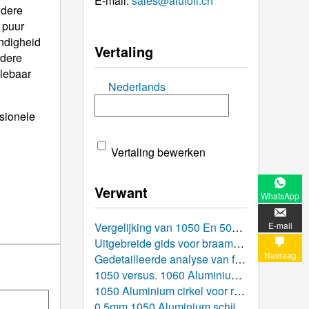
E-mail:
sales@alufoil.cn
ndere
 puur
ndigheid
Vertaling
ndere
clebaar
Nederlands
sionele
Vertaling bewerken
Verwant
WhatsApp
E-mail
Vergelijking van 1050 En 5052 Aluminium schijven: Welke beter geschikt is voor uw productieproject?
Uitgebreide gids voor braamverwijdering en controle van oppervlakteafwerking voor 1050 Gestempelde aluminium schijven
Navraag
Gedetailleerde analyse van factoren die de prijzen van aluminiumcirkels beïnvloeden: Wat bepaalt de kosten?
1050 versus. 1060 Aluminium cirkels: Diepgaande vergelijking, Prestatieparameters, en Keuzegids
1050 Aluminium cirkel voor reflecterende verlichting
0.5mm 1050 Aluminium schijven