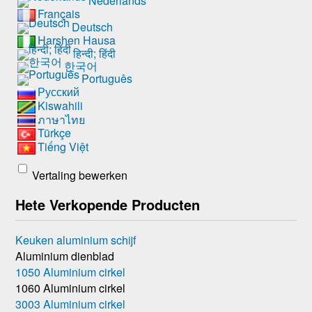
Nederlands
Français
Deutsch
Harshen Hausa
हिन्दी; हिंदी
한국어
Português
Русский
Kiswahili
ภาษาไทย
Türkçe
Tiếng Việt
Vertaling bewerken
Hete Verkopende Producten
Keuken aluminium schijf
Aluminium dienblad
1050 Aluminium cirkel
1060 Aluminium cirkel
3003 Aluminium cirkel