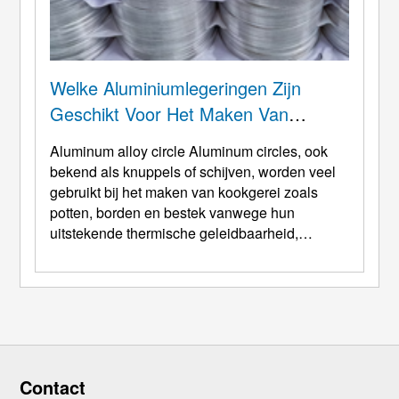
Welke Aluminiumlegeringen Zijn
Geschikt Voor Het Maken Van
Aluminium Keukencirkels?
Aluminum alloy circle Aluminum circles
, ook
bekend als knuppels of schijven, worden veel
gebruikt bij het maken van kookgerei zoals
potten, borden en bestek vanwege hun
uitstekende thermische geleidbaarheid,
lichtgewicht en corrosieweerstand. De keuze
van de aluminiumlegering voor aluminium
keukencirkels hangt af van de specifieke eisen
van het kookgerei, zoals kracht,
bewerkbaarheid, thermische eigenschappen
en oppervlakteafwerking. Al ...
Contact