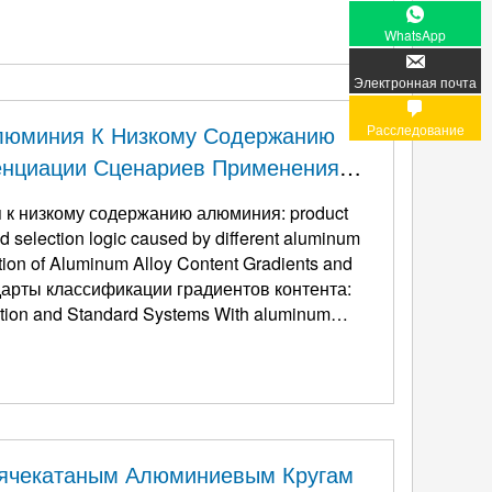
Превосходное удлинение и прочность на разрыв; 2. ...
WhatsApp
Электронная почта
люминия К Низкому Содержанию
Расследование
нциации Сценариев Применения
нная Различным Содержанием
 к низкому содержанию алюминия:
product
nd selection logic caused by different aluminum
nition of Aluminum Alloy Content Gradients and
дарты классификации градиентов контента:
ition and Standard Systems With aluminum
 комбинированный с ...
рячекатаным Алюминиевым Кругам