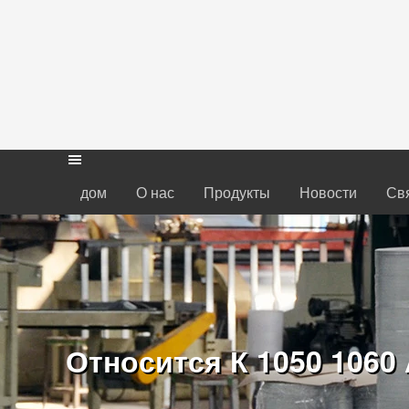
дом
О нас
Продукты
Новости
Свя
Относится К 1050 106