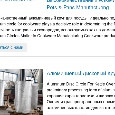
Pots & Pans Manufacturing
качественный алюминиевый круг для посуды: Идеально по
um circle for cookware plays a decisive role in determining the
um Circles Matter in Cookware Manufacturing Cookware product
аться с нами
Алюминиевый Дисковый Кру
Aluminum Disc Circle For Kettle Overv
preliminary processing form of alumi
хорошие характеристики и широко 
Одним из распространенных приме
алюминиевых пластин для изготов
круг для чайника имеет множество о