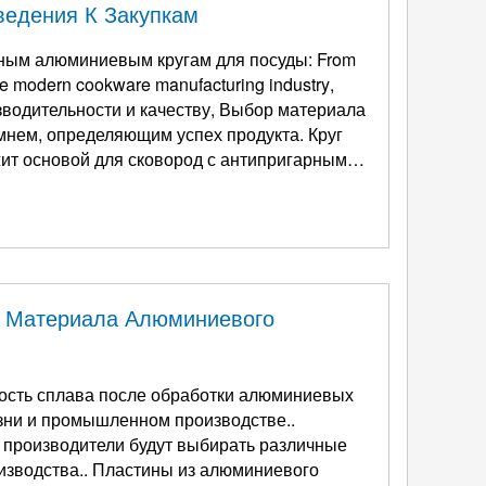
ведения К Закупкам
аным алюминиевым кругам для посуды:
From
the modern cookware manufacturing industry
,
зводительности и качеству, Выбор материала
мнем, определяющим успех продукта. Круг
ит основой для сковород с антипригарным
 рисоварки, и различные виды посуды, стал
и Материала Алюминиевого
ость сплава после обработки алюминиевых
изни и промышленном производстве..
 производители будут выбирать различные
изводства.. Пластины из алюминиевого