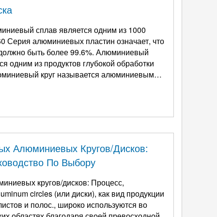
ска
иниевый сплав является одним из 1000
0 Серия алюминиевых пластин означает, что
быть более 99.6%. Алюминиевый
ся одним из продуктов глубокой обработки
люминиевый круг называется алюминиевым
иниевые члены, алюминиевая круглая
...
ых Алюминиевых Кругов/дисков:
ководство По Выбору
иниевых кругов/дисков: Процесс,
luminum circles
(или диски), как вид продукции
истов и полос., широко используются во
их областях благодаря своей превосходной