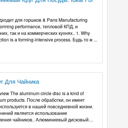
дходит для горшков &
Pans Manufacturing
 forming performance
, тепловой КПД, и
долговечность кастрюль и сковородок, используемых как на домашних, так и на коммерческих кухнях.. 1.
Why
ion is a forming-intensive process
. Будь то ж ...
г Для Чайника
iew The aluminum circle disc is a kind of
num products
. После обработки, он имеет
используется в нашей повседневной жизни.
нений является использование
ления чайников.. Алюминиевый дисковый
тличных характеристик., такой как 1.