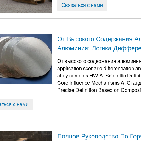
Связаться с нами
От Высокого Содержания А
Алюминия: Логика Диффере
Продукта И Выбора, Вызва
От высокого содержания алюминия
Алюминиевых Сплавов
application scenario differentiation a
alloy contents HW-A
.
Scientific Defi
Core Influence Mechanisms A
. Стан
Precise Definition Based on Compos
matrix purity as the primary indicator
,
аться с нами
Полное Руководство По Го