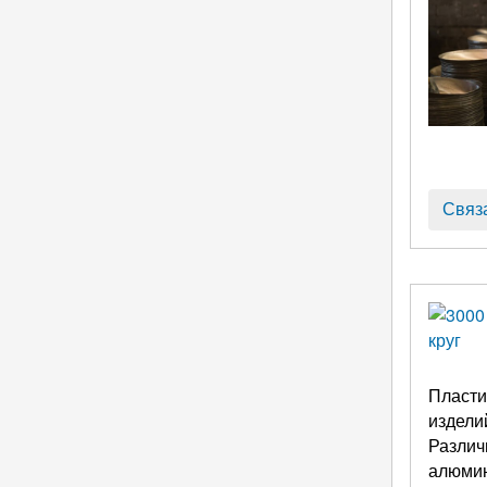
Связ
Пласти
издели
Различ
алюмин