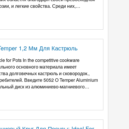
зии, и легкие свойства. Среди них,
 занимают значительную позицию на рынке
Temper 1,2 Мм Для Кастрюль
 for Pots In the competitive cookware
ильного основного материала имеет
ва долговечных кастрюль и сковородок.,
ребителей. Введите 5052 O Temper Aluminium
ельный диск из алюминиево-магниевого
 для производства кухонной посуды..
ных болевых точек, таких как глубокий
ниевый Круг Для Посуды:
Ideal For