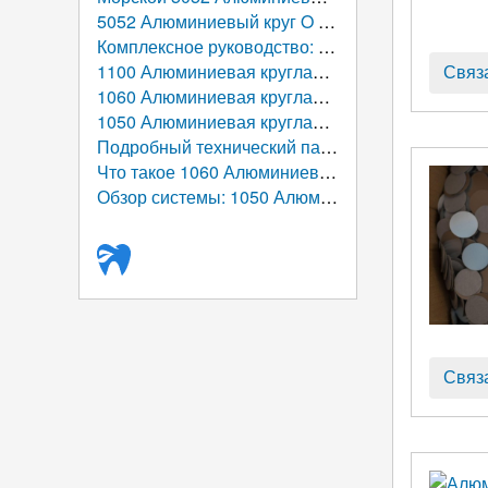
5052 Алюминиевый круг O Temper 1,2 мм для кастрюль
Комплексное руководство: Горячекатаные алюминиевые диски по индивидуальному заказу
1100 Алюминиевая круглая посуда: Полное руководство от атомной структуры к глобальной таблице
Связ
1060 Алюминиевая круглая посуда: Полное руководство по производительности, Производство, и приложения
1050 Алюминиевая круглая посуда: Решение из алюминия высокой чистоты для современного производства кухонной утвари
Подробный технический паспорт: 1050 Алюминиевый круг
Что такое 1060 Алюминиевый круг/диск, используемый для?
Обзор системы: 1050 Алюминиевый круг/диск (Алюминиевая круглая заготовка)
Связ