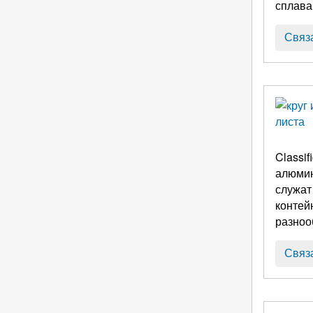
сплава
преиму
Связ
Classif
алюмин
служат
контейн
разнооб
Связ