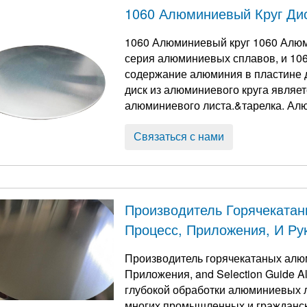
1060 Алюминиевый Круг Ди
1060 Алюминиевый круг 1060 Алюм
серия алюминиевых сплавов, и 106
содержание алюминия в пластине должно 
диск из алюминиевого круга являет
алюминиевого листа.&тарелка. А
диском., алюминиевый торт, алюм
пластина, алюминиевый диск, и алу 
Связаться с нами
Производитель Горячекатан
Процесс, Приложения, И Ру
Производитель горячекатаных алюм
Приложения,
and Selection Guide A
глубокой обработки алюминиевых л
многих промышленных и гражданск