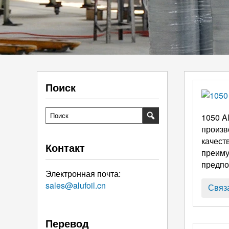
Поиск
1050
A
произв
качест
Контакт
преиму
предпо
Электронная почта:
sales@alufoil.cn
Связ
Перевод