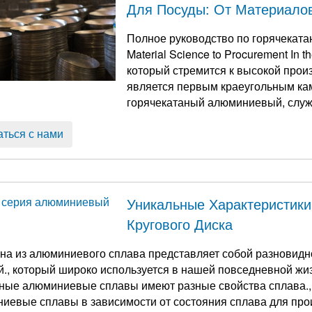
Для Посуды: От Материало
Полное руководство по горячекат
Material Science to Procurement In 
который стремится к высокой прои
является первым краеугольным ка
горячекатаный алюминиевый, служ
покрытием., внутренние горшки для
...
аться с нами
Уникальные Характеристик
Кругового Диска
на из алюминиевого сплава представляет собой разновидн
й., который широко используется в нашей повседневной ж
ные алюминиевые сплавы имеют разные свойства сплава.,
иевые сплавы в зависимости от состояния сплава для про