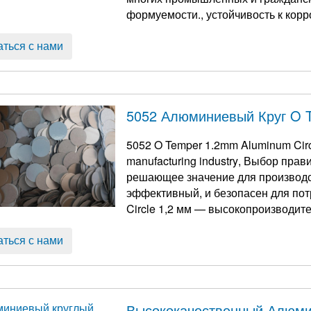
формуемости., устойчивость к корро
горячекатаные алюминиевые круги
благодаря ...
аться с нами
5052 Алюминиевый Круг O 
5052
O Temper 1.2mm Aluminum Circle
manufacturing industry
, Выбор прав
решающее значение для производст
эффективный, и безопасен для пот
Circle 1,2 мм — высокопроизводит
сплава, специально разработанный
Предназначен для устранения основ
аться с нами
доктор. ...
Высококачественный Алюми