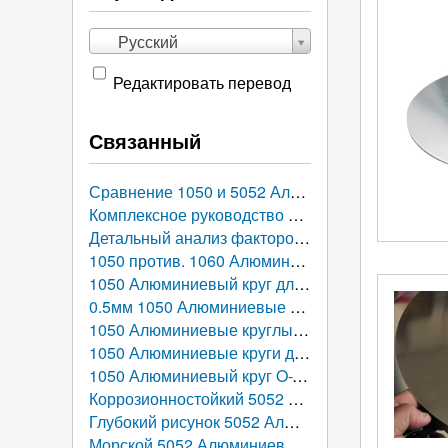
Русский
Редактировать перевод
Связанный
Сравнение 1050 и 5052 Алюминиевые диски: Что лучше подходит для вашего производственного проекта?
Комплексное руководство по удалению заусенцев и контролю качества поверхности 1050 Штампованные алюминиевые диски
Детальный анализ факторов, влияющих на цены на алюминиевый круг: Что определяет стоимость?
1050 против. 1060 Алюминиевые круги: Углубленное сравнение, Параметры производительности, и руководство по выбору
1050 Алюминиевый круг для отражающего освещения
0.5мм 1050 Алюминиевые диски
1050 Алюминиевые круглые диски для индукционной посуды
1050 Алюминиевые круги для форм для пиццы
1050 Алюминиевый круг O-Temper 0,8 мм
Коррозионностойкий 5052 алюминиевые диски
Глубокий рисунок 5052 Алюминиевый круг
Морской 5052 Алюминиевый круг