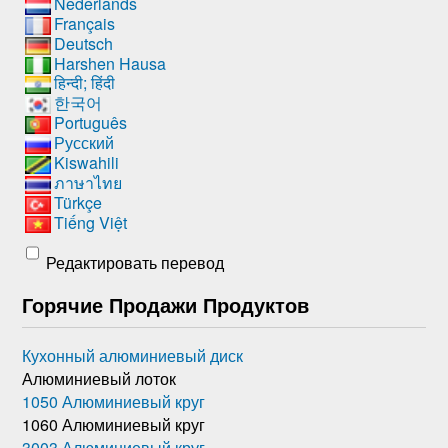
Nederlands
Français
Deutsch
Harshen Hausa
हिन्दी; हिंदी
한국어
Português
Русский
Kiswahili
ภาษาไทย
Türkçe
Tiếng Việt
Редактировать перевод
Горячие Продажи Продуктов
Кухонный алюминиевый диск
Алюминиевый лоток
1050 Алюминиевый круг
1060 Алюминиевый круг
3003 Алюминиевый круг