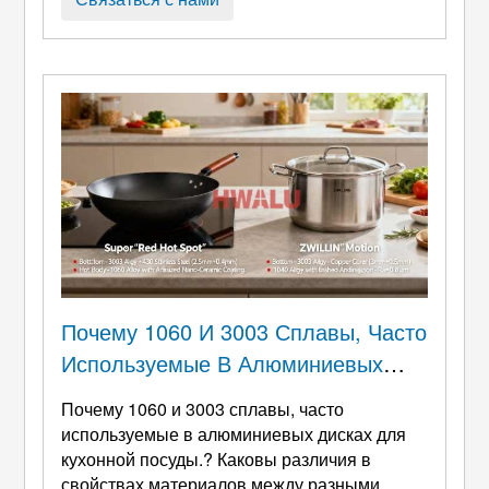
продуктов., одноразовые коробки для еды, и
подобные продукты, благодаря их 99.6%
высокая чистота, отличная пластичность, и
безопасность пищевых продуктов. Однако,
средняя глобальная цена ...
Почему 1060 И 3003 Сплавы, Часто
Используемые В Алюминиевых
Дисках Для Кухонной Посуды.?
Почему 1060 и 3003 сплавы, часто
Каковы Различия В Свойствах
используемые в алюминиевых дисках для
Материалов Между Разными
кухонной посуды.? Каковы различия в
свойствах материалов между разными