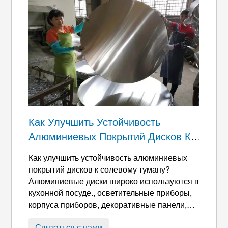
круглые диски являются одними из
наиболее широко используемых. ...
Как Улучшить Устойчивость
Алюминиевых Покрытий Дисков К
Солевому Туману?
Как улучшить устойчивость алюминиевых
покрытий дисков к солевому туману?
Алюминиевые диски широко используются в
кухонной посуде., осветительные приборы,
корпуса приборов, декоративные панели,
фитинги для труб, и наружное
оборудование. Среда их обслуживания
Связаться с нами