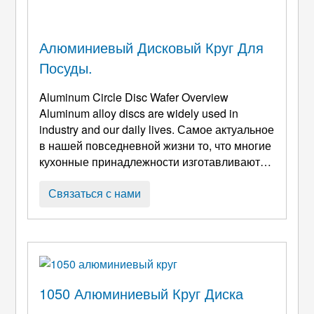
Алюминиевый Дисковый Круг Для
Посуды.
Aluminum Circle Disc Wafer Overview
Aluminum alloy discs are widely used in
industry and our daily lives
. Самое актуальное
в нашей повседневной жизни то, что многие
кухонные принадлежности изготавливаются
из сырья из алюминиевых сплавов.,
например, миски из нержавеющей стали,
Связаться с нами
сковороды с антипригарным покрытием, и
контейнеры. Посуда, тарелки, и т. д..
Parameters Of Aluminum Disc Circle For
Cookware Alloys
: 1050, 1060 и т. д. 1. Сплав:
1100, 1050, 1060, 1070 ...
1050 Алюминиевый Круг Диска