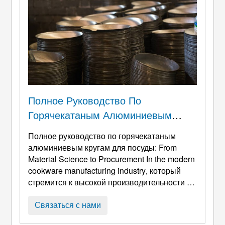
Полное Руководство По
Горячекатаным Алюминиевым
Кругам Для Посуды: От
Полное руководство по горячекатаным
Материаловедения К Закупкам
алюминиевым кругам для посуды:
From
Material Science to Procurement In the modern
cookware manufacturing industry
, который
стремится к высокой производительности и
качеству, Выбор материала является
первым краеугольным камнем,
Связаться с нами
определяющим успех продукта. Круг