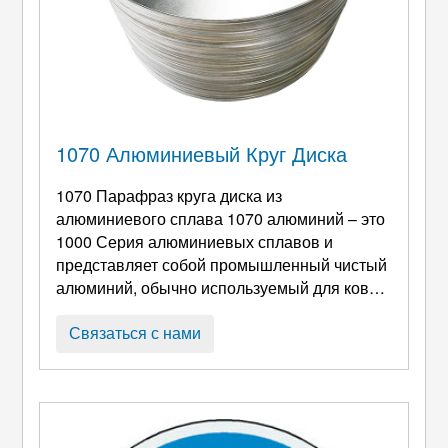
1070 Алюминиевый Круг Диска
1070 Парафраз круга диска из
алюминиевого сплава 1070 алюминий – это
1000 Серия алюминиевых сплавов и
представляет собой промышленный чистый
алюминий, обычно используемый для ковки
изделий при первичной формовке.. Это тип
кованого сплава, сам по себе обладает
Связаться с нами
хорошей коррозионной стойкостью, лучший
припой. 1070
Aluminum Circle Specification
Alloy
: 1070 Характер: О, H111, H112, Н12,
Н14, Н16, H18, H22, Н24,
H26 Thickness
: 0.3-