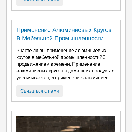
часто включает в себя агрессивные
условия, такие как влажность., прибрежные
соляные брызги, и кислотная/щелочная
конденсация. Хотя сам алюминий обладает
Применение Алюминиевых Кругов
некоторой пассивацией и устойчивостью к
В Мебельной Промышленности
коррозии., это может ...
Знаете ли вы применение алюминиевых
кругов в мебельной промышленности?С
продвижением времени, Применение
алюминиевых кругов в домашних продуктах
увеличивается, и применение алюминиевых
кругов повсеместно в нашей жизни.
Например, снаряды различных домашних
Связаться с нами
приборов в нашей жизни, а также
различные электронные продукты и
автомобильные продукты,и т. д.. Общая
причина ...