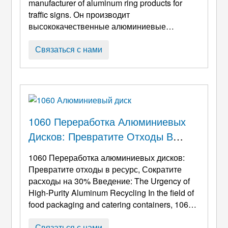
manufacturer of aluminum ring products for
traffic signs
. Он производит
высококачественные алюминиевые
кольцевые продукты для индустрии
дорожных знаков круглый год. Дорожные
Связаться с нами
знаки или дорожные знаки необходимы в
городах. Они построены на стороне дороги,
чтобы предоставить людям информацию. С
увеличением объема трафика в PA ...
1060 Переработка Алюминиевых
Дисков: Превратите Отходы В
Ресурс, Сократите Расходы На 30%
1060 Переработка алюминиевых дисков:
Превратите отходы в ресурс, Сократите
расходы на 30% Введение:
The Urgency of
High-Purity Aluminum Recycling In the field of
food packaging and catering containers
, 1060
алюминиевые диски стали основным
материалом для лотков для замороженных
Связаться с нами