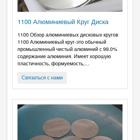
1100 Алюминиевый Круг Диска
1100 Обзор алюминиевых дисковых кругов
1100 Алюминиевый круг-это обычный
промышленный чистый алюминий с 99.0%
содержание алюминия. Имеет хорошую
пластичность, формуемость,
свариваемость, и коррозионная стойкость;
после анодного оксидирования, его
Связаться с нами
коррозионная стойкость может быть
дополнительно улучшена при получении
красивой поверхности. 1100
Round
Aluminum Circle Production Instructions Our
1100 алюминиевый круг: Широкий выбор на
c ...