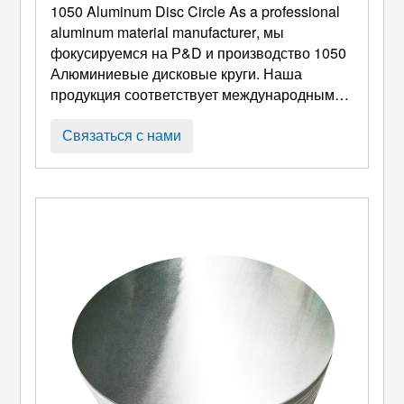
1050
Aluminum Disc Circle As a professional
aluminum material manufacturer
, мы
фокусируемся на Р&D и производство 1050
Алюминиевые дисковые круги. Наша
продукция соответствует международным
стандартам качества и подходит для
различных сценариев глубокой переработки
Связаться с нами
и применения.. Благодаря преимуществам
высокой чистоты, отличная пластичность,
простота обработки и экономичность, они
стали предпочтительным материалом f ...