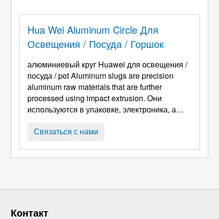
горячекатаный алюминиевый, служит
основой для сковород с антипригарным
покрытием., внутренние горшки для
Hua Wei Aluminum Circle Для
рисоварки, и различные виды посуды, стал
Освещения / Посуда / Горшок
...
алюминиевый круг Huawei для освещения /
посуда /
pot Aluminum slugs are precision
aluminum raw materials that are further
processed using impact extrusion
. Они
используются в упаковке, электроника, а
также в автомобильной промышленности.
Среди других предметов, Они
Связаться с нами
превращаются в аэрозольные банки,
алюминиевые трубки, а также технические
детали. Кроме того, слизняки
изготавливаются в процессе литья, и
пиолетные слизняки ...
Контакт