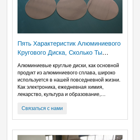
Пять Характеристик Алюминиевого
Кругового Диска, Сколько Ты
Знаешь?
Алюминиевые круглые диски, как основной
продукт из алюминиевого сплава, широко
используется в нашей повседневной жизни.
Как электроника, ежедневная химия,
лекарство, культура и образование,
автозапчасти, например, плита с
антипригарным покрытием, скороварка, и
Связаться с нами
другая кухонная утварь, абажур, корпус
водонагревателя, и другие аппаратные
продукты, сценарии применения очень
широки. Можно сказать, что алюминиевые