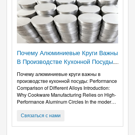
Почему Алюминиевые Круги Важны
В Производстве Кухонной Посуды:
Сравнение Характеристик
Почему алюминиевые круги важны в
Различных Сплавов
производстве кухонной посуды:
Performance
Comparison of Different Alloys Introduction
:
Why Cookware Manufacturing Relies on High-
Performance Aluminum Circles In the modern
cookware industry
, Алюминиевые круги
служат одним из самых необходимых
Связаться с нами
материалов для изготовления сковород.,
вокс, горшки, пароходы, и