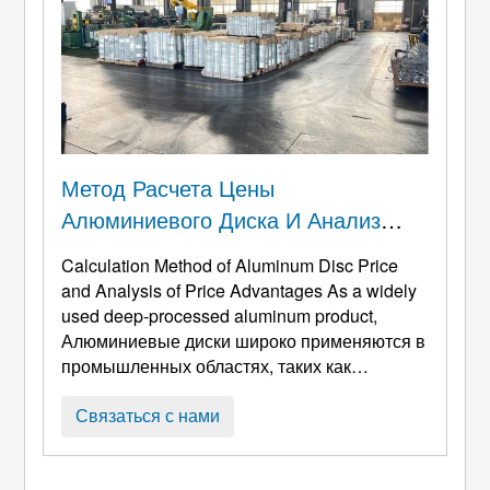
состав ...
Метод Расчета Цены
Алюминиевого Диска И Анализ
Ценовых Преимуществ
Calculation Method of Aluminum Disc Price
and Analysis of Price Advantages As a widely
used deep-processed aluminum product
,
Алюминиевые диски широко применяются в
промышленных областях, таких как
электротехнические корпуса., части
механического оборудования, производство
Связаться с нами
кухонной утвари, и автозапчасти. Их цены
не фиксированы, а определяются