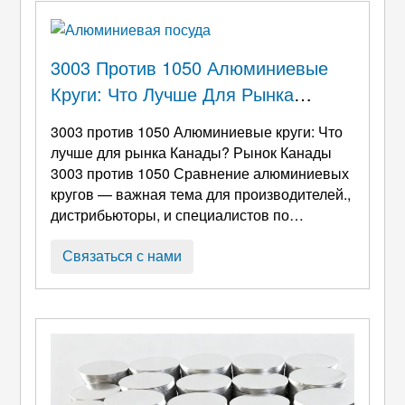
множеством факторов.. Тщательное
понимание этих влияющих факторов
помогает ...
3003 Против 1050 Алюминиевые
Круги: Что Лучше Для Рынка
Канады?
3003 против 1050 Алюминиевые круги: Что
лучше для рынка Канады? Рынок Канады
3003 против 1050 Сравнение алюминиевых
кругов — важная тема для производителей.,
дистрибьюторы, и специалистов по
закупкам, ищущих оптимальный выбор
материалов для кухонной посуды, упаковка,
Связаться с нами
строительство, и промышленное
применение по всей Канаде. Поскольку
спрос на алюминий продолжает расти
благодаря политике устойчивого развития и
легкому производству ...