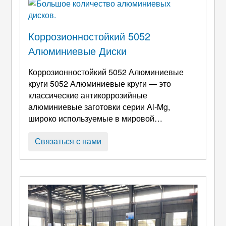
воки), требование трех не подлежащих
обсуждению основных характеристик для
удовлетворения ежедневных потребностей
Коррозионностойкий 5052
в приготовлении пищи ...
Алюминиевые Диски
Коррозионностойкий 5052 Алюминиевые
круги 5052 Алюминиевые круги — это
классические антикоррозийные
алюминиевые заготовки серии Al-Mg,
широко используемые в мировой
обрабатывающей промышленности..
Обеспечивает превосходную устойчивость к
Связаться с нами
коррозии, умеренная структурная
прочность, превосходные возможности
глубокой вытяжки, и стабильные результаты
анодирования, они являются
предпочтительным сырьем для
производства посуды., осветительные
аксессуары, дорожные знаки, морской