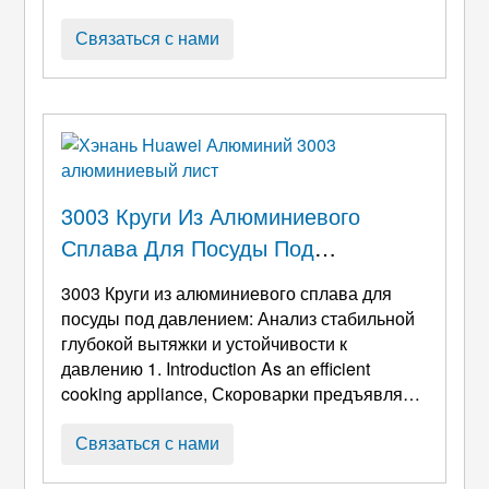
только экологически безопасно, но и
позволяет полностью использовать ресурсы
Связаться с нами
алюминия.. Плавление алюминиевых
дисков просто означает нагревание отходов
алюминиевых дисков до высокой
температуры, чтобы расплавить их в
расплавленный алюминий., который затем
используется для создания новых ...
3003 Круги Из Алюминиевого
Сплава Для Посуды Под
Давлением: Анализ Стабильной
3003 Круги из алюминиевого сплава для
Глубокой Вытяжки И Устойчивости
посуды под давлением: Анализ стабильной
К Давлению
глубокой вытяжки и устойчивости к
давлению 1.
Introduction As an efficient
cooking appliance
, Скороварки предъявляют
строгие требования к материалам,
используемым для их основных
Связаться с нами
компонентов. (внутренние вкладыши и