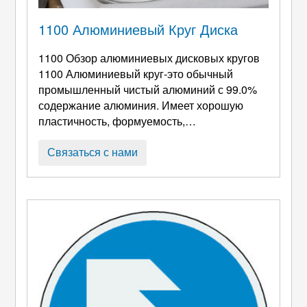
1100 Алюминиевый Круг Диска
1100 Обзор алюминиевых дисковых кругов
1100 Алюминиевый круг-это обычный
промышленный чистый алюминий с 99.0%
содержание алюминия. Имеет хорошую
пластичность, формуемость,
свариваемость, и коррозионная стойкость;
после анодного оксидирования, его
Связаться с нами
коррозионная стойкость может быть
дополнительно улучшена при получении
красивой поверхности. 1100
Round
Aluminum Circle Production Instructions Our
1100 алюминиевый круг: Широкий выбор на
c ...