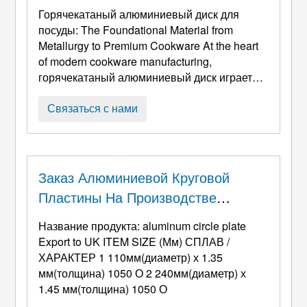
Материал От Металлургии До
Горячекатаный алюминиевый диск для
Посуды Премиум-Класса
посуды:
The Foundational Material from
Metallurgy to Premium Cookware At the heart
of modern cookware manufacturing
,
горячекатаный алюминиевый диск играет
незаменимую роль. Этот круглый
алюминиевый материал, обработанные
Связаться с нами
методом высокотемпературной прокатки и
обладающие специфической
микроструктурой, является отправной
точкой для создания всего: от повседневных
Заказ Алюминиевой Круговой
работ до PR профессионального уровня. ...
Пластины На Производстве
#09121617 (экспорт В
Название продукта:
aluminum circle plate
Великобританию)
Export to UK ITEM SIZE
(Мм) СПЛАВ /
ХАРАКТЕР 1 110мм(диаметр) х 1.35
мм(толщина) 1050 О 2 240мм(диаметр) х
1.45 мм(толщина) 1050 О