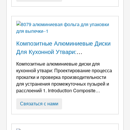
знаки или дорожные знаки необходимы в
городах. Они построены на стороне дороги,
чтобы предоставить людям информацию. С
увеличением объема трафика в PA ...
Композитные Алюминиевые Диски
Для Кухонной Утвари:
Проектирование Процесса
Композитные алюминиевые диски для
Прокатки И Проверка
кухонной утвари: Проектирование процесса
Производительности Для
прокатки и проверка производительности
для устранения промежуточных пузырей и
Устранения Промежуточных
расслоений 1.
Introduction Composite
Пузырей И Расслоений
aluminum discs for kitchenware are core
substrates for high-end cookware
(например,
Связаться с нами
сковороды с антипригарным покрытием,
кастрюли для супа, облицованные
нержавеющей сталью, и индукционные