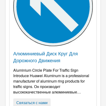
Алюминиевый Диск Круг Для
Дорожного Движения
Aluminium Circle Plate For Traffic Sign
Introduce Huawei Aluminum is a professional
manufacturer of aluminum ring products for
traffic signs
. Он производит
высококачественные алюминиевые
кольцевые продукты для индустрии
дорожных знаков круглый год. Дорожные
Связаться с нами