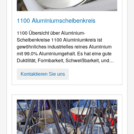
1100 Aluminiumscheibenkreis
1100 Übersicht über Aluminium-
Scheibenkreise 1100 Aluminiumkreis ist
gewöhnliches industrielles reines Aluminium
mit 99.0% Aluminiumgehalt. Es hat eine gute
Duktilität, Formbarkeit, Schweißbarkeit, und
Korrosionsbeständigkeit; nach anodischer
Oxidation, seine Korrosionsbeständigkeit kann
Kontaktieren Sie uns
weiter verbessert werden und gleichzeitig eine
schöne Oberfläche erhalten werden. 1100
Round Aluminum Circle Production
Instructions Our
1100 Aluminiumkreis: Große
Auswahl an c ...