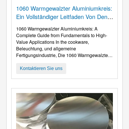
1060 Warmgewalzter Aluminiumkreis:
Ein Vollständiger Leitfaden Von Den
Grundlagen Bis Hin Zu Hochwertigen
1060 Warmgewalzter Aluminiumkreis:
A
Anwendungen
Complete Guide from Fundamentals to High-
Value Applications In the cookware
,
Beleuchtung, und allgemeine
Fertigungsindustrie, Die 1060 Warmgewalzte
Aluminiumkreise spielen eine entscheidende
Rolle. Dieser runde Rohling, Hergestellt aus
Kontaktieren Sie uns
hochreinem Aluminium durch Warmwalzen, ist
eine ideale Wahl für das Tiefziehen, Spinnen,
und ähnlichen Prozessen aufgrund seiner
außergewöhnlichen Formbarkeit,
Wärmeleitfähigkeit, ein ...