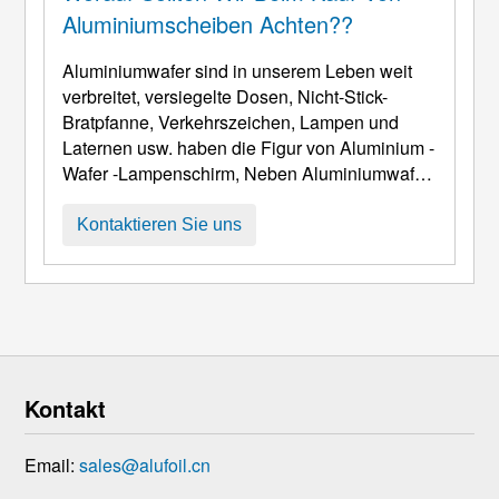
Aluminiumscheiben Achten??
Aluminiumwafer sind in unserem Leben weit
verbreitet, versiegelte Dosen, Nicht-Stick-
Bratpfanne, Verkehrszeichen, Lampen und
Laternen usw. haben die Figur von Aluminium -
Wafer -Lampenschirm, Neben Aluminiumwafer
bei der Herstellung von Maschinen, Automobil-
und andere Industriegebiete, jede Aktion, Die
Kontaktieren Sie uns
Aluminiumrunde Priorität beim Auswahl und
Kauf ist also verwendet,
Verwendungsentscheidung besteht darin,
heißes Roll- oder Rollgussmaterial zu kaufen,
Rollmaterial ist ma ...
Kontakt
Email:
sales@alufoil.cn