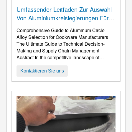
Umfassender Leitfaden Zur Auswahl
Von Aluminiumkreislegierungen Für
Kochgeschirrhersteller
Comprehensive Guide to Aluminum Circle
Alloy Selection for Cookware Manufacturers
The Ultimate Guide to Technical Decision-
Making and Supply Chain Management
Abstract In the competitive landscape of
cookware manufacturing
, Die Materialauswahl
hat sich von einer einfachen kostenorientierten
Kontaktieren Sie uns
Entscheidung zu einer zentralen technischen
Strategie entwickelt, die die Produktleistung
beeinflusst, Markenpositionierung, und sogar
die Wettbewerbsfähigkeit des Marktes.
Aluminium ...