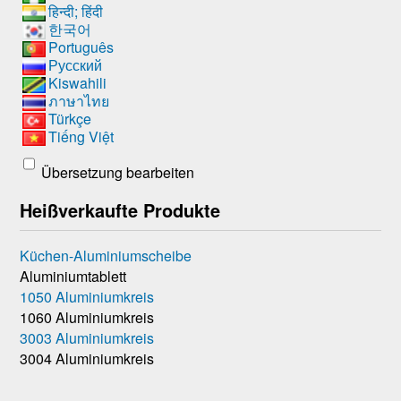
हिन्दी; हिंदी
한국어
Português
Русский
Kiswahili
ภาษาไทย
Türkçe
Tiếng Việt
Übersetzung bearbeiten
Heißverkaufte Produkte
Küchen-Aluminiumscheibe
Aluminiumtablett
1050 Aluminiumkreis
1060 Aluminiumkreis
3003 Aluminiumkreis
3004 Aluminiumkreis