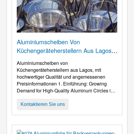
Aluminiumscheiben Von
Küchengeräteherstellern Aus Lagos,
Mit Hochwertiger Qualität Und
Aluminiumscheiben von
Angemessenen Preisinformationen
Küchengeräteherstellern aus Lagos, mit
hochwertiger Qualität und angemessenen
Preisinformationen 1. Einführung:
Growing
Demand for High-Quality Aluminum Circles in
Lagos Cookware Manufacturing Aluminum
Circles for Lagos Cookware Manufacturers are
Kontaktieren Sie uns
gaining increasing strategic importance within
the global aluminum supply chain
. Mit der
fortlaufenden Modernisierung des
nigerianischen Fertigungssektors, die a ...