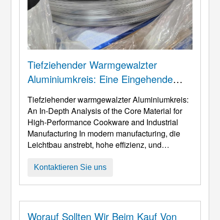
Tiefziehender Warmgewalzter
Aluminiumkreis: Eine Eingehende
Analyse Des Kernmaterials Für
Tiefziehender warmgewalzter Aluminiumkreis:
Hochleistungskochgeschirr Und
An In-Depth Analysis of the Core Material for
Industrielle Fertigung
High-Performance Cookware and Industrial
Manufacturing In modern manufacturing
, die
Leichtbau anstrebt, hohe effizienz, und
komplexe Umformung, Das Tiefziehverfahren
hat sich zu einer Schlüsseltechnologie für die
Kontaktieren Sie uns
Herstellung von Kochgeschirr entwickelt,
Beleuchtungskörper, und Industriebehälter
aufgrund seiner Effizienz und Präzision. Der
Erfolg dieser p ...
Worauf Sollten Wir Beim Kauf Von