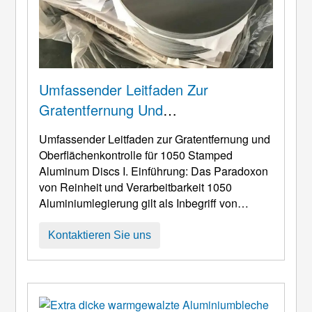
Umfassender Leitfaden Zur
Gratentfernung Und
Oberflächenkontrolle Für 1050
Umfassender Leitfaden zur Gratentfernung und
Gestanzte Aluminiumscheiben
Oberflächenkontrolle für 1050
Stamped
Aluminum Discs I
. Einführung: Das Paradoxon
von Reinheit und Verarbeitbarkeit 1050
Aluminiumlegierung gilt als Inbegriff von
hochreinem Industriealuminium, mit einem
Aluminiumgehalt von nicht weniger als 99.5%.
Kontaktieren Sie uns
Seine chemische Einfachheit – ohne
wesentliche Legierungselemente wie
Magnesium, Silizium, oder Mangan – verleiht ...