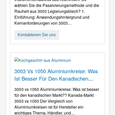
Rauheit Aus 3003 Legierungsblech?
wählen Sie die Passivierungsmethode und die
Rauheit aus 3003 Legierungsblech? 1.
Einführung: Anwendungshintergrund und
Kernanforderungen von 3003
Instrumententabletts aus
Aluminiumlegierungsblech 3003
Kontaktieren Sie uns
Instrumententabletts aus
Aluminiumlegierungsblech (Ablagen für
chirurgische Instrumente,
Laborreagenztabletts, Aufbewahrungstabletts
für industrielle Präzisionsinstrumente) sind
wichtige Hilfsmittel in der Medizin,
3003 Vs 1050 Aluminiumkreise: Was
wissenschaftliche Forschung, ein ...
Ist Besser Für Den Kanadischen
Markt??
3003 vs 1050 Aluminiumkreise: Was ist besser
für den kanadischen Markt?? Kanada-Markt
3003 vs 1050 Der Vergleich von
Aluminiumkreisen ist für Hersteller ein
wichtiges Thema, Händler, und