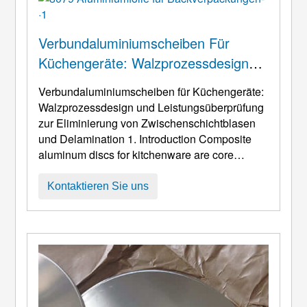
Verbundaluminiumscheiben Für
Küchengeräte: Walzprozessdesign
Und Leistungsüberprüfung Zur
Verbundaluminiumscheiben für Küchengeräte:
Eliminierung Von
Walzprozessdesign und Leistungsüberprüfung
Zwischenschichtblasen Und
zur Eliminierung von Zwischenschichtblasen
und Delamination 1.
Introduction Composite
Delamination
aluminum discs for kitchenware are core
substrates for high-end cookware
(z.B.,
Bratpfannen mit Antihaftbeschichtung,
Kontaktieren Sie uns
Suppentöpfe mit Edelstahlauskleidung, und
induktionsgeeignete Woks), drei nicht
verhandelbare Kernleistungen sind
erforderlich, um den täglichen Kochbedarf zu
decken ...