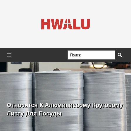
Относится К Алюминиевому Круговому
Листу Для Посуды