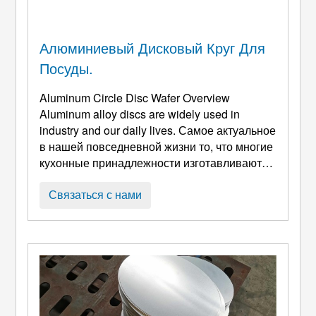
Алюминиевый Дисковый Круг Для
Посуды.
Aluminum Circle Disc Wafer Overview
Aluminum alloy discs are widely used in
industry and our daily lives
. Самое актуальное
в нашей повседневной жизни то, что многие
кухонные принадлежности изготавливаются
из сырья из алюминиевых сплавов.,
например, миски из нержавеющей стали,
Связаться с нами
сковороды с антипригарным покрытием, и
контейнеры. Посуда, тарелки, и т. д..
Parameters Of Aluminum Disc Circle For
Cookware Alloys
: 1050, 1060 и т. д. 1. Сплав:
1100, 1050, 1060, 1070 ...