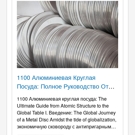
светильника, но и процесс ...
1100 Алюминиевая Круглая
Посуда: Полное Руководство От
Атомной Структуры К Глобальной
1100 Алюминиевая круглая посуда:
The
Таблице
Ultimate Guide from Atomic Structure to the
Global Table I
. Введение:
The Global Journey
of a Metal Disc Amidst the tide of globalization
,
экономичную сковороду с антипригарным
покрытием можно было бы штамповать на