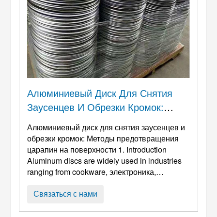
Алюминиевый Диск Для Снятия
Заусенцев И Обрезки Кромок:
Методы Предотвращения Царапин
Алюминиевый диск для снятия заусенцев и
На Поверхности
обрезки кромок: Методы предотвращения
царапин на поверхности 1.
Introduction
Aluminum discs are widely used in industries
ranging from cookware
, электроника,
автомобильные компоненты, и упаковка. Во
время производственных процессов, таких
Связаться с нами
как штамповка, резка, или глубокий рисунок,
неизбежно образуются заусенцы и