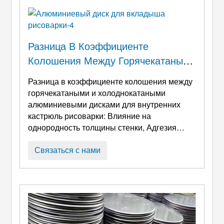
диски представляют собой вырезанные с
высокой точностью круглые заготовки,
полученные из горячекатаных рулонов или
Разница В Коэффициенте
слябов. ...
Колошения Между Горячекатаными
И Холоднокатаными
Разница в коэффициенте колошения между
Алюминиевыми Дисками Для
горячекатаными и холоднокатаными
Внутренних Кастрюль Рисоварки:
алюминиевыми дисками для внутренних
кастрюль рисоварки: Влияние на
Влияние На Однородность
однородность толщины стенки, Адгезия
Толщины Стенки, Адгезия
изоляции,
and Thermal Performance HW-A
.
Изоляции, И Тепловые
Введение:
Application Background of
Связаться с нами
Характеристики
Aluminum Inner Pots and Process-Related
Requirements Aluminum inner pots are widely
used in kitchen appliances such as rice
cookers
, электрические скороварки, и
вакуумный термос ...