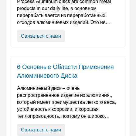
Process Aluminum discs are common metal
products in our daily life
, в основном
перерабатывается из переработанных
отходов алюминиевых изделий. Это не
только экологически безопасно, но и
позволяет полностью использовать ресурсы
Связаться с нами
алюминия.. Плавление алюминиевых
дисков просто означает нагревание отходов
алюминиевых дисков до высокой
температуры, чтобы расплавить их в
6 Основные Области Применения
расплавленный алюминий., который затем
Алюминиевого Диска
используется для создания новых ...
Алюминиевый диск – очень
распространенное изделие из алюминия.,
который имеет преимущества легкого веса,
устойчивость к коррозии, и хорошая
теплопроводность, поэтому он широко
используется в различных отраслях
промышленности. Машиностроение:
Связаться с нами