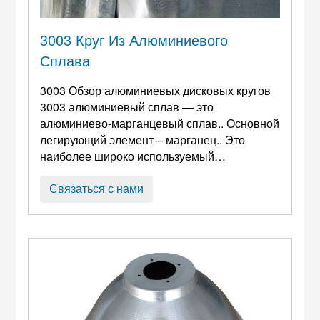
3003 Круг Из Алюминиевого
Сплава
3003 Обзор алюминиевых дисковых кругов
3003 алюминиевый сплав — это
алюминиево-марганцевый сплав.. Основной
легирующий элемент – марганец.. Это
наиболее широко используемый
антикоррозийный алюминий.. Прочность
этого сплава невысока., но это выше, чем у
Связаться с нами
обычного промышленного чистого
алюминия. Его невозможно укрепить
термической обработкой.. В целом,
используются холодные методы обработки.
Для улучшения его механических свойств.
Имеет высокий уровень пластика ...