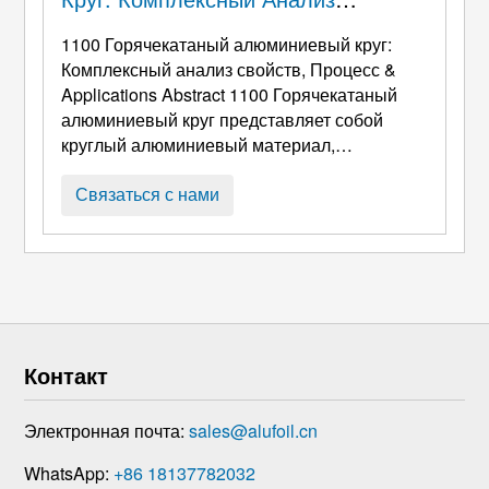
Свойств,
Process & Applications
1100 Горячекатаный алюминиевый круг:
Комплексный анализ свойств, Процесс &
Applications Abstract
1100 Горячекатаный
алюминиевый круг представляет собой
круглый алюминиевый материал,
изготовленный из высокочистого алюминия.
1100 алюминиевый сплав методом горячей
Связаться с нами
прокатки. С содержанием алюминия более
99%, обладает превосходной
пластичностью, теплопроводность,
устойчивость к коррозии, и
работоспособность, делая это важной
основой m ...
Контакт
Электронная почта:
sales@alufoil.cn
WhatsApp:
+86 18137782032