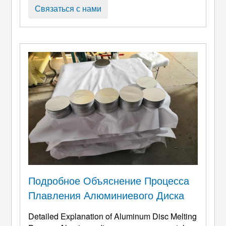
производственной линии во Вьетнаме,
Связаться с нами
напыление покрытия в Германии, и в
конечном итоге поместили на кухонную
плиту в США.. И отправной точкой всего
этого часто является 1100 Алюминий ...
Подробное Объяснение Процесса
Плавления Алюминиевого Диска
Detailed Explanation of Aluminum Disc Melting