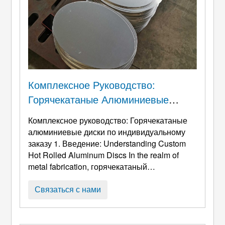
Комплексное Руководство:
Горячекатаные Алюминиевые
Диски По Индивидуальному Заказу
Комплексное руководство: Горячекатаные
алюминиевые диски по индивидуальному
заказу 1. Введение:
Understanding Custom
Hot Rolled Aluminum Discs In the realm of
metal fabrication
, горячекатаный
алюминиевый диск (часто называемый
алюминиевым кругом или заготовкой)
Связаться с нами
выступает как фундаментальный
полуфабрикат. В отличие от случайно
срезанных прямоугольных пластин, эти