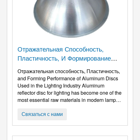
Отражательная Способность,
Пластичность, И Формирование
Характеристик Алюминиевых
Отражательная способность, Пластичность,
Дисков, Используемых В
and Forming Performance of Aluminum Discs
Светотехнической
Used in the Lighting Industry Aluminum
reflector disc for lighting has become one of the
Промышленности
most essential raw materials in modern lamp
manufacturing due to its combination of high
reflectivity
, отличная пластичность, и
Связаться с нами
предсказуемое поведение при формовании.
Эти свойства определяют не только
оптическую эффективность конечного