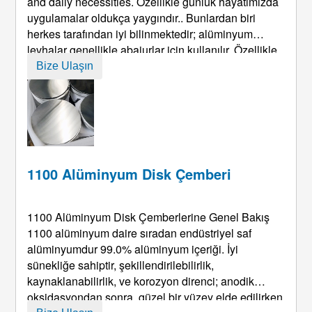
and daily necessities
. Özellikle günlük hayatımızda
uygulamalar oldukça yaygındır.. Bunlardan biri
herkes tarafından iyi bilinmektedir; alüminyum
levhalar genellikle abajurlar için kullanılır. Özellikle
bazı dış mekan abajur ürünleri yaygın olarak
Bize Ulaşın
kullanılmaktadır., bu esas olarak alüminyum levha
malzemesinin süper korozyon direncinden
kaynaklanmaktadır. Reklam ...
1100 Alüminyum Disk Çemberi
1100 Alüminyum Disk Çemberlerine Genel Bakış
1100 alüminyum daire sıradan endüstriyel saf
alüminyumdur 99.0% alüminyum içeriği. İyi
sünekliğe sahiptir, şekillendirilebilirlik,
kaynaklanabilirlik, ve korozyon direnci; anodik
oksidasyondan sonra, güzel bir yüzey elde edilirken