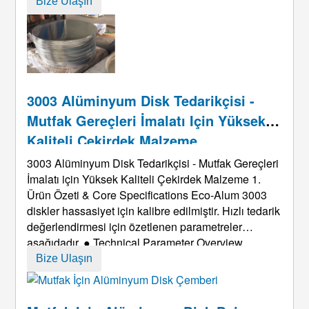
korozyon direnci daha da geliştirilebilir. 1100
Round
Bize Ulaşın
Aluminum Circle Production Instructions Our
1100
alüminyum daire: C'de geniş seçim yelpazesi ...
3003 Alüminyum Disk Tedarikçisi -
Mutfak Gereçleri İmalatı Için Yüksek
Kaliteli Çekirdek Malzeme
3003 Alüminyum Disk Tedarikçisi - Mutfak Gereçleri
İmalatı için Yüksek Kaliteli Çekirdek Malzeme 1.
Ürün Özeti &
Core Specifications Eco-Alum
3003
diskler hassasiyet için kalibre edilmiştir. Hızlı tedarik
değerlendirmesi için özetlenen parametreler
aşağıdadır.
● Technical Parameter Overview
Feature Details Benefit Alloy Grade
3003 (Al-Mn
Bize Ulaşın
Alaşımı)
Superior rust-proofing and strength
Available
...