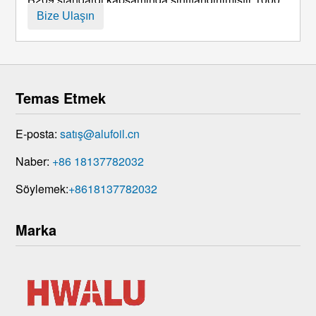
serisi alaşım, minimum alüminyum içeriğine sahip
Bize Ulaşın
ticari olarak saf alüminyumdur 99.6%. Bu yüksek
saflık, ona bir dizi temel mühendislik avantajı sağlar:
...
Temas Etmek
E-posta:
satış@alufoil.cn
Naber:
+86 18137782032
Söylemek:
+8618137782032
Marka