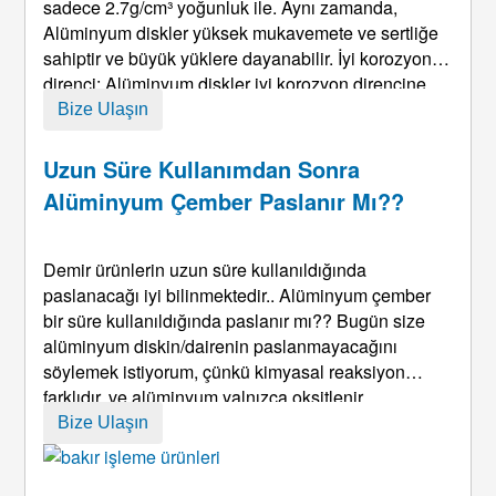
sadece 2.7g/cm³ yoğunluk ile. Aynı zamanda,
Alüminyum diskler yüksek mukavemete ve sertliğe
sahiptir ve büyük yüklere dayanabilir. İyi korozyon
direnci: Alüminyum diskler iyi korozyon direncine
sahiptir, Havaya maruz kalsalar bile, su, Asit yağmur
Bize Ulaşın
ve diğer ortamlar uzun süre, Onlar Eas değil ...
Uzun Süre Kullanımdan Sonra
Alüminyum Çember Paslanır Mı??
Demir ürünlerin uzun süre kullanıldığında
paslanacağı iyi bilinmektedir.. Alüminyum çember
bir süre kullanıldığında paslanır mı?? Bugün size
alüminyum diskin/dairenin paslanmayacağını
söylemek istiyorum, çünkü kimyasal reaksiyon
farklıdır, ve alüminyum yalnızca oksitlenir.
Alüminyum diskleri işlerken anlaşılmaktadır ki,
Bize Ulaşın
üreticiler başka pas önleyici ve korozyon önleyici
metal öğeler de ekleyecek ...