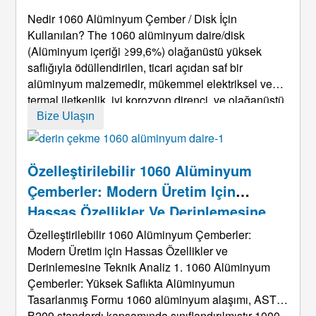
Nedir 1060 Alüminyum Çember / Disk İçin
Kullanılan?
The
1060 alüminyum daire/disk
(Alüminyum içeriği ≥99,6%) olağanüstü yüksek
saflığıyla ödüllendirilen, ticari açıdan saf bir
alüminyum malzemedir, mükemmel elektriksel ve
termal iletkenlik, iyi korozyon direnci, ve olağanüstü
şekillendirilebilirlik. Birçok endüstride temel
Bize Ulaşın
malzeme olarak hizmet eder. Temel uygulamaları
büyük ölçüde aşağıdakilerle örtüşmektedir: 1050
bira ...
Özelleştirilebilir 1060 Alüminyum
Çemberler: Modern Üretim Için
Hassas Özellikler Ve Derinlemesine
Teknik Analiz
Özelleştirilebilir 1060 Alüminyum Çemberler:
Modern Üretim için Hassas Özellikler ve
Derinlemesine Teknik Analiz 1. 1060 Alüminyum
Çemberler: Yüksek Saflıkta Alüminyumun
Tasarlanmış Formu 1060 alüminyum alaşımı, ASTM
B209 standardı kapsamında sınıflandırılmıştır 1000