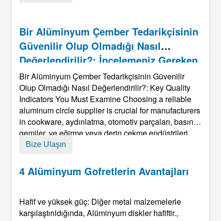
üretilir ve daha sonra dairesel bir disk halinde
delinir veya kesilir. Soğuk haddelenmiş çevrelerle
karşılaştırıldığında, T ...
Bir Alüminyum Çember Tedarikçisinin
Güvenilir Olup Olmadığı Nasıl
Değerlendirilir?: İncelemeniz Gereken
Temel Kalite Göstergeleri
Bir Alüminyum Çember Tedarikçisinin Güvenilir
Olup Olmadığı Nasıl Değerlendirilir?:
Key Quality
Indicators You Must Examine Choosing a reliable
aluminum circle supplier is crucial for manufacturers
in cookware
, aydınlatma, otomotiv parçaları, basınçlı
gemiler, ve eğirme veya derin çekme endüstrileri.
Alüminyum çemberler mekanik özellikler açısından
Bize Ulaşın
katı gereksinimleri karşılamalıdır, yüzey kalitesi,
tutarlılık, ve işleme kararlılığı. bir yanlış ...
4 Alüminyum Gofretlerin Avantajları
Hafif ve yüksek güç: Diğer metal malzemelerle
karşılaştırıldığında, Alüminyum diskler hafiftir.,