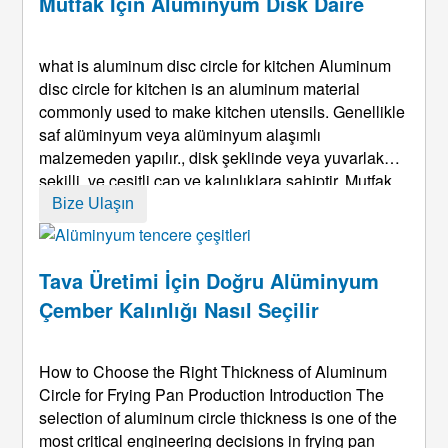
Mutfak Için Alüminyum Disk Daire
what is aluminum disc circle for kitchen Aluminum
disc circle for kitchen is an aluminum material
commonly used to make kitchen utensils
. Genellikle
saf alüminyum veya alüminyum alaşımlı
malzemeden yapılır., disk şeklinde veya yuvarlak
şekilli, ve çeşitli çap ve kalınlıklara sahiptir. Mutfak
alüminyum disklerinin ana kullanımı çeşitli tencere
Bize Ulaşın
ve mutfak aletleri yapmaktır., tavalar gibi, tava, fırın
kabı, ve basınç ...
Tava Üretimi İçin Doğru Alüminyum
Çember Kalınlığı Nasıl Seçilir
How to Choose the Right Thickness of Aluminum
Circle for Frying Pan Production Introduction The
selection of aluminum circle thickness is one of the
most critical engineering decisions in frying pan