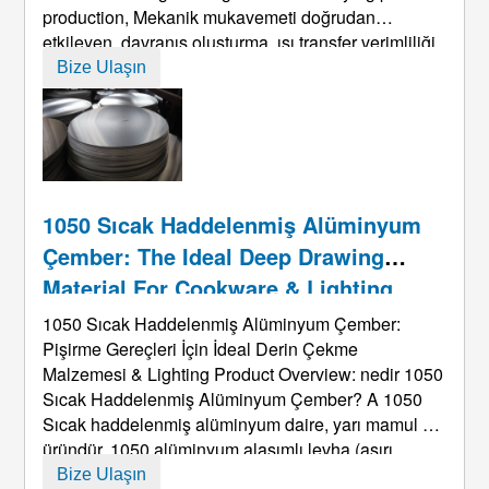
production
, Mekanik mukavemeti doğrudan
etkileyen, davranış oluşturma, ısı transfer verimliliği,
servis ömrü, ve genel pişirme kabı performansı.
Bize Ulaşın
Üreticiler gücü dengelemeli, kalınlık bütünlüğü,
sertlik, ...
1050 Sıcak Haddelenmiş Alüminyum
Çember:
The Ideal Deep Drawing
Material For Cookware & Lighting
1050 Sıcak Haddelenmiş Alüminyum Çember:
Pişirme Gereçleri İçin İdeal Derin Çekme
Malzemesi &
Lighting Product Overview
: nedir 1050
Sıcak Haddelenmiş Alüminyum Çember? A 1050
Sıcak haddelenmiş alüminyum daire, yarı mamul bir
üründür. 1050 alüminyum alaşımlı levha (aşırı
saflıkla 99.5%) ilk önce sıcak haddeleme işlemiyle
Bize Ulaşın