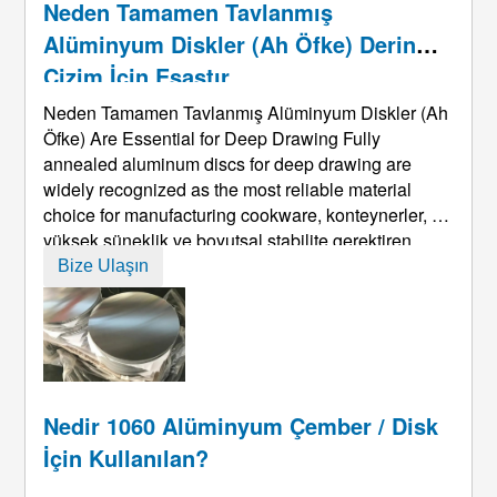
Neden Tamamen Tavlanmış
Alüminyum Diskler (Ah Öfke) Derin
Çizim İçin Esastır
Neden Tamamen Tavlanmış Alüminyum Diskler (Ah
Öfke)
Are Essential for Deep Drawing Fully
annealed aluminum discs for deep drawing are
widely recognized as the most reliable material
choice for manufacturing cookware
, konteynerler, ve
yüksek süneklik ve boyutsal stabilite gerektiren
şekillendirilmiş alüminyum ürünler. Derin çekme
Bize Ulaşın
işlemleri şiddetli deformasyon içerdiğinde,
alüminyum diskin metalurjik durumu ...
Nedir 1060 Alüminyum Çember / Disk
İçin Kullanılan?