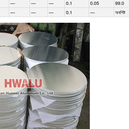
—
—
—
0.1
0.05
99.0
—
—
—
0.1
—
অবশিষ্ট