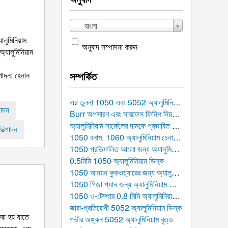
বাংলা
ালুমিনিয়াম
অনুবাদ সম্পাদনা করুন
অ্যালুমিনিয়াম
সম্পর্কিত
ত্পাদন: হেনান
এর তুলনা 1050 এবং 5052 অ্যালুমিনিয়াম ডিস্ক: যা আপনার উত্পাদন প্রকল্পের জন্য আরও উপযুক্ত?
পাদন
Burr অপসারণ এবং সারফেস ফিনিশ নিয়ন্ত্রণের জন্য ব্যাপক গাইড 1050 স্ট্যাম্পড অ্যালুমিনিয়াম ডিস্ক
অ্যালুমিনিয়াম সার্কেলের দামকে প্রভাবিত করে এমন ফ্যাক্টরগুলির বিস্তারিত বিশ্লেষণ: কি খরচ নির্ধারণ?
 উত্পাদন
1050 বনাম. 1060 অ্যালুমিনিয়াম চেনাশোনা: গভীর তুলনা, কর্মক্ষমতা পরামিতি, এবং নির্বাচন নির্দেশিকা
1050 প্রতিফলিত আলো জন্য অ্যালুমিনিয়াম বৃত্ত
0.5মিমি 1050 অ্যালুমিনিয়াম ডিস্ক
1050 আনয়ন কুকওয়্যারের জন্য অ্যালুমিনিয়াম রাউন্ড ডিস্ক
1050 পিজা প্যান জন্য অ্যালুমিনিয়াম চেনাশোনা
1050 ও-টেম্পার 0.8 মিমি অ্যালুমিনিয়াম সার্কেল
জারা-প্রতিরোধী 5052 অ্যালুমিনিয়াম ডিস্ক
করা হয় যাতে
গভীর অঙ্কন 5052 অ্যালুমিনিয়াম বৃত্ত