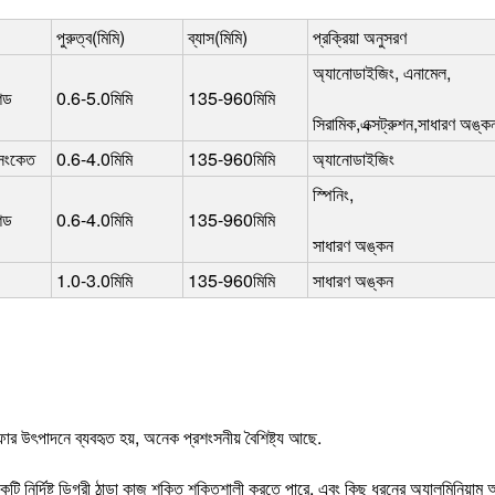
পুরুত্ব(মিমি)
ব্যাস(মিমি)
প্রক্রিয়া অনুসরণ
অ্যানোডাইজিং, এনামেল,
শেড
0.6-5.0মিমি
135-960মিমি
সিরামিক,এক্সট্রুশন,সাধারণ অঙ্ক
 সংকেত
0.6-4.0মিমি
135-960মিমি
অ্যানোডাইজিং
স্পিনিং,
শেড
0.6-4.0মিমি
135-960মিমি
সাধারণ অঙ্কন
1.0-3.0মিমি
135-960মিমি
সাধারণ অঙ্কন
য়েফার উৎপাদনে ব্যবহৃত হয়, অনেক প্রশংসনীয় বৈশিষ্ট্য আছে.
কটি নির্দিষ্ট ডিগ্রী ঠান্ডা কাজ শক্তি শক্তিশালী করতে পারে, এবং কিছু ধরনের অ্যালুমিনিয়া