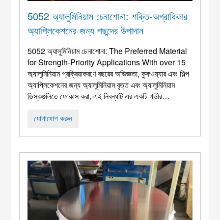
5052 অ্যালুমিনিয়াম চেনাশোনা: শক্তি-অগ্রাধিকার
অ্যাপ্লিকেশনের জন্য পছন্দের উপাদান
5052 অ্যালুমিনিয়াম চেনাশোনা:
The Preferred Material
for Strength-Priority Applications With over
15
অ্যালুমিনিয়াম প্রক্রিয়াকরণে বছরের অভিজ্ঞতা, কুকওয়্যার এবং শিল্প
অ্যাপ্লিকেশনের জন্য অ্যালুমিনিয়াম বৃত্ত এবং অ্যালুমিনিয়াম
ডিস্কগুলিতে ফোকাস করা, এই নিবন্ধটি এর একটি গভীর
প্রযুক্তিগত বিশ্লেষণ প্রদান করে 5052 শক্তি-সমালোচনামূলক
ব্যবহারের ক্ষেত্রে একটি পছন্দের উপাদান হিসাবে অ্যালুমিনিয়াম বৃত্ত.
যোগাযোগ করুন
আলোচনা শিল্প চাহিদা বিস্তৃত, খাদ চরিত্র ...