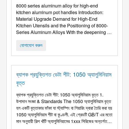
8000
series aluminum alloy for high-end
kitchen aluminum pot handles Introduction
:
Material Upgrade Demand for High-End
Kitchen Utensils and the Positioning of 8000-
Series Aluminum Alloys With the deepening of
consumption upgrading and the
"রান্নাঘর নান্দনিকতা"
প্রবণতা, হাই-এন্ড রান্নাঘরের অ্যালুমিনিয়াম পাত্র (যেমন প্রিমিয়াম
যোগাযোগ করুন
কুকওয়্যার এবং অন্তর্নির্মিত র্যাক) উপকরণের উপর তিনটি মূল
প্রয়োজনীয়তা আরোপ করুন: ① তাপমাত্রা st ...
ব্যাপক প্রযুক্তিগত ডেটা শীট: 1050 অ্যালুমিনিয়াম
বৃত্ত
ব্যাপক প্রযুক্তিগত ডেটা শীট: 1050 অ্যালুমিনিয়াম বৃত্ত 1.
উপাদান সংজ্ঞা &
Standards The
1050 অ্যালুমিনিয়াম বৃত্ত
হল একটি বৃত্তাকার ফাঁকা যা স্ট্যাম্পিং বা শিয়ারিং দ্বারা তৈরি করা হয়
1050 অ্যালুমিনিয়াম শীট বা কুণ্ডলী. এই গ্রেডটি GB/T এর মতো
মান অনুযায়ী শিল্প খাঁটি অ্যালুমিনিয়ামের 1xxx সিরিজের অন্তর্গত
3880, ন্যূনতম অ্যালুমিনিয়াম সামগ্রী সহ 99.5%. এর উচ্চ