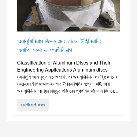
অ্যালুমিনিয়াম ডিস্ক এবং তাদের ইঞ্জিনিয়ারিং
অ্যাপ্লিকেশনের শ্রেণীবিভাগ
Classification of Aluminum Discs and Their
Engineering Applications Aluminum discs
(অ্যালুমিনিয়াম বৃত্ত নামেও পরিচিত) অ্যালুমিনিয়াম ফ্যাব্রিকেশনের
সবচেয়ে মৌলিক আধা-সমাপ্ত উপকরণগুলির মধ্যে একটি. তারা
অ্যালুমিনিয়াম পণ্যের বিস্তৃত পরিসরের প্রাথমিক কাঁচামাল হিসাবে
কাজ করে, রান্নার পাত্র সহ, শিল্প পাত্রে, যান্ত্রিক উপাদান,
স্বয়ংচালিত অংশ, এবং মহাকাশ কাঠামো. ডাউয়ের বৈচিত্র্যের কারণে
যোগাযোগ করুন
...