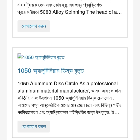
এয়ার ট্যাঙ্ক হেড এবং কোর দ্বন্দ্বের জন্য প্রযুক্তিগত
প্রয়োজনীয়তা 5083
Alloy Spinning The head of a
truck air tank
(ভারবহন চাপ 0.8-1.2MPa, মাঝারি: সংকুচিত
বায়ু) একটি মূল চাপ বহনকারী উপাদান যা অবশ্যই দুটি মূল মানদণ্ড
যোগাযোগ করুন
পূরণ করবে ...
1050 অ্যালুমিনিয়াম ডিস্ক বৃত্ত
1050
Aluminum Disc Circle As a professional
aluminum material manufacturer
, আমরা আর ফোকাস
করি&ডি এবং উৎপাদন 1050 অ্যালুমিনিয়াম ডিস্ক চেনাশোনা.
আমাদের পণ্য আন্তর্জাতিক মানের মান মেনে চলে এবং বিভিন্ন গভীর
প্রক্রিয়াকরণ এবং অ্যাপ্লিকেশন পরিস্থিতির জন্য উপযুক্ত. উচ্চ
বিশুদ্ধতা সুবিধার সঙ্গে, চমৎকার নমনীয়তা, সহজ প্রক্রিয়াকরণ এবং
খরচ-কার্যকারিতা, তারা পছন্দের উপাদান হয়ে গেছে চ ...
যোগাযোগ করুন