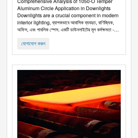
Comprehensive Analysis of 1050-O Temper
Aluminum Circle Application in Downlights
Downlights are a crucial component in modern
interior lighting
, ব্যাপকভাবে আবাসিক ব্যবহৃত, বাণিজ্যিক,
অফিস, এবং পাবলিক স্পেস. একটি ডাউনলাইটের মূল কর্মক্ষমতা -
তাপ অপচয় দক্ষতা, কাঠামোগত শক্তি, নান্দনিক আবেদন, এবং
পরিষেবা জীবন - মূলত ব্যবহৃত বেস উপাদান দ্বারা নির্ধারিত হয়.
যোগাযোগ করুন
1050-হে মেজাজ অ্যালুমিনিয়াম বৃত্ত জ ...