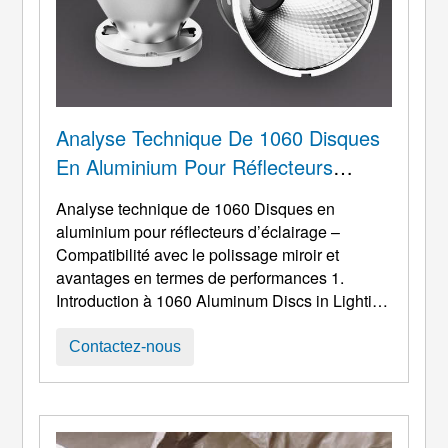
Analyse Technique De 1060 Disques
En Aluminium Pour Réflecteurs
D’éclairage – Compatibilité Avec Le
Analyse technique de 1060 Disques en
Polissage Miroir Et Avantages En
aluminium pour réflecteurs d’éclairage –
Termes De Performances
Compatibilité avec le polissage miroir et
avantages en termes de performances 1.
Introduction à 1060
Aluminum Discs in Lighting
Applications With the rapid expansion of the
global lighting industry—ranging from
Contactez-nous
commercial LED fixtures to automotive lamps
and architectural lighting—the demand for
lightweight
, à haute réflectivité, les matériaux
métalliques formables se sont développés ...