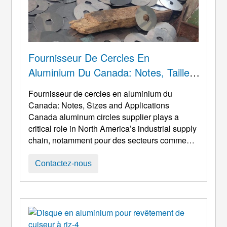
Fournisseur De Cercles En
Aluminium Du Canada: Notes, Tailles
Et Applications
Fournisseur de cercles en aluminium du
Canada: Notes,
Sizes and Applications
Canada aluminum circles supplier plays a
critical role in North America’s industrial supply
chain
, notamment pour des secteurs comme
l'aérospatiale, fabrication automobile,
électronique, batterie de cuisine, et emballage.
Contactez-nous
Alors que les fabricants canadiens exigent de
plus en plus des véhicules légers, haute
performance, et matériaux durables, les cercles
en aluminium sont devenus un favori ...