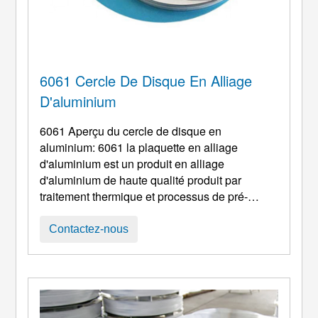
6061 Cercle De Disque En Alliage
D'aluminium
6061 Aperçu du cercle de disque en
aluminium: 6061 la plaquette en alliage
d'aluminium est un produit en alliage
d'aluminium de haute qualité produit par
traitement thermique et processus de pré-
étirement. Il présente les caractéristiques
d'excellentes performances de traitement,
Contactez-nous
bonne résistance à la corrosion, et haute
ténacité. De bonnes propriétés physiques
permettent aux plaquettes d'aluminium traitées
de ne pas se déformer, matériaux compacts,
facile à polir, et ont une excellente résistance à