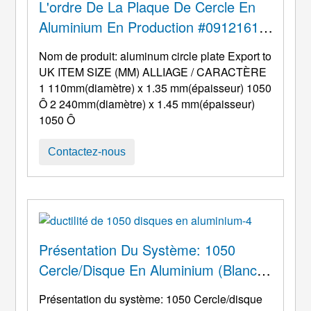
L'aluminium Hennan Huawei a plus que 10
L'ordre De La Plaque De Cercle En
des années d'expérience dans ...
Aluminium En Production #09121617
(Exportation Vers Le Royaume-Uni)
Nom de produit:
aluminum circle plate Export to
UK ITEM SIZE
(MM) ALLIAGE / CARACTÈRE
1 110mm(diamètre) x 1.35 mm(épaisseur) 1050
Ô 2 240mm(diamètre) x 1.45 mm(épaisseur)
1050 Ô
Contactez-nous
Présentation Du Système: 1050
Cercle/disque En Aluminium (Blanc
Rond En Aluminium)
Présentation du système: 1050 Cercle/disque