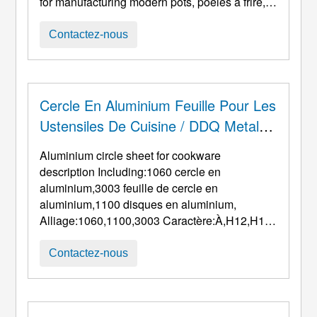
for manufacturing modern pots
, poêles à frire,
woks, et autres ustensiles de cuisine. Par
rapport aux plaques moulées traditionnelles, le
Contactez-nous
processus de laminage à chaud confère à
l'aluminium une structure interne plus dense,
propriétés mécaniques plus uniformes, et
formabilité supérieure en emboutissage
Cercle En Aluminium Feuille Pour Les
profond. W ...
Ustensiles De Cuisine / DDQ Metal
Aluminium Circle
Aluminium circle sheet for cookware
description Including
:1060 cercle en
aluminium,3003 feuille de cercle en
aluminium,1100 disques en aluminium,
Alliage:1060,1100,3003 Caractère:À,
H12,H14
Thickness
:0.7
mm-5mm Diameter
:100-1200
mm
MOQ
:3
tons per size Standard
Contactez-nous
production
:Il,DANS,ASM,
GBT Including
:1060
cercle en aluminium,3003 feuille de cercle en
aluminium,1100 disques en aluminium,