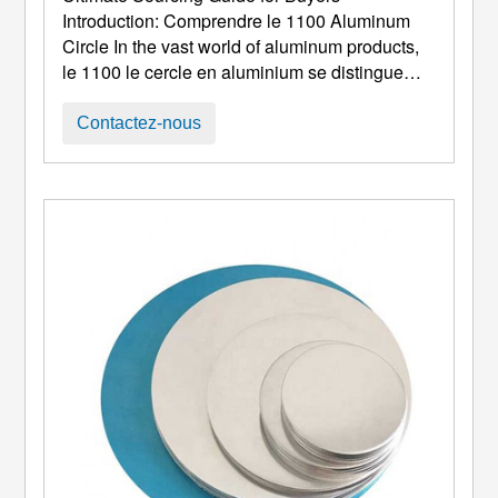
Introduction
: Comprendre le 1100
Aluminum
Circle In the vast world of aluminum products
,
le 1100 le cercle en aluminium se distingue
comme l'une des formes les plus polyvalentes
et les plus utilisées. Connu pour son excellente
Contactez-nous
résistance à la corrosion, haute température &
conductivité électrique, et une maniabilité
exceptionnelle, 1100 l'aluminium est de
l'aluminium commercialement pur ...