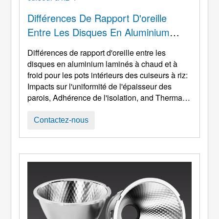
Différences De Rapport D'oreille
Entre Les Disques En Aluminium
Laminés À Chaud Et À Froid Pour
Différences de rapport d'oreille entre les
Les Pots Intérieurs Des Cuiseurs À
disques en aluminium laminés à chaud et à
Riz: Impacts Sur L'uniformité De
froid pour les pots intérieurs des cuiseurs à riz:
Impacts sur l'uniformité de l'épaisseur des
L'épaisseur Des Parois, Adhérence
parois, Adhérence de l'isolation,
and Thermal
De L'isolation, Et Performances
Performance HW-A
. Introduction:
Application
Thermiques
Background of Aluminum Inner Pots and
Contactez-nous
Process-Related Requirements Aluminum
inner pots are widely used in kitchen
appliances such as rice cookers
, autocuiseurs
électriques, et thermos sous vide fla ...