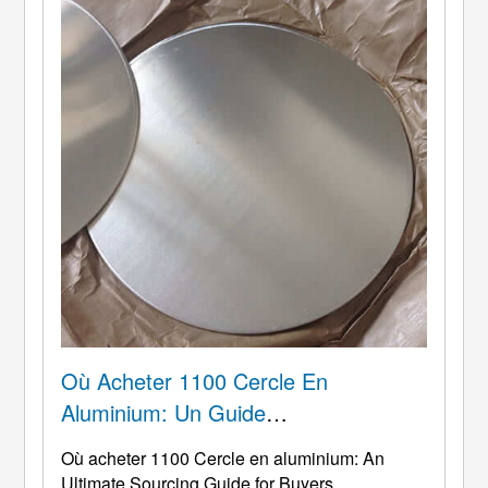
Où Acheter 1100 Cercle En
Aluminium: Un Guide
D'approvisionnement Ultime Pour Les
Où acheter 1100 Cercle en aluminium:
An
Acheteurs
Ultimate Sourcing Guide for Buyers