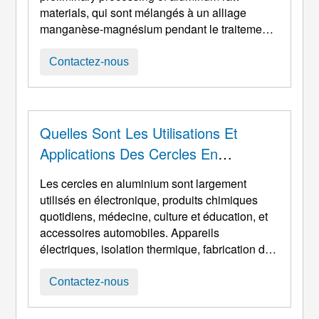
materials
, qui sont mélangés à un alliage
manganèse-magnésium pendant le traitement
pour améliorer tous les aspects des
caractéristiques de l'alliage. En tant qu'alliage
Contactez-nous
d'aluminium semi-fini, les plaquettes
d'aluminium sont appréciées par de nombreux
fabricants d'ustensiles de cuisine, fournitures
de transport, et machines. C'est le s le plus
Quelles Sont Les Utilisations Et
courant ...
Applications Des Cercles En
Aluminium
Les cercles en aluminium sont largement
utilisés en électronique, produits chimiques
quotidiens, médecine, culture et éducation, et
accessoires automobiles. Appareils
électriques, isolation thermique, fabrication de
machines, automobile, aérospatial, militaire,
moule, construction, imprimerie et autres
Contactez-nous
industries. Tels que les ustensiles de cuisine
tels que les poêles antiadhésives,