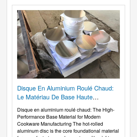
autocuiseurs, etc.. et des fournitures de
quincaillerie telles que des abat-jour, coquilles
de chauffe-eau, St ...
Disque En Aluminium Roulé Chaud:
Le Matériau De Base Haute
Performance Pour La Fabrication
Disque en aluminium roulé chaud:
The High-
Moderne D’ustensiles De Cuisine
Performance Base Material for Modern
Cookware Manufacturing The hot-rolled
aluminum disc is the core foundational material