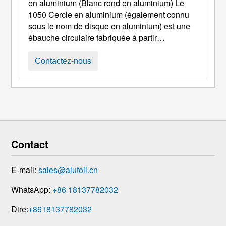
en aluminium (Blanc rond en aluminium) Le
1050 Cercle en aluminium (également connu
sous le nom de disque en aluminium) est une
ébauche circulaire fabriquée à partir
d'aluminium commercialement pur (1000
série). Avec une teneur élevée en aluminium
Contactez-nous
(≥99,5 %), il offre d'excellentes capacités de
formabilité et de traitement de surface, ce qui
en fait une matière première essentielle pour
les produits emboutis comme les ustensiles de
cuisine, luminaires, et emballage. 1. Cœur ...
Contact
E-mail:
sales@alufoil.cn
WhatsApp:
+86 18137782032
Dire:
+8618137782032