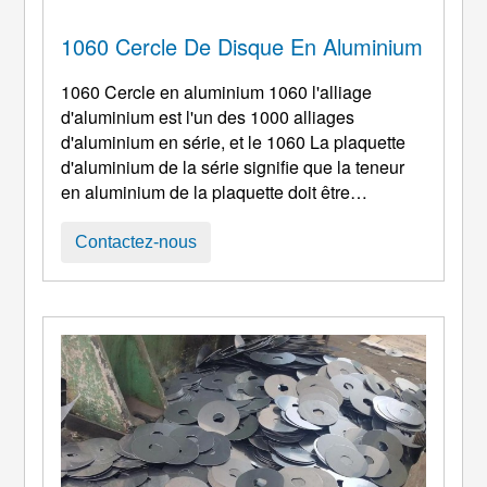
1060 Cercle De Disque En Aluminium
1060 Cercle en aluminium 1060 l'alliage
d'aluminium est l'un des 1000 alliages
d'aluminium en série, et le 1060 La plaquette
d'aluminium de la série signifie que la teneur
en aluminium de la plaquette doit être
supérieure à 99.6%. Le disque en aluminium
circulaire en aluminium est l'un des produits de
Contactez-nous
transformation en profondeur de la tôle
d'aluminium&plaque. Le cercle en aluminium
est appelé disque en aluminium, gâteau en
aluminium, bites en aluminium, plaque ronde
en aluminium, disque en aluminium, et alu ...