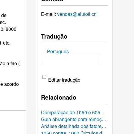
E-mail:
vendas@alufoil.cn
 de
tc.
00, 8000
Tradução
 etc.
Português
o a frio (
Editar tradução
de acordo
Relacionado
Comparação de 1050 e 5052 Discos de alumínio: O que é mais adequado para o seu projeto de fabricação?
Guia abrangente para remoção de rebarbas e controle de acabamento superficial para 1050 Discos de alumínio estampados
Análise detalhada dos fatores que afetam os preços do círculo de alumínio: O que determina o custo?
1050 contra. 1060 Círculos de Alumínio: Comparação detalhada, Parâmetros de desempenho, e Guia de Seleção