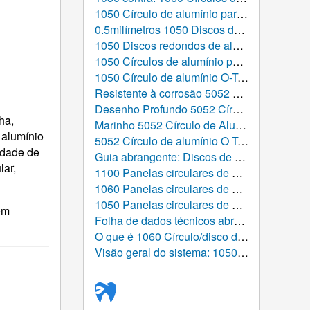
1050 Círculo de alumínio para iluminação reflexiva
0.5milímetros 1050 Discos de alumínio
1050 Discos redondos de alumínio para panelas de indução
1050 Círculos de alumínio para formas de pizza
1050 Círculo de alumínio O-Temper 0,8 mm
Resistente à corrosão 5052 discos de alumínio
Desenho Profundo 5052 Círculo de Alumínio
ha,
Marinho 5052 Círculo de Alumínio
 alumínio
5052 Círculo de alumínio O Temper 1,2 mm para panelas
idade de
Guia abrangente: Discos de alumínio laminados a quente de pedido personalizado
lar,
1100 Panelas circulares de alumínio: O guia definitivo da estrutura atômica à tabela global
1060 Panelas circulares de alumínio: O guia definitivo para desempenho, Fabricação, e aplicativos
1050 Panelas circulares de alumínio: Solução de alumínio de alta pureza para fabricação de utensílios de cozinha modernos
em
Folha de dados técnicos abrangente: 1050 Círculo de Alumínio
O que é 1060 Círculo/disco de alumínio usado para?
Visão geral do sistema: 1050 Círculo/disco de alumínio (Placa redonda de alumínio)