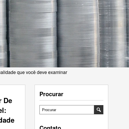
qualidade que você deve examinar
Procurar
r De
l:
idade
Contato