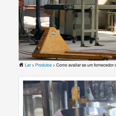
Lar
>
Produtos
>
Como avaliar se um fornecedor d