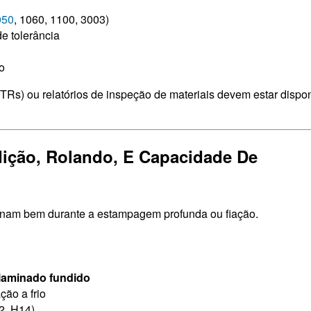
050
, 1060, 1100, 3003)
de tolerância
o
MTRs) ou relatórios de inspeção de materiais devem estar dispo
ição, Rolando, E Capacidade De
ionam bem durante a estampagem profunda ou fiação.
laminado fundido
ção a frio
2, H14)