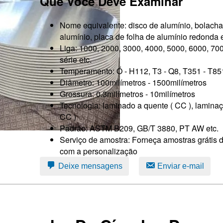
Que Você Deve Examinar
Nome equivalente: disco de alumínio, bolacha
alumínio, placa de folha de alumínio redonda e
Liga: 1000, 2000, 3000, 4000, 5000, 6000, 70
série etc.
Temperamento: Ó - H112, T3 - Q8, T351 - T851
Diâmetro: 100milímetros - 1500milímetros
Grossura: 0.3milímetros - 10milímetros
Tecnologia: laminado a quente ( CC ), laminaçã
CC )
Padrão: ASTM B209, GB/T 3880, PT AW etc.
Serviço de amostra: Forneça amostras grátis 
com a personalização
Deixe mensagens
Enviar e-mail