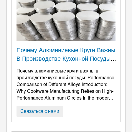
Почему Алюминиевые Круги Важны
В Производстве Кухонной Посуды:
Сравнение Характеристик
Почему алюминиевые круги важны в
Различных Сплавов
производстве кухонной посуды:
Performance
Comparison of Different Alloys Introduction
:
Why Cookware Manufacturing Relies on High-
Performance Aluminum Circles In the modern
cookware industry
, Алюминиевые круги
служат одним из самых необходимых
Связаться с нами
материалов для изготовления сковород.,
вокс, горшки, пароходы, и
профессиональные емкости для