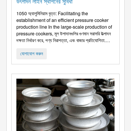
উৎপাদন লাইন স্থাপনের সুবিধা
1050 অ্যালুমিনিয়াম বৃত্ত:
Facilitating the
establishment of an efficient pressure cooker
production line In the large-scale production of
pressure cookers
, মূল উপাদানগুলির গুণমান সরাসরি উত্পাদন
দক্ষতা নির্ধারণ করে, পণ্য নিরাপত্তা, এবং বাজার প্রতিযোগিতা.
প্রেসার কুকার সংস্থা এবং ঘাঁটিগুলির জন্য অপরিহার্য কাঁচামাল
হিসাবে, 1050 অ্যালুমিনিয়াম চেনাশোনাগুলি উচ্চ-দক্ষতা
যোগাযোগ করুন
জনসংযোগের জন্য একটি স্ট্যান্ডআউট পছন্দ হয়ে উঠেছে ...