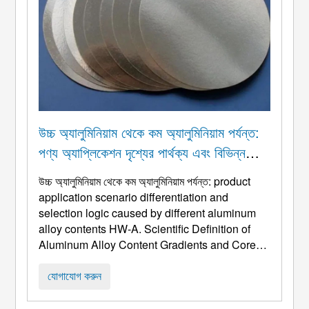
উচ্চ অ্যালুমিনিয়াম থেকে কম অ্যালুমিনিয়াম পর্যন্ত:
পণ্য অ্যাপ্লিকেশন দৃশ্যের পার্থক্য এবং বিভিন্ন
অ্যালুমিনিয়াম খাদ সামগ্রী দ্বারা সৃষ্ট নির্বাচন যুক্তি
উচ্চ অ্যালুমিনিয়াম থেকে কম অ্যালুমিনিয়াম পর্যন্ত:
product
application scenario differentiation and
selection logic caused by different aluminum
alloy contents HW-A
.
Scientific Definition of
Aluminum Alloy Content Gradients and Core
Influence Mechanisms A
. বিষয়বস্তুর গ্রেডিয়েন্ট
শ্রেণীবদ্ধ করার জন্য মানদণ্ড:
Precise Definition Based
যোগাযোগ করুন
on Composition and Standard Systems With
aluminum matrix purity as the primary indicator
,