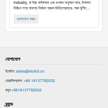
industry
, যা উচ্চ কর্মক্ষমতা এবং গুণমান অনুসরণ করে, উপাদান
নির্বাচন পণ্য সাফল্য নির্ধারণ প্রথম ভিত্তিপ্রস্তর. গরম ঘূর্ণিত
অ্যালুমিনিয়াম বৃত্ত, নন-স্টিক প্যানগুলির জন্য মূল স্তর হিসাবে
পরিবেশন করা, রাইস কুকারের ভেতরের পাত্র, এবং বিভিন্ন ধরনের
যোগাযোগ করুন
রান্নার পাত্র, ম হয়ে গেছে ...
যোগাযোগ
ইমেইল:
sales@alufoil.cn
হোয়াটসঅ্যাপ:
+86 18137782032
বলুন:
+8618137782032
ব্র্যান্ড