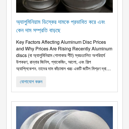
অ্যালুমিনিয়াম ডিস্কের দামকে প্রভাবিত করে এবং
কেন দাম সম্প্রতি বাড়ছে
Key Factors Affecting Aluminum Disc Prices
and Why Prices Are Rising Recently Aluminum
discs
(বা অ্যালুমিনিয়াম গোলাকার শীট) স্বয়ংচালিত অপরিহার্য
উপকরণ, রান্নার জিনিস, প্যাকেজিং, আলো, এবং শিল্প
অ্যাপ্লিকেশন. তাদের দাম কাঁচামাল খরচ একটি জটিল মিশ্রণ দ্বারা
প্রভাবিত হয়, শক্তি খরচ, সরবরাহ-চাহিদা গতিবিদ্যা, এবং বাজারের
প্রত্যাশা. অ্যালুমিনিয়াম ডিস্কের মূল্যের কারণগুলি বোঝা মানুষের
যোগাযোগ করুন
জন্য গুরুত্বপূর্ণ ...