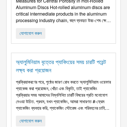
Measures for Central Porosity in Hot-Rolled
Aluminum Discs Hot-rolled aluminum discs are
critical intermediate products in the aluminum
processing industry chain
, বহুল ব্যবহৃত উচ্চ-শেষ ক্ষেত্র
যেমন cookware, বৈদ্যুতিক যন্ত্রপাতি, অটোমোবাইল, এবং
মহাকাশ. তাদের অভ্যন্তরীণ গুণমান সরাসরি যান্ত্রিক বৈশিষ্ট্য নির্ধারণ
যোগাযোগ করুন
করে, গঠনযোগ্যতা, এবং চূড়ান্ত পণ্যের পরিষেবা জীবন ...
অ্যালুমিনিয়াম বৃত্তের প্যাকিংয়ের সময় চারটি পয়েন্ট
লক্ষ্য করা প্রয়োজন
প্রক্রিয়াকরণের পরে, পৃষ্ঠের জারণ রোধ করতে অ্যালুমিনিয়াম ওয়েফার
প্যাকেজ করা প্রয়োজন, খোঁচা এবং বিকৃতি, তাই প্যাকেজিং
প্রক্রিয়ার সময় আমাদের নিম্নলিখিত চারটি বিষয়ের প্রতি মনোযোগ
দেওয়া উচিত. প্রথম, যখন প্যাকেজিং, আমরা সাধারণত #-ফ্রেম
প্যাকেজিং ব্যবহার করি, প্যাকেজিং স্টোরেজ এবং পরিবহনের চাহিদা
পূরণ করা উচিত; ধাঁধার ফ্রেমটি কাঠের তৈরি, এবং উপরের এবং নীচের
দুটি কাঠের তৈরি ...
যোগাযোগ করুন