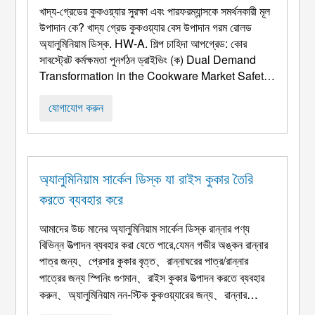
বেস উপাদান গরম রোলড অ্যালুমিনিয়াম ডিস্ক.
খাদ্য-গ্রেডের কুকওয়্যার সুরক্ষা এবং পারফরম্যান্সকে সমর্থনকারী মূল
উপাদান কে? খাদ্য গ্রেড কুকওয়্যার বেস উপাদান গরম রোলড
অ্যালুমিনিয়াম ডিস্ক. HW-A. শিল্প চাহিদা আপগ্রেড: কোর
সাবস্ট্রেট কর্মক্ষমতা পুনর্গঠন ড্রাইভিং (ক)
Dual Demand
Transformation in the Cookware Market Safety
Standard Evolution
: বিশ্বব্যাপী খাদ্য যোগাযোগ উপাদান
প্রবিধান প্রবেশ করেছে "মাইক্রোগ্রাম-স্তরের নিয়ন্ত্রণ" যুগ. ই ...
যোগাযোগ করুন
অ্যালুমিনিয়াম সার্কেল ডিস্ক যা রাইস কুকার তৈরি
করতে ব্যবহার করে
আমাদের উচ্চ মানের অ্যালুমিনিয়াম সার্কেল ডিস্ক রান্নার পণ্য
বিভিন্ন উত্পাদন ব্যবহার করা যেতে পারে,যেমন গভীর অঙ্কন রান্নার
পাত্র জন্য、প্রেসার কুকার বৃত্ত、রান্নাঘরের পাত্র/রান্নার
পাত্রের জন্য স্পিনিং গুণমান、রাইস কুকার উত্পাদন করতে ব্যবহার
করুন、অ্যালুমিনিয়াম নন-স্টিক কুকওয়্যারের জন্য、রান্নার
পাত্রের নীচের জন্য、নন-স্টিক রান্নার পাত্রের জন্য、নন-স্টিক