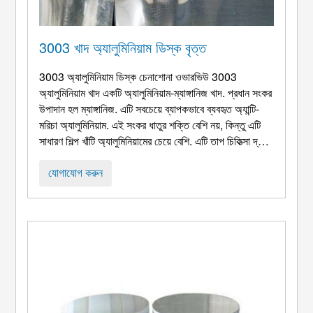
3003 খাদ অ্যালুমিনিয়াম ডিস্ক বৃত্ত
3003 অ্যালুমিনিয়াম ডিস্ক চেনাশোনা ওভারভিউ 3003
অ্যালুমিনিয়াম খাদ একটি অ্যালুমিনিয়াম-ম্যাঙ্গানিজ খাদ. প্রধান সংকর
উপাদান হল ম্যাঙ্গানিজ. এটি সবচেয়ে ব্যাপকভাবে ব্যবহৃত অ্যান্টি-
মরিচা অ্যালুমিনিয়াম. এই সংকর ধাতুর শক্তি বেশি নয়, কিন্তু এটি
সাধারণ শিল্প খাঁটি অ্যালুমিনিয়ামের চেয়ে বেশি. এটি তাপ চিকিত্সা দ্বারা
শক্তিশালী করা যাবে না. সাধারনত, ঠান্ডা কাজের পদ্ধতি ব্যবহার করা
হয়. এর যান্ত্রিক বৈশিষ্ট্য উন্নত করতে. অ্যালুমিনিয়াম সম্পর্কিত ...
যোগাযোগ করুন