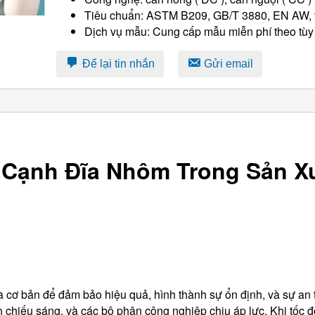
Tiêu chuẩn: ASTM B209, GB/T 3880, EN AW, v
Dịch vụ mẫu: Cung cấp mẫu miễn phí theo tùy
Để lại tin nhắn
Gửi email
 Cạnh Đĩa Nhôm Trong Sản X
à cơ bản để đảm bảo hiệu quả, hình thành sự ổn định, và sự an 
chiếu sáng, và các bộ phận công nghiệp chịu áp lực. Khi tốc đ