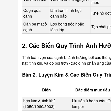
mức
Cuộn qua 
làm tròn, hình học 
Khe hở đột
cạnh
cạnh gấp
Cán bề mặt ở 
Lớp bong tróc hoặc 
Tạp chất ph
cạnh
tách lớp
2. Các Biến Quy Trình Ảnh Hư
Tính toàn vẹn của cạnh bị ảnh hưởng bởi các thông
hạt, tính khí, và độ bôi trơn - xác định phản ứng của
Bàn 2. Luyện Kim & Các Biến Quy T
Biến
Đặc điểm mục tiêu
hợp kim & tính khí 
Ưu tiên ủ hoàn toàn O
(1050/1060/3003)
temper