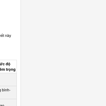
yết này
ức độ
êm trọng
 bình-
cao