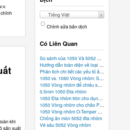
.v.
 chỉnh
Tiếng Việt
Chỉnh sửa bản dịch
Có Liên Quan
So sánh của 1050 Và 5052 Đĩa nhôm: Cái nào phù hợp hơn cho dự án sản xuất của bạn?
Hướng dẫn toàn diện về loại bỏ gờ và kiểm soát độ hoàn thiện bề mặt cho 1050 Đĩa nhôm đóng dấu
uất
Phân tích chi tiết các yếu tố ảnh hưởng đến giá nhôm tròn: Điều gì quyết định chi phí?
1050 vs. 1060 Vòng nhôm: So sánh chuyên sâu, Thông số hiệu suất, và Hướng dẫn tuyển chọn
1050 Vòng nhôm để chiếu sáng phản chiếu
0.5mm 1050 Đĩa nhôm
1050 Đĩa nhôm tròn cho dụng cụ nấu ăn cảm ứng
1050 Vòng nhôm cho chảo Pizza
1050 Vòng nhôm O-Temper 0,8mm
Chống ăn mòn 5052 đĩa nhôm
toàn khi
Vẽ sâu 5052 Vòng nhôm
ộ sản xuất