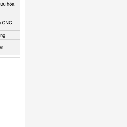
 ưu hóa 
ôn CNC
ông
ơn