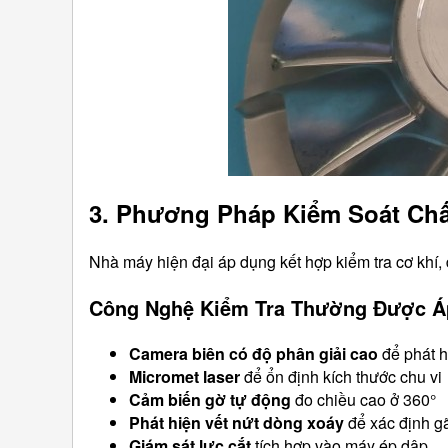
3. Phương Pháp Kiểm Soát Ch
Nhà máy hiện đại áp dụng kết hợp kiểm tra cơ khí, 
Công Nghệ Kiểm Tra Thường Được Á
Camera biên có độ phân giải cao
để phát 
Micromet laser
để ổn định kích thước chu vi
Cảm biến gờ tự động
đo chiều cao ở 360°
Phát hiện vết nứt dòng xoáy
để xác định g
Giám sát lực cắt
tích hợp vào máy ép dập