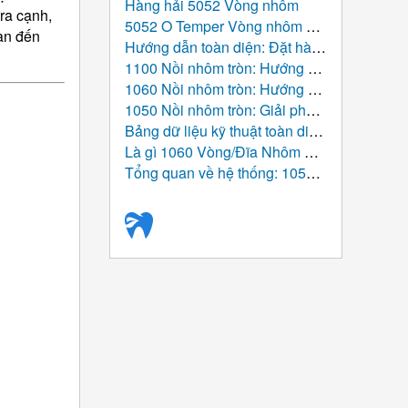
Hàng hải 5052 Vòng nhôm
ra cạnh,
5052 O Temper Vòng nhôm 1,2mm cho chậu
uan đến
Hướng dẫn toàn diện: Đặt hàng theo yêu cầu Đĩa nhôm cán nóng
1100 Nồi nhôm tròn: Hướng dẫn cơ bản từ cấu trúc nguyên tử đến bảng toàn cầu
1060 Nồi nhôm tròn: Hướng dẫn cơ bản về hiệu suất, Chế tạo, và Ứng dụng
1050 Nồi nhôm tròn: Giải pháp nhôm có độ tinh khiết cao cho sản xuất đồ dùng nhà bếp hiện đại
Bảng dữ liệu kỹ thuật toàn diện: 1050 Vòng nhôm
Là gì 1060 Vòng/Đĩa Nhôm Dùng Cho?
Tổng quan về hệ thống: 1050 Vòng/đĩa nhôm (Nhôm tròn trống)