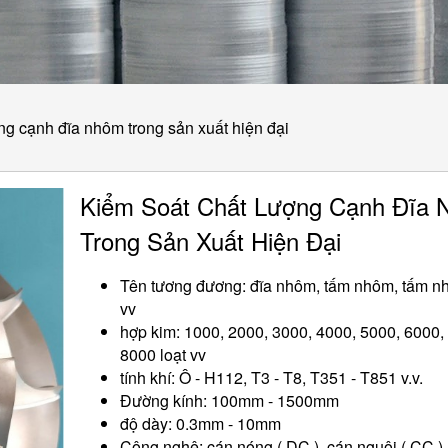
ng cạnh đĩa nhôm trong sản xuất hiện đại
Kiểm Soát Chất Lượng Cạnh Đĩa
Trong Sản Xuất Hiện Đại
Tên tương đương: đĩa nhôm, tấm nhôm, tấm n
vv
hợp kim: 1000, 2000, 3000, 4000, 5000, 6000,
8000 loạt vv
tính khí: Ô - H112, T3 - T8, T351 - T851 v.v.
Đường kính: 100mm - 1500mm
độ dày: 0.3mm - 10mm
Công nghệ: cán nóng ( DC ), cán nguội ( CC )