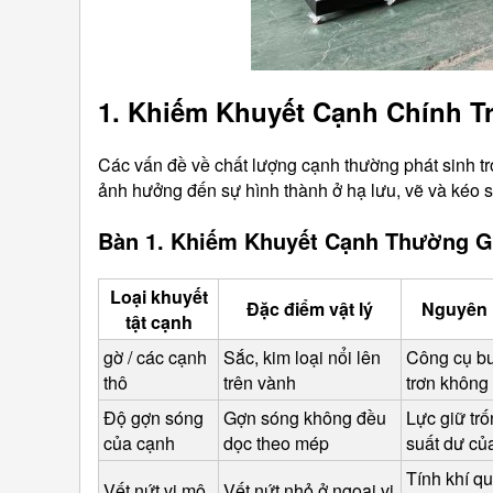
1. Khiếm Khuyết Cạnh Chính T
Các vấn đề về chất lượng cạnh thường phát sinh tro
ảnh hưởng đến sự hình thành ở hạ lưu, vẽ và kéo sợ
Bàn 1. Khiếm Khuyết Cạnh Thường G
Loại khuyết
Đặc điểm vật lý
Nguyên 
tật cạnh
gờ / các cạnh 
Sắc, kim loại nổi lên 
Công cụ buồ
thô
trên vành
trơn không
Độ gợn sóng 
Gợn sóng không đều 
Lực giữ tr
của cạnh
dọc theo mép
suất dư củ
Tính khí qu
Vết nứt vi mô
Vết nứt nhỏ ở ngoại vi