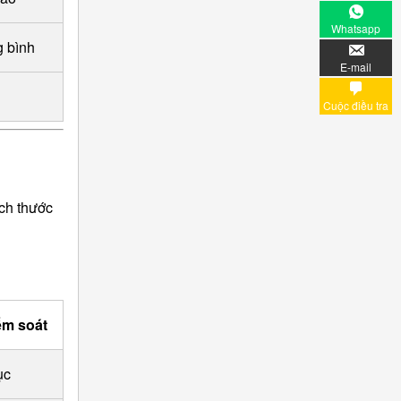
Whatsapp
g bình
E-mail
Cuộc điều tra
ích thước
ểm soát
ục