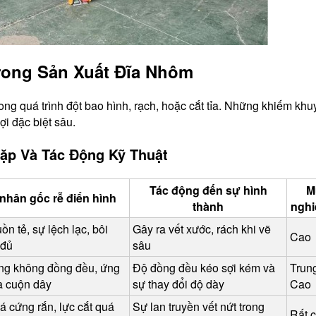
rong Sản Xuất Đĩa Nhôm
ng quá trình đột bao hình, rạch, hoặc cắt tỉa. Những khiếm khu
i đặc biệt sâu.
ặp Và Tác Động Kỹ Thuật
Tác động đến sự hình
M
nhân gốc rễ điển hình
thành
nghi
n tẻ, sự lệch lạc, bôi 
Gây ra vết xước, rách khi vẽ 
Cao
 đủ
sâu
ống không đồng đều, ứng 
Độ đồng đều kéo sợi kém và 
Trung
a cuộn dây
sự thay đổi độ dày
Cao
á cứng rắn, lực cắt quá 
Sự lan truyền vết nứt trong 
Rất 