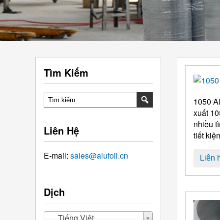
Tìm Kiếm
1050
A
xuất 10
nhiều t
Liên Hệ
tiết ki
E-mail:
sales@alufoil.cn
Liên 
Dịch
Tiếng Việt