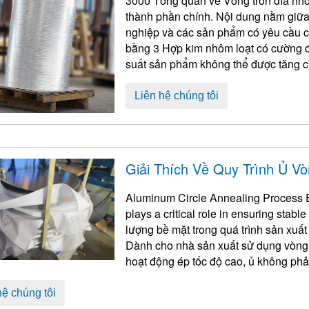
3000 Tổng quan về Vòng tròn đĩa nh
thành phần chính. Nội dung nằm giữa
nghiệp và các sản phẩm có yêu cầu cao để phòng
bằng 3 Hợp kim nhôm loạt có cường đ
suất sản phẩm không thể được tăng cư
...
Liên hệ chúng tôi
Giải Thích Về Quy Trình Ủ V
Aluminum Circle Annealing Process 
plays a critical role in ensuring stable
lượng bề mặt trong quá trình sản xuấ
Dành cho nhà sản xuất sử dụng vòng 
hoạt động ép tốc độ cao, ủ không phải 
tiếp phát hiện ...
hệ chúng tôi