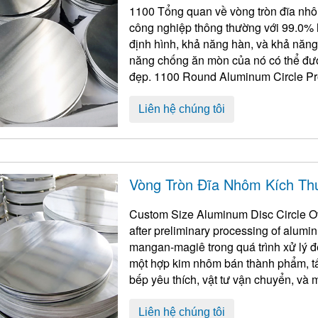
1100 Tổng quan về vòng tròn đĩa nh
công nghiệp thông thường với 99.0% 
định hình, khả năng hàn, và khả năng
năng chống ăn mòn của nó có thể đượ
đẹp. 1100
Round Aluminum Circle Pro
Nhiều lựa chọn về c ...
Liên hệ chúng tôi
Vòng Tròn Đĩa Nhôm Kích Th
Custom Size Aluminum Disc Circle Ov
after preliminary processing of alumi
mangan-magiê trong quá trình xử lý đ
một hợp kim nhôm bán thành phẩm, t
bếp yêu thích, vật tư vận chuyển, và 
Liên hệ chúng tôi