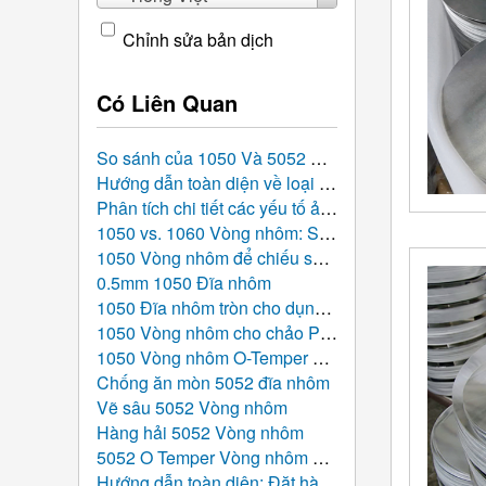
Chỉnh sửa bản dịch
Có Liên Quan
So sánh của 1050 Và 5052 Đĩa nhôm: Cái nào phù hợp hơn cho dự án sản xuất của bạn?
Hướng dẫn toàn diện về loại bỏ gờ và kiểm soát độ hoàn thiện bề mặt cho 1050 Đĩa nhôm đóng dấu
Phân tích chi tiết các yếu tố ảnh hưởng đến giá nhôm tròn: Điều gì quyết định chi phí?
1050 vs. 1060 Vòng nhôm: So sánh chuyên sâu, Thông số hiệu suất, và Hướng dẫn tuyển chọn
1050 Vòng nhôm để chiếu sáng phản chiếu
0.5mm 1050 Đĩa nhôm
1050 Đĩa nhôm tròn cho dụng cụ nấu ăn cảm ứng
1050 Vòng nhôm cho chảo Pizza
1050 Vòng nhôm O-Temper 0,8mm
Chống ăn mòn 5052 đĩa nhôm
Vẽ sâu 5052 Vòng nhôm
Hàng hải 5052 Vòng nhôm
5052 O Temper Vòng nhôm 1,2mm cho chậu
Hướng dẫn toàn diện: Đặt hàng theo yêu cầu Đĩa nhôm cán nóng