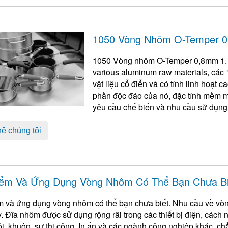
1050 Vòng Nhôm O-Temper 
1050 Vòng nhôm O-Temper 0,8mm 1.
various aluminum raw materials
, các
vật liệu cổ điển và có tính linh hoạt
phần độc đáo của nó, đặc tính mềm m
yêu cầu chế biến và nhu cầu sử dụng 
hệ chúng tôi
ểm Và Ứng Dụng Vòng Nhôm Có Thể Bạn Chưa Bi
 và ứng dụng vòng nhôm có thể bạn chưa biết. Nhu cầu về vò
. Đĩa nhôm được sử dụng rộng rãi trong các thiết bị điện, cách n
i, khuôn, sự thi công, In ấn và các ngành công nghiệp khác, 