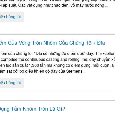
ồi áp suất, Các vật dụng như chao đèn, vỏ máy nước nóng ...
hệ chúng tôi
ểm Của Vòng Tròn Nhôm Của Chúng Tôi / Đĩa
Vòng nhôm của chúng tôi / Đĩa có những ưu điểm dưới đây: 1.
Excellent Continuity 
 comprise the continuous casting and rolling line
, dây chuyền xử
 tục sản xuất 1,300 tấn mà không có điểm dừng, mỗi cuộn là 6-8 tấn. 2. Trong quá trình cán, Dun
ám sát bởi bộ điều khiển độ dày của Siemens ...
hệ chúng tôi
ụng Tấm Nhôm Tròn Là Gì?