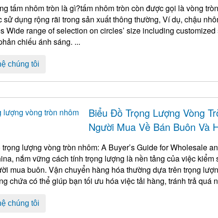
g tấm nhôm tròn là gì?tấm nhôm tròn còn được gọi là vòng trò
 sử dụng rộng rãi trong sản xuất thông thường, Ví dụ, chậu nh
Features Wide range of selection on circles’ size including customiz
gương phản chiếu ánh sáng. ...
hệ chúng tôi
Biểu Đồ Trọng Lượng Vòng T
Người Mua Về Bán Buôn Và 
 trọng lượng vòng tròn nhôm:
A Buyer’s Guide for Wholesale an
hina
, nắm vững cách tính trọng lượng là nền tảng của việc kiểm 
ời mua buôn. Vận chuyển hàng hóa thường dựa trên trọng lượng,
ng chứa có thể giúp bạn tối ưu hóa việc tải hàng, tránh trả quá n
hệ chúng tôi