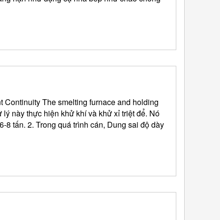
The smelting furnace and holding
 lý này thực hiện khử khí và khử xỉ triệt để. Nó
g sai độ dày