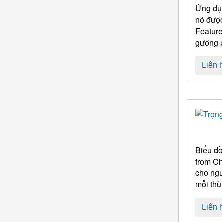
Ứng dụn
nó được
Liên 
Biểu đồ
from C
cho ngư
mỗi thù
Liên 