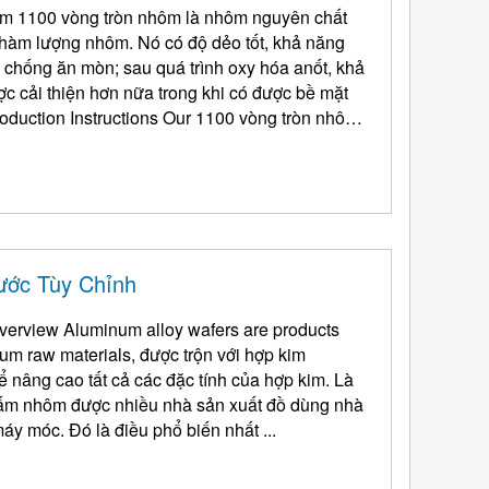
ôm 1100 vòng tròn nhôm là nhôm nguyên chất
hàm lượng nhôm. Nó có độ dẻo tốt, khả năng
 chống ăn mòn; sau quá trình oxy hóa anốt, khả
c cải thiện hơn nữa trong khi có được bề mặt
duction Instructions Our
1100 vòng tròn nhôm:
ước Tùy Chỉnh
erview Aluminum alloy wafers are products
num raw materials
, được trộn với hợp kim
ể nâng cao tất cả các đặc tính của hợp kim. Là
ấm nhôm được nhiều nhà sản xuất đồ dùng nhà
máy móc. Đó là điều phổ biến nhất ...