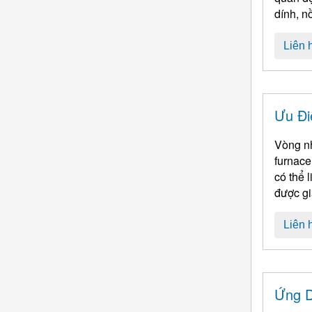
dính, n
Liên 
Ưu Đi
furnace
có thể liên
được gi
Liên 
Ứng D