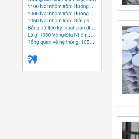
1100 Nồi nhôm tròn: Hướng dẫn cơ bản từ cấu trúc nguyên tử đến bảng toàn cầu
1060 Nồi nhôm tròn: Hướng dẫn cơ bản về hiệu suất, Chế tạo, và Ứng dụng
1050 Nồi nhôm tròn: Giải pháp nhôm có độ tinh khiết cao cho sản xuất đồ dùng nhà bếp hiện đại
Bảng dữ liệu kỹ thuật toàn diện: 1050 Vòng nhôm
Là gì 1060 Vòng/Đĩa Nhôm Dùng Cho?
Tổng quan về hệ thống: 1050 Vòng/đĩa nhôm (Nhôm tròn trống)