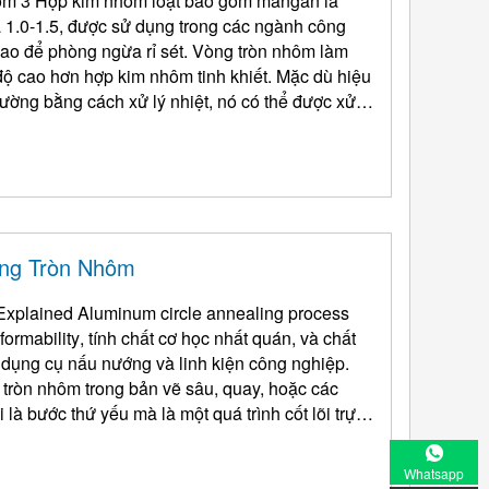
ôm 3 Hợp kim nhôm loạt bao gồm mangan là
 1.0-1.5, được sử dụng trong các ngành công
 ngừa rỉ sét. Vòng tròn nhôm làm
ộ cao hơn hợp kim nhôm tinh khiết. Mặc dù hiệu
ờng bằng cách xử lý nhiệt, nó có thể được xử lý
òng Tròn Nhôm
Explained Aluminum circle annealing process
 formability
, tính chất cơ học nhất quán, và chất
t dụng cụ nấu nướng và linh kiện công nghiệp.
tròn nhôm trong bản vẽ sâu, quay, hoặc các
là bước thứ yếu mà là một quá trình cốt lõi trực
Whatsapp