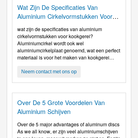
vormen, en m ...
Wat Zijn De Specificaties Van
Aluminium Cirkelvormstukken Voor
Kookgerei
wat zijn de specificaties van aluminium
cirkelvormstukken voor kookgerei?
Aluminiumcirkel wordt ook wel
aluminiumcirkelplaat genoemd, wat een perfect
materiaal is voor het maken van kookgerei
zoals een aluminium pan, aluminium pot,
aluminium rijstkoker, aluminium kookgerei,
Neem contact met ons op
aluminium snelkookpan enzovoort. Aluminium
kookgerei heeft de voordelen van licht gewicht,
duurzaam, lage prijs, verwarming snel en
uniform, geen roest en gemakkelijk te kl ...
Over De 5 Grote Voordelen Van
Aluminium Schijven
Over de 5
major advantages of aluminum discs
As we all know
, er zijn veel aluminiumschijven