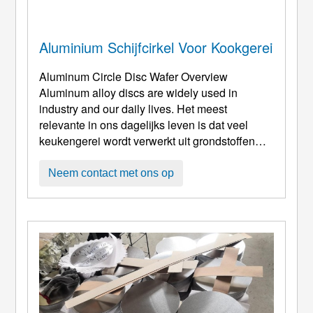
Aluminium Schijfcirkel Voor Kookgerei
Aluminum Circle Disc Wafer Overview
Aluminum alloy discs are widely used in
industry and our daily lives
. Het meest
relevante in ons dagelijks leven is dat veel
keukengerei wordt verwerkt uit grondstoffen
van aluminiumlegeringen, zoals roestvrijstalen
kommen, pannen met antiaanbaklaag, en
Neem contact met ons op
containers. Gebruiksvoorwerpen, platen, enz.
Parameters Of Aluminum Disc Circle For
Cookware Alloys
: 1050, 1060 enz 1. Legering:
1100, 1050, 1060, 1070 ...