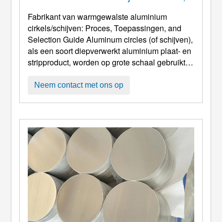
Toepassingen, En Keuzegids
Fabrikant van warmgewalste aluminium
cirkels/schijven: Proces, Toepassingen,
and
Selection Guide Aluminum circles
(of schijven),
als een soort diepverwerkt aluminium plaat- en
stripproduct, worden op grote schaal gebruikt in
tal van industriële en civiele gebieden
vanwege hun uitstekende vervormbaarheid,
Neem contact met ons op
corrosieweerstand, en lichtgewicht
eigenschappen. Onder hen, warmgewalste
aluminiumcirkels hebben een belangrijke
positie op de markt dankzij ...