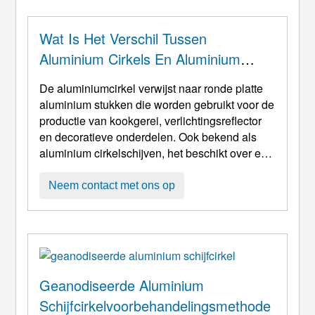
productietechnologie. Aluminium wafer open
boek blanking productielijn belangrijkste
apparatuur zijn: voerwagen, afwikkelaar, ...
Wat Is Het Verschil Tussen
Aluminium Cirkels En Aluminium
Cirkelspanten?
De aluminiumcirkel verwijst naar ronde platte
aluminium stukken die worden gebruikt voor de
productie van kookgerei, verlichtingsreflector
en decoratieve onderdelen. Ook bekend als
aluminium cirkelschijven, het beschikt over een
goede corrosieweerstand, uitstekende
dieptrekeigenschappen en lange levensduur.
Neem contact met ons op
Er zijn voornamelijk 1xxx aluminium cirkels en
3000 serie aluminium cirkelschijven,
inbegrepen 1050, 1060, 1070, 1100 En 3003
enz. 1000 verschilt van 3000 daarin ...
Geanodiseerde Aluminium
Schijfcirkelvoorbehandelingsmethode