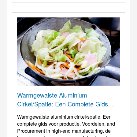
over een aluminiumzuiverheid die strikt ≥99,5%
bedraagt, met extreem laag
onzuiverheidsgehalte, het plaatsen van zijn ma
...
Warmgewalste Aluminium
Cirkel/spatie: Een Complete Gids
Voor Productie, Voordelen, En Inkoop
Warmgewalste aluminium cirkel/spatie: Een
complete gids voor productie, Voordelen,
and
Procurement In high-end manufacturing
, de