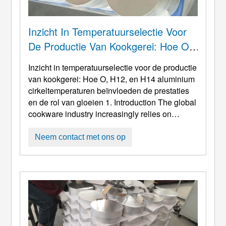
Inzicht In Temperatuurselectie Voor
De Productie Van Kookgerei: Hoe O,
H12, En H14 Aluminium
Inzicht in temperatuurselectie voor de productie
Cirkeltemperaturen Beïnvloeden De
van kookgerei: Hoe O, H12, en H14 aluminium
Prestaties En De Rol Van Gloeien
cirkeltemperaturen beïnvloeden de prestaties
en de rol van gloeien 1.
Introduction The global
cookware industry increasingly relies on
aluminum circles as a core forming material
due to their excellent thermal conductivity
,
Neem contact met ons op
matige sterkte, vervormbaarheid, en lage
dichtheid. Naarmate kookgerei steeds
energiezuiniger wordt, lichtwei ...