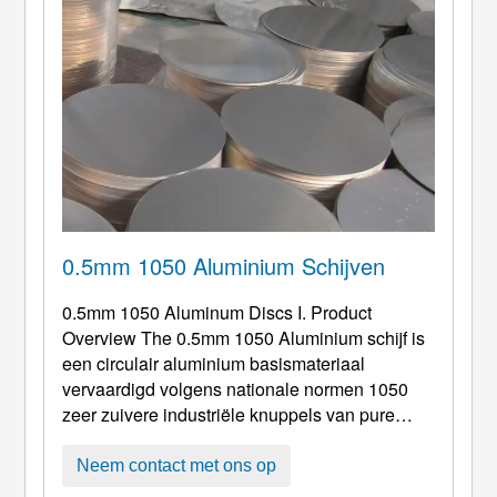
gids, gebaseerd op ...
0.5mm 1050 Aluminium Schijven
0.5mm 1050
Aluminum Discs I
.
Product
Overview The 0.5mm
1050 Aluminium schijf is
een circulair aluminium basismateriaal
vervaardigd volgens nationale normen 1050
zeer zuivere industriële knuppels van pure
aluminiumlegering door middel van uiterst
nauwkeurig koudwalsen, precisie stempelen,
Neem contact met ons op
en tempereerprocessen. Het product beschikt