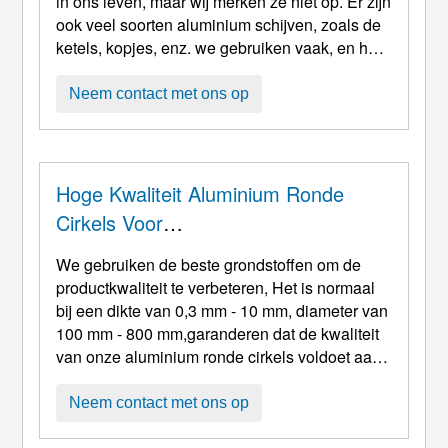
in ons leven, maar wij merken ze niet op. Er zijn
ook veel soorten aluminium schijven, zoals de
ketels, kopjes, enz. we gebruiken vaak, en het
keukengerei dat we gebruiken. Bijvoorbeeld,
de meest voorkomende lampen, servies,
Neem contact met ons op
lampenkappen, enz. in ons leven zijn allemaal
gemaakt van aluminium schijven. Maar
misschien kent u de voordelen van aluin niet ...
Hoge Kwaliteit Aluminium Ronde
Cirkels Voor
Gebruiksvoorwerpen/spantoepassing
We gebruiken de beste grondstoffen om de
En
productkwaliteit te verbeteren, Het is normaal
bij een dikte van 0,3 mm - 10 mm, diameter van
100 mm - 800 mm,garanderen dat de kwaliteit
van onze aluminium ronde cirkels voldoet aan
de nationale normen. Anderzijds,wij zijn
gebaseerd op geavanceerde
Neem contact met ons op
productieapparatuur en uitstekende