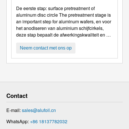
De eerste stap:
surface pretreatment of
aluminum disc circle The pretreatment stage is
an important step for aluminum wafers
, en voor
het anodiseren van aluminium schijfcirkels,
deze stap bepaalt de afwerkingskwaliteit en het
uiteindelijke uiterlijk van het geanodiseerde
onderdeel. Deze omvatten het verwijderen van
Neem contact met ons op
verontreinigingen zoals vuil en vet op het
oppervlak van de aluminium schijfcirkel, die het
verwijderen van kleine oppervlaktedefecten
kunnen belemmeren ...
Contact
E-mail:
sales@alufoil.cn
WhatsApp:
+86 18137782032