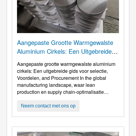
Aangepaste Grootte Warmgewalste
Aluminium Cirkels: Een Uitgebreide
Gids Voor Selectie, Voordelen, En
Aangepaste grootte warmgewalste aluminium
Inkoop
cirkels: Een uitgebreide gids voor selectie,
Voordelen,
and Procurement In the global
manufacturing landscape
, waar lean
production en supply chain-optimalisatie
voorop staan, Warmgewalste aluminium cirkels
op maat zijn geëvolueerd van een gewone
Neem contact met ons op
grondstof tot een belangrijk strategisch
onderdeel voor het verbeteren van de
concurrentiepositie van producten en het
optimaliseren van de productiekosten. Deze