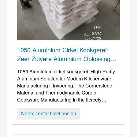
1050 Aluminium Cirkel Kookgerei:
Zeer Zuivere Aluminium Oplossing
Voor De Moderne Productie Van
1050 Aluminium cirkel kookgerei:
High-Purity
Keukengerei
Aluminum Solution for Modern Kitchenware
Manufacturing I
. Invoering:
The Cornerstone
Material and Thermodynamic Core of
Cookware Manufacturing In the fiercely
competitive cookware manufacturing industry
,
de keuze van het basismateriaal is niet langer
Neem contact met ons op
louter een kostenkwestie; het bepaalt
rechtstreeks de thermische efficiëntie van het
eindproduct, levensduur, opbrengstpercentage