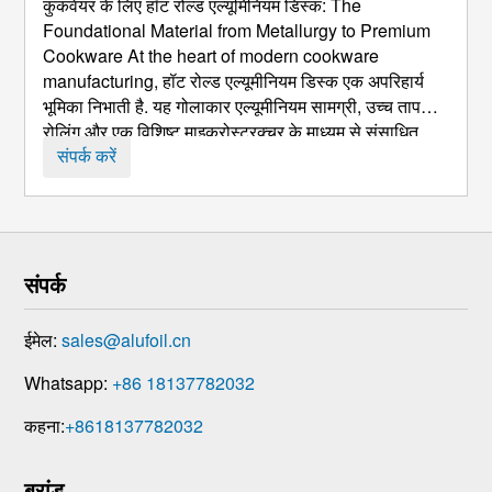
कुकवेयर के लिए हॉट रोल्ड एल्यूमिनियम डिस्क:
The
Foundational Material from Metallurgy to Premium
Cookware At the heart of modern cookware
manufacturing
, हॉट रोल्ड एल्यूमीनियम डिस्क एक अपरिहार्य
भूमिका निभाती है. यह गोलाकार एल्यूमीनियम सामग्री, उच्च तापमान
रोलिंग और एक विशिष्ट माइक्रोस्ट्रक्चर के माध्यम से संसाधित
किया गया, रोजमर्रा की कड़ाही से लेकर पेशेवर-ग्रेड पीआर तक हर
संपर्क करें
चीज के उत्पादन के लिए शुरुआती बिंदु है ...
संपर्क
ईमेल:
sales@alufoil.cn
Whatsapp:
+86 18137782032
कहना:
+8618137782032
ब्रांड