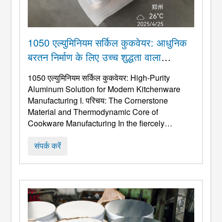
1050 एल्युमिनियम सर्किल कुकवेयर: आधुनिक
बरतन निर्माण के लिए उच्च शुद्धता वाला
एल्युमीनियम समाधान
1050 एल्युमिनियम सर्किल कुकवेयर:
High-Purity
Aluminum Solution for Modern Kitchenware
Manufacturing I
. परिचय:
The Cornerstone
Material and Thermodynamic Core of
Cookware Manufacturing In the fiercely
competitive cookware manufacturing industry
,
आधार सामग्री का चुनाव अब केवल लागत का मुद्दा नहीं रह
संपर्क करें
गया है; यह सीधे अंतिम उत्पाद की थर्मल दक्षता निर्धारित करता
है, सेवा जीवन, उपज दर बनाना, और एम ...