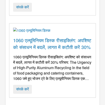
तरह, एल्यूमीनियम वेफर की कठोरता में सुधार किया जा
सकता है. , लेकिन यह धातु की प्लास्टिसिटी के बिगड़ने के
संपर्क करें
साथ भी होगा. अल्युमीनियम ...
1060 एल्यूमिनियम डिस्क रीसाइक्लिंग: अपशिष्ट
को संसाधन में बदलें, लागत में कटौती करें 30%
1060 एल्यूमिनियम डिस्क रीसाइक्लिंग: अपशिष्ट को संसाधन
में बदलें, लागत में कटौती करें 30% परिचय:
The Urgency
of High-Purity Aluminum Recycling In the field
of food packaging and catering containers
,
1060 जमे हुए भोजन ट्रे के लिए एल्यूमीनियम डिस्क एक
मुख्य सामग्री बन गई है, डिस्पोजेबल भोजन बक्से, और इसी
तरह के उत्पाद, उनका धन्यवाद 99.6% उच्च शुद्धता, उत्कृष्ट
संपर्क करें
लचीलापन, और खाद्य सुरक्षा. हालाँकि, वैश्विक औसत कीमत
...