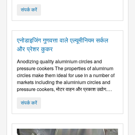
की अपेक्षाकृत कम ताकत और सीमित लचीलापन 1050
एल्युमीनियम डिस्क अक्सर गहरी ड्राइंग और स्टैम्पिंग
संपर्क करें
प्रक्रियाओं में अपने प्रदर्शन को सीमित कर देती हैं. पी ...
एनोडाइजिंग गुणवत्ता वाले एल्यूमीनियम सर्कल
और प्रेशर कुकर
Anodizing quality aluminium circles and
pressure cookers The properties of aluminum
circles make them ideal for use in a number of
markets including the aluminium circles and
pressure cookers
, मोटर वाहन और प्रकाश उद्योग.
एल्यूमीनियम हलकों को एनोडाइजिंग करने के गुण: कम
अनिसोट्रॉपी,
which facilitates deep drawing
संपर्क करें
Strong mechanical properties High and
homogeneous heat diffusion Ability to
...