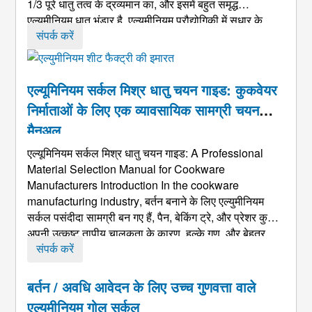
1/3 पूरे धातु तत्व के द्रव्यमान का, और इसमें बहुत समृद्ध
एल्यूमीनियम धातु भंडार है. एल्यूमीनियम प्रौद्योगिकी में सुधार के
कारण, एल्युमीनियम उद्योग खतरनाक दर से बढ़ा है, और दुनिया का
संपर्क करें
...
एल्यूमिनियम सर्कल मिश्र धातु चयन गाइड: कुकवेयर
निर्माताओं के लिए एक व्यावसायिक सामग्री चयन
मैनुअल
एल्यूमिनियम सर्कल मिश्र धातु चयन गाइड:
A Professional
Material Selection Manual for Cookware
Manufacturers Introduction In the cookware
manufacturing industry
, बर्तन बनाने के लिए एल्युमीनियम
सर्कल पसंदीदा सामग्री बन गए हैं, पैन, बेकिंग ट्रे, और प्रेशर कुकर
अपनी उत्कृष्ट तापीय चालकता के कारण, हल्के गुण, और बेहतर
फॉर्मेबिलिटी. हालाँकि, एकाधिक एल्यूमीनियम मिश्र धातु श्रृंखला के
संपर्क करें
साथ ...
बर्तन / अवधि आवेदन के लिए उच्च गुणवत्ता वाले
एल्यूमीनियम गोल सर्कल