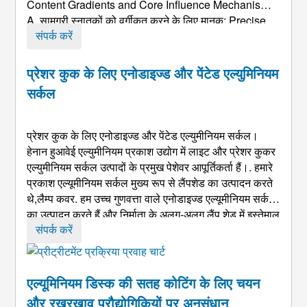
Content Gradients and Core Influence Mechanisms
A
. सामग्री स्नातकों को वर्गीकृत करने के लिए मानक:
Precise
Definition Based on Composition and Standard
संपर्क करें
Systems With aluminum matrix purity as the primary
indicator
, संयुक्त वाई ...
प्रेशर कुक के लिए एनोडाइज्ड और पेंटेड एल्युमिनियम
सर्कल
प्रेशर कुक के लिए एनोडाइज्ड और पेंटेड एल्युमीनियम सर्कल।
हेनान हुआवेई एल्युमीनियम प्रकाश उद्योग में लाइट और प्रेशर कुकर
एल्युमीनियम सर्कल उत्पादों के प्रमुख पेशेवर आपूर्तिकर्ता हैं।. हमारे
प्रकाश एल्यूमीनियम सर्कल मुख्य रूप से लैंपशेड का उत्पादन करते
थे,लैम्प कवर. हम उच्च गुणवत्ता वाले एनोडाइज्ड एल्यूमीनियम सर्कल
का उत्पादन करते हैं और निर्माता के अलग-अलग लैंप शेड में इस्तेमाल
किए गए चित्रित एल्यूमीनियम सर्कल का उत्पादन करते हैं , जैसे
संपर्क करें
recessed lighti ...
एल्यूमिनियम डिस्क की सतह कोटिंग के लिए चयन
और रखरखाव प्रौद्योगिकियों पर अनुसंधान